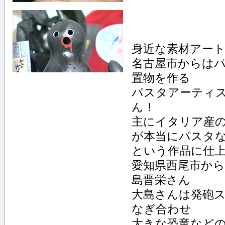
身近な素材アー
名古屋市からは
置物を作る
パスタアーティ
ん！
主にイタリア産
が本当にパスタ
という作品に仕
愛知県西尾市か
島晋栄さん
大島さんは発砲
なぎ合わせ
大きな恐竜など