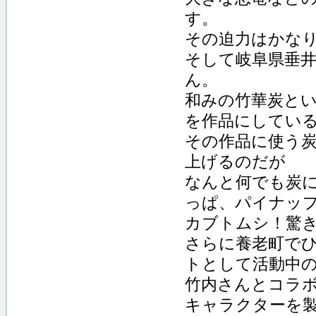
す。
その迫力はかな
そして岐阜県垂
ん。
和みの竹華炭と
を作品にしてい
その作品に使う
上げるのだが
なんと何でも炭
っぱ、パイナッ
カブトムシ！驚
さらに養老町で
トとして活動中
竹内さんとコラ
キャラクターを