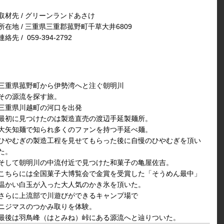
取材先 / グリーンランドあさけ
所在地 / 三重県三重郡菰野町千草大井6809
連絡先 / 059-394-2792
三重県菰野町から伊勢湾へと注ぐ朝明川
その源流を探す旅。
三重県川越町の河口を出発
最初に見つけたのは製造直売の渡辺手延製麺所。
大矢知麺で知られ多くのファンを持つ手延べ麺。
ひやむぎの製造工程を見せてもらった後に自慢のひやむぎを頂い
た。
そして朝明川の中流付近で見つけた和菓子の亀屋佐吉。
こちらには全国菓子大博覧会で金賞を受賞した「そうめん最中」
温かい白玉が入った大人気のかき氷を頂いた。
さらに上流部で川遊びができるキャンプ場で
ニジマスのつかみ取りを体験。
最後は羽鳥峰（はとみね）峠にある源流へと辿りついた。