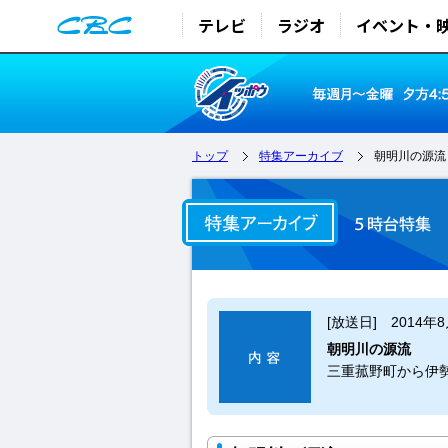
テレビ
ラジオ
イベント・
トップ
特集アーカイブ
朝明川の源流
[放送日] 2014年
朝明川の源流
三重菰野町から伊