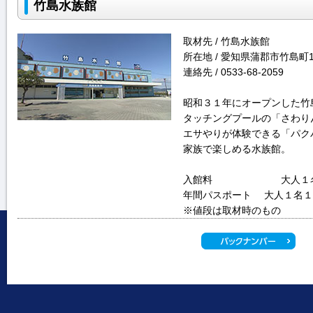
竹島水族館
取材先 / 竹島水族館
所在地 / 愛知県蒲郡市竹島町1
連絡先 / 0533-68-2059
昭和３１年にオープンした竹
タッチングプールの「さわり
エサやりが体験できる「パク
家族で楽しめる水族館。
入館料 大人１名５
年間パスポート 大人１名１
※値段は取材時のもの