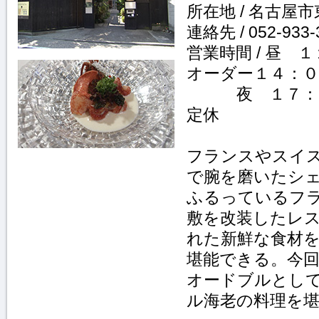
所在地 / 名古屋市
連絡先 / 052-933-
営業時間 / 昼 
オーダー１４：０
夜 １７：
定休
フランスやスイ
で腕を磨いたシ
ふるっているフ
敷を改装したレ
れた新鮮な食材
堪能できる。今
オードブルとし
ル海老の料理を