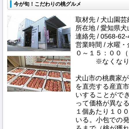
今が旬！こだわりの桃グルメ
取材先 / 犬山園
所在地 / 愛知県
連絡先 / 0568-62-
営業時間 / 水曜
０～１５：００（
※なくな
犬山市の桃農家
を直売する産直
いすることがで
って価格が異な
１個あたり１０
いる。小包での
ろまで（桃が獲