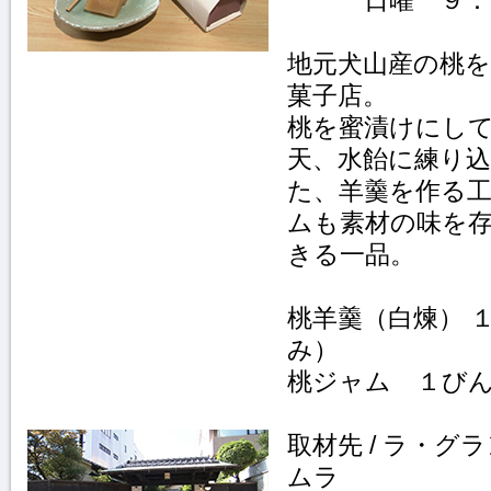
日曜 ９：
地元犬山産の桃
菓子店。
桃を蜜漬けにし
天、水飴に練り
た、羊羹を作る
ムも素材の味を
きる一品。
桃羊羹（白煉） 
み）
桃ジャム １びん
取材先 / ラ・グ
ムラ