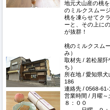
地元犬山産の桃
のミルクスムー
桃を凍らせてク
ーと、その上に
が抜群！
桃のミルクスム
み）
取材先 / 若松
ち）
所在地 / 愛知県
186
連絡先 / 0568-61-
営業時間 / 月曜
８：００