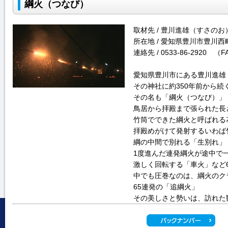
綱火（つなび）
取材先 / 豊川進雄（すさのお
所在地 / 愛知県豊川市豊川西
連絡先 / 0533-86-2920 （
愛知県豊川市にある豊川進雄
その神社に約350年前から続
その名も「綱火（つなび）」
鳥居から拝殿まで張られた長さ
竹筒でできた綱火と呼ばれる
拝殿めがけて発射するいわば
綱の中間で別れる「生別れ」
1度進んだ連発綱火が途中で
激しく回転する「車火」など
中でも圧巻なのは、綱火のク
65連発の「追綱火」
その美しさと勢いは、訪れた