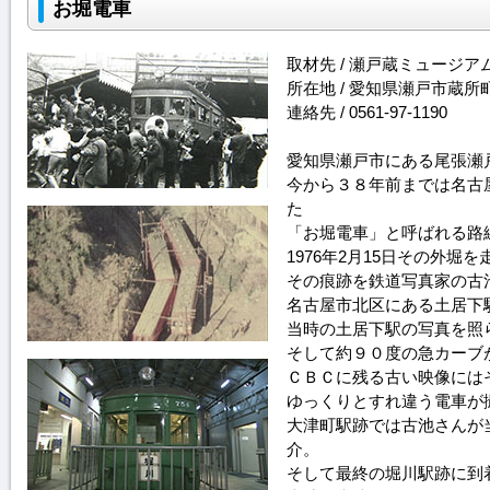
お堀電車
取材先 / 瀬戸蔵ミュージア
所在地 / 愛知県瀬戸市蔵所町
連絡先 / 0561-97-1190
愛知県瀬戸市にある尾張瀬
今から３８年前までは名古
た
「お堀電車」と呼ばれる路
1976年2月15日その外堀
その痕跡を鉄道写真家の古
名古屋市北区にある土居下
当時の土居下駅の写真を照
そして約９０度の急カーブ
ＣＢＣに残る古い映像には
ゆっくりとすれ違う電車が
大津町駅跡では古池さんが
介。
そして最終の堀川駅跡に到