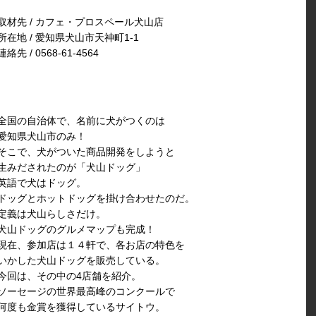
取材先 / カフェ・プロスペール犬山店
所在地 / 愛知県犬山市天神町1-1
連絡先 / 0568-61-4564
全国の自治体で、名前に犬がつくのは
愛知県犬山市のみ！
そこで、犬がついた商品開発をしようと
生みだされたのが「犬山ドッグ」
英語で犬はドッグ。
ドッグとホットドッグを掛け合わせたのだ。
定義は犬山らしさだけ。
犬山ドッグのグルメマップも完成！
現在、参加店は１４軒で、各お店の特色を
いかした犬山ドッグを販売している。
今回は、その中の4店舗を紹介。
ソーセージの世界最高峰のコンクールで
何度も金賞を獲得しているサイトウ。