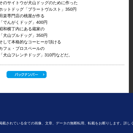
そのサイトウが犬山ドッグのために作った
ホットドッグ「ブラートヴルスト」350円
田楽専門店の桃屋が作る
「でんがくドッグ」400円
昭和横丁内にある蔵家の
「犬山プルドッグ」350円
そして本格的なコーヒーが頂ける
カフェ・プロスペールの
「犬山フレンチドッグ」310円などだ。
掲載されている全ての画像、文章、データの無断転用、転載をお断りします。詳し