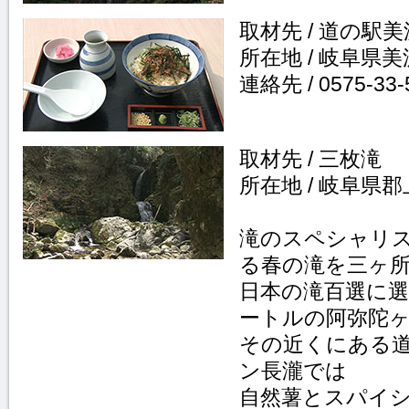
取材先 / 道の駅
所在地 / 岐阜県美
連絡先 / 0575-33-
取材先 / 三枚滝
所在地 / 岐阜県
滝のスペシャリ
る春の滝を三ヶ
日本の滝百選に
ートルの阿弥陀
その近くにある
ン長瀧では
自然薯とスパイ