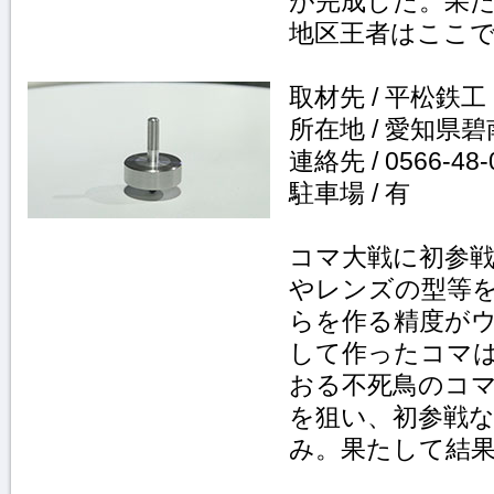
が完成した。果
地区王者はここ
取材先 / 平松鉄工
所在地 / 愛知県
連絡先 / 0566-48-
駐車場 / 有
コマ大戦に初参戦
やレンズの型等
らを作る精度が
して作ったコマ
おる不死鳥のコ
を狙い、初参戦
み。果たして結