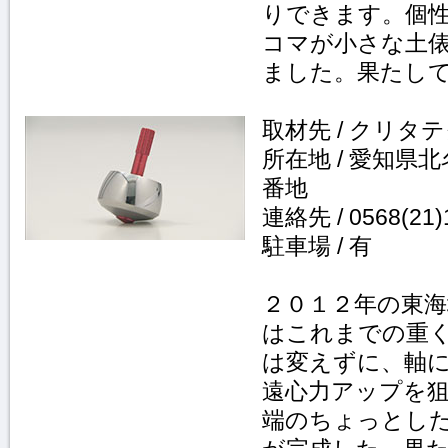
りできます。個
コマが小さな土
ました。果たし
取材先 / クリタ
所在地 / 愛知県
番地
連絡先 / 0568(21)
駐車場 / 有
２０１２年の東海
はこれまでの重
は変えずに、軸
遠心力アップを
端のちょっとし