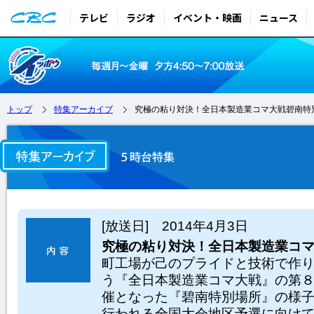
テレビ
ラジオ
イベント・映画
ニュース
トップ
特集アーカイブ
究極の粘り対決！全日本製造業コマ大戦碧南特
[放送日] 2014年4月3日
究極の粘り対決！全日本製造業コ
町工場が己のプライドと技術で作
う『全日本製造業コマ大戦』の第
催となった『碧南特別場所』の様
行われる全国大会地区予選に向け