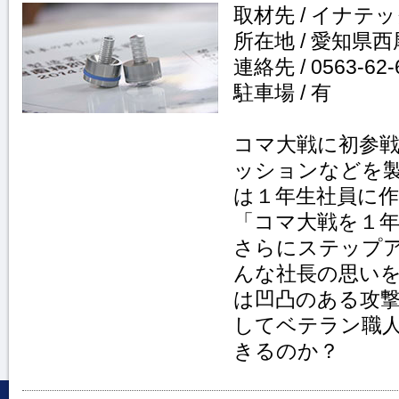
取材先 / イナテ
所在地 / 愛知県西
連絡先 / 0563-62-
駐車場 / 有
コマ大戦に初参
ッションなどを
は１年生社員に
「コマ大戦を１
さらにステップ
んな社長の思い
は凹凸のある攻
してベテラン職
きるのか？