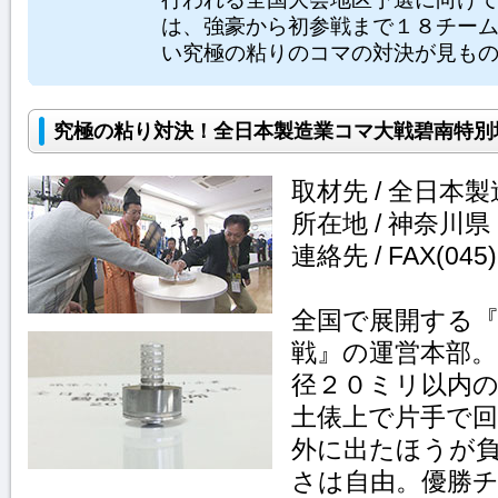
は、強豪から初参戦まで１８チー
い究極の粘りのコマの対決が見も
究極の粘り対決！全日本製造業コマ大戦碧南特別
取材先 / 全日本
所在地 / 神奈川県
連絡先 / FAX(045)
全国で展開する
戦』の運営本部
径２０ミリ以内
土俵上で片手で
外に出たほうが
さは自由。優勝