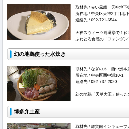
取材先 / 赤い風船 天神地下
所在地 / 中央区天神2丁目地
連絡先 / 092-721-6544
天神スウィーツ総選挙で１位
ふわとろ食感の「フォンダン
幻の地鶏使った水炊き
取材先 / なぎの木 西中洲本
所在地 / 中央区西中洲10-1
連絡先 / 092-737-2020
幻の地鶏「天草大王」使った
博多弁土産
取材先 / 雑貨館インキューブ