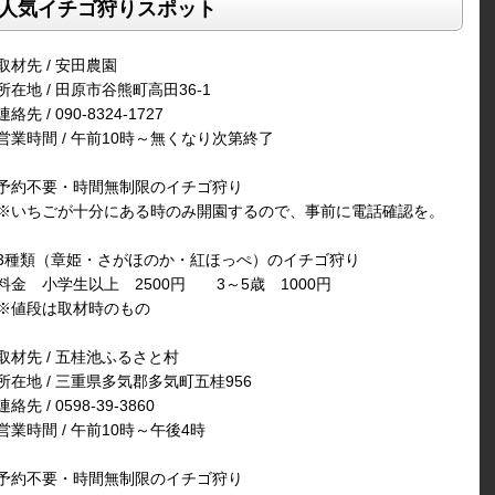
人気イチゴ狩りスポット
取材先 / 安田農園
所在地 / 田原市谷熊町高田36-1
連絡先 / 090-8324-1727
営業時間 / 午前10時～無くなり次第終了
予約不要・時間無制限のイチゴ狩り
※いちごが十分にある時のみ開園するので、事前に電話確認を。
3種類（章姫・さがほのか・紅ほっぺ）のイチゴ狩り
料金 小学生以上 2500円 3～5歳 1000円
※値段は取材時のもの
取材先 / 五桂池ふるさと村
所在地 / 三重県多気郡多気町五桂956
連絡先 / 0598-39-3860
営業時間 / 午前10時～午後4時
予約不要・時間無制限のイチゴ狩り