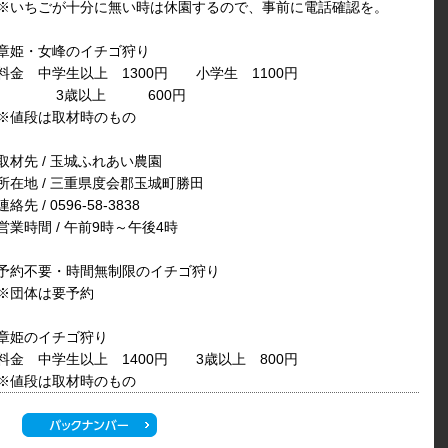
※いちごが十分に無い時は休園するので、事前に電話確認を。
章姫・女峰のイチゴ狩り
料金 中学生以上 1300円 小学生 1100円
3歳以上 600円
※値段は取材時のもの
取材先 / 玉城ふれあい農園
所在地 / 三重県度会郡玉城町勝田
連絡先 / 0596-58-3838
営業時間 / 午前9時～午後4時
予約不要・時間無制限のイチゴ狩り
※団体は要予約
章姫のイチゴ狩り
料金 中学生以上 1400円 3歳以上 800円
※値段は取材時のもの