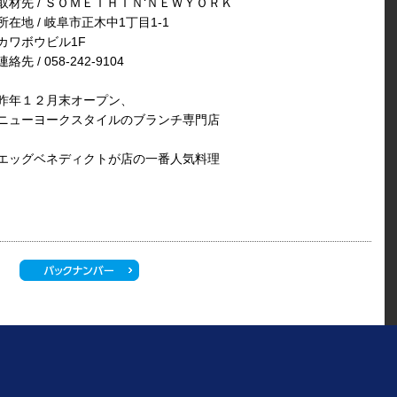
取材先 / ＳＯＭＥＴＨＩＮ‘ＮＥＷＹＯＲＫ
所在地 / 岐阜市正木中1丁目1-1
カワボウビル1F
連絡先 / 058-242-9104
昨年１２月末オープン、
ニューヨークスタイルのブランチ専門店
エッグベネディクトが店の一番人気料理