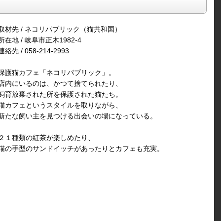
取材先 / ネコリパブリック（猫共和国）
所在地 / 岐阜市正木1982-4
連絡先 / 058-214-2993
保護猫カフェ「ネコリパブリック」。
店内にいるのは、かつて捨てられたり、
飼育放棄された所を保護された猫たち。
猫カフェというスタイルを取りながら、
新たな飼い主を見つける出会いの場になっている。
２１種類の紅茶が楽しめたり、
猫の手型のサンドイッチがあったりとカフェも充実。