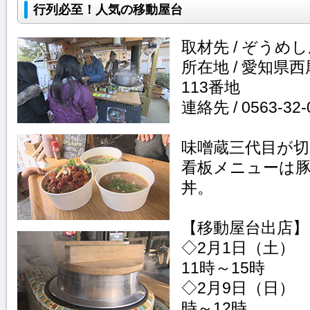
行列必至！人気の移動屋台
取材先 / ぞうめ
所在地 / 愛知県
113番地
連絡先 / 0563-32-
味噌蔵三代目が
看板メニューは
丼。
【移動屋台出店】
◇2月1日（土
11時～15時
◇2月9日（日）
時～12時