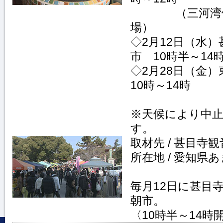
（三河湾
場）
◇2月12日（水
市 10時半～14
◇2月28日（金
10時～14時
※天候により中
す。
取材先 / 甚目寺
所在地 / 愛知県
毎月12日に甚目
朝市。
〈10時半～14時