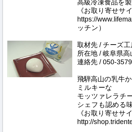
高級冷凍食品を製
《お取り寄せサ
https://www.li
ッチン）
取材先 / チーズ
所在地 / 岐阜県高
連絡先 / 050-3579
飛騨高山の乳牛
ミルキーな
モッツァレラチ
シェフも認める
《お取り寄せサ
http://shop.trident