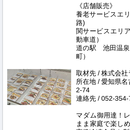
《店舗販売》
養老サービスエリ
路)
関サービスエリア
動車道）
道の駅 池田
町）
取材先 / 株式会
所在地 / 愛知県
2-74
連絡先 / 052-354-
マダム御用達！
まま家庭で楽し