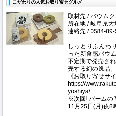
こだわりの人気お取り寄せグルメ
取材先 / バウム
所在地 / 岐阜県大
連絡先 / 0584-89-
しっとりふんわ
った新食感バウ
不定期で発売され
売する幻の逸品
《お取り寄せサ
https://www.rakute
yoshiya/
※次回｢バームの
11月25日(月)夜