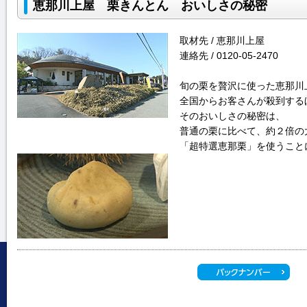
恵那川上屋 栗きんとん おいしさの秘密
取材先 / 恵那川上屋
連絡先 / 0120-05-2470
旬の栗を贅沢に使った恵那川
全国からお客さんが殺到する
そのおいしさの秘密は、
普通の栗に比べて、約２倍の
「超特選恵那栗」を使うこと