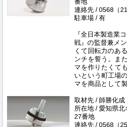
番地
連絡先 / 0568（2
駐車場 / 有
『全日本製造業コ
戦』の監督兼メン
くて回転力のあ
ンチを誓う。ま
マを作りたくて
いという町工場
マを商品として
取材先 / 師勝化成
所在地 / 愛知県
27番地
連絡先 / 0568（2