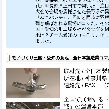
戦』を長野県上田市で開いた。注
大会で会場を震撼させた長野県の
『ねこパンチ』。回転と同時に羽
弾き飛ばされる驚愕のコマだ。そ
国・愛知の町工場６社がタッグを
果は？チーム愛知のコマ作り、そ
ました。
モノづくり王国・愛知の意地 全日本製造業コマ
取材先 / 全日本
所在地 / 神奈川県
連絡先 / FAX （0
全国で展開する
戦』の運営本部