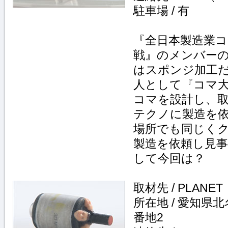
駐車場 / 有
『全日本製造業コ
戦』のメンバー
はスポンジ加工
人として『コマ
コマを設計し、
テクノに製造を
場所でも同じく
製造を依頼し見
して今回は？
取材先 / PLANET
所在地 / 愛知県
番地2