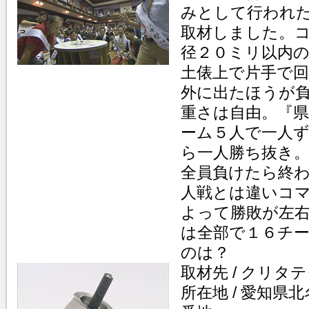
みとして行われ
取材しました。
径２０ミリ以内
土俵上で片手で
外に出たほうが
重さは自由。『県
ーム５人で一人
ら一人勝ち抜き
全員負けたら終
人戦とは違いコ
よって勝敗が左
は全部で１６チ
のは？
取材先 / クリタ
所在地 / 愛知県