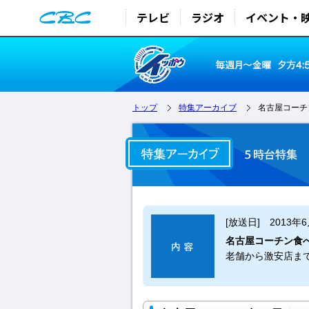
テレビ
ラジオ
イベント・
トップ
特集アーカイブ
名古屋コーチ
[放送日] 2013年
名古屋コーチン食
老舗から激安店ま