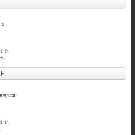
-3
まで。
帯。
ト
裏1400
まで。
。