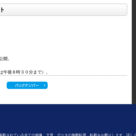
ト
公開。
は午後８時３０分まで）。
掲載されている全ての画像、文章、データの無断転用、転載をお断りします。詳し