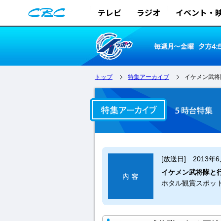
テレビ
ラジオ
イベント・
トップ
特集アーカイブ
イケメン武将
[放送日] 2013年
イケメン武将隊と
ホタル観賞スポッ