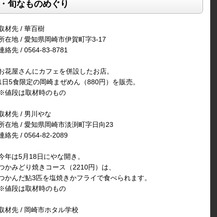
・旬なものめぐり
取材先 / 華百樹
所在地 / 愛知県岡崎市伊賀町字3-17
連絡先 / 0564-83-8781
お花屋さんにカフェを併設したお店。
1日5食限定の岡崎まぜめん（880円）を販売。
※値段は取材時のもの
取材先 / 男川やな
所在地 / 愛知県岡崎市淡渕町字日向23
連絡先 / 0564-82-2089
今年は5月18日にやな開き。
つかみどり焼きコース（2210円）は、
つかんだ鮎3匹を塩焼きかフライで食べられます。
※値段は取材時のもの
取材先 / 岡崎市ホタル学校