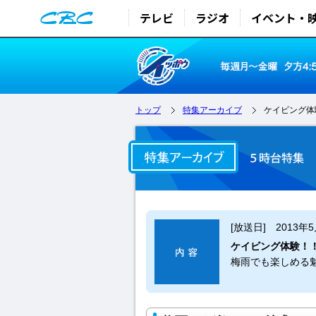
テレビ
ラジオ
イベント・
トップ
特集アーカイブ
ケイビング体
[放送日] 2013年
ケイビング体験！
梅雨でも楽しめる