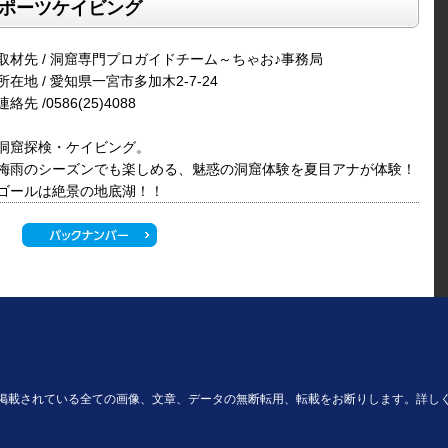
ポーツケイビング
取材先 / 洞窟専門プロガイドチーム～ちゃお♪事務局
所在地 / 愛知県一宮市多加木2-7-24
連絡先 /0586(25)4088
洞窟探検・ケイビング。
梅雨のシーズンでも楽しめる、魅惑の洞窟体験を夏目アナが体験！
ゴールは絶景の地底湖！！
掲載されている全ての画像、文章、データの無断転用、転載をお断りします。詳し