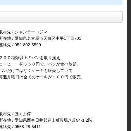
取材先 / シャンテーコジマ
所在地 / 愛知県名古屋市天白区中平1丁目701
連絡先 / 052-802-5590
２００種類以上のパンを取り揃え、
コーヒー一杯３５０円で、パンが食べ放題。
パンだけではなくケーキも販売していて
毎週月曜日は全てのケーキが１００円で販売。
取材先 / ほくぶ停
所在地 / 愛知県西春日井郡豊山町豊場八反54-1 2階
連絡先 / 0568-28-5411