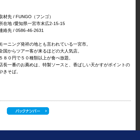
取材先 / FUNGO（フンゴ）
所在地 /愛知県一宮市末広2-15-15
連絡先 / 0586-46-2631
モーニング発祥の地とも言われている一宮市。
全国からツアー客が来るほどの大人気店。
５８０円で５０種類以上が食べ放題。
店長一番のお薦めは、特製ソースと、香ばしい天かすがポイントの
やきそば。