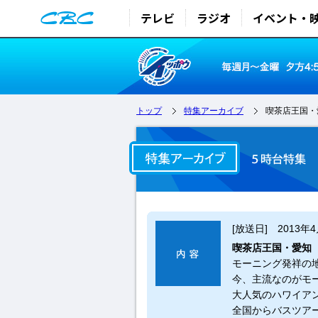
テレビ
ラジオ
イベント・
トップ
特集アーカイブ
喫茶店王国・
[放送日] 2013年
喫茶店王国・愛知
モーニング発祥の
今、主流なのがモ
大人気のハワイア
全国からバスツア