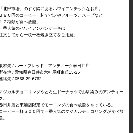
「北部市場」のすぐ隣にあるハワイアンチックなお店。
３８０円のコーヒー一杯でパンやフルーツ、スープなど
１２種類が食べ放題。
一番人気のハワイアンパンケーキは
注文してから一枚一枚焼き立てをご用意。
取材先 / ハートブレッド アンティーク春日井店
所在地 / 愛知県春日井市六軒屋町東丘13-25
連絡先 / 0568-29-6762
マジカルチョコリングやとろ生ドーナッツでお馴染みのアンティー
ク。
春日井店と東浦店限定でモーニングの食べ放題をやっている。
コーヒー一杯５００円で一番人気のマジカルチョコリングが食べ放
題。