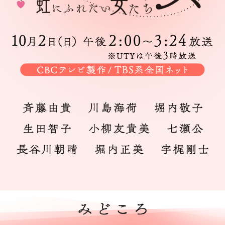
ハートロス～虹にふれたい女たち～
ほとんど、恋だった…
斉藤由貴
CBCテレビ開局60周年記念スペシャルドラマ
川島海荷
堀内敬子