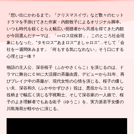
生田智子
小柳友貴美
『想い出にかわるまで』『クリスマスイヴ』など数々のヒット
七瀬公
ドラマを手掛けてきた
作家・内館牧子によるオリジナル脚本。
長谷川朝晴
いつも時代を鋭くとらえ幅広い視聴者から共感を得てきた内館
堀内正美
が今回選んだテーマは、「○○ロス症候群」。
このところ社会現
宇梶剛士
象にもなった、"タモロス""あまロス""ましゃロス"…
そして「会
社を一週間休みます」「何もする気になれない」そう口にする
心理とは一体？
物語の主人公、深谷桜子（ふかやさくらこ）を演じるのは、ド
ラマに舞台にＣＭに大活躍の斉藤由貴。
デビューから31年、再
びブレイク中の斉藤が、現代女性の心情を演じる。
桜子の優し
い夫、深谷和久（ふかやかずひさ）役は、悪役からコミカルな
役柄まで幅広く演じる宇梶剛士、
そして深谷家の一人娘で、桜
子のよき理解者でもある佑子（ゆうこ）を、実力派若手女優の
川島海荷が軽やかに演じる。