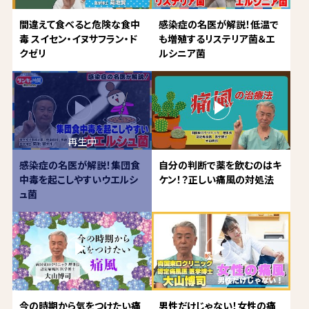
間違えて食べると危険な食中
感染症の名医が解説！低温で
毒 スイセン・イヌサフラン・ド
も増殖するリステリア菌＆エ
クゼリ
ルシニア菌
感染症の名医が解説！集団食
自分の判断で薬を飲むのはキ
中毒を起こしやすいウエルシ
ケン！？正しい痛風の対処法
ュ菌
今の時期から気をつけたい痛
男性だけじゃない！女性の痛