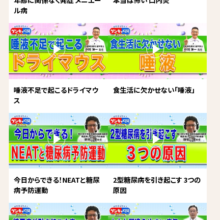
年齢に関係なく発症 メニエー
本当は怖い 口内炎
ル病
唾液不足で起こるドライマウ
食生活に欠かせない「唾液」
ス
今日からできる！NEATと糖尿
2型糖尿病を引き起こす 3つの
病予防運動
原因