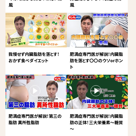
風
風
我慢せず内臓脂肪を落とす！
肥満症専門医が解説！内臓脂
おかず食べダイエット
肪を落とす〇〇のウソorホン
ト
肥満症専門医が解説！第三の
肥満症専門医が解説！内臓脂
脂肪 異所性脂肪
肪の正体！三大栄養素～糖質
～