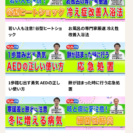
若い人も注意！谷型ヒートショ
お風呂の専門家厳選 冷え性
ック
改善入浴法
1歩踏む出す勇気 AEDの正し
餅が詰まった時に行う応急処
い使い方
置