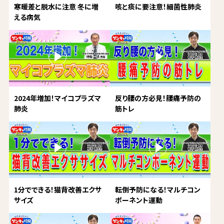
寒暖差と脱水に注意 冬に増
咳と痰に要注意！細菌性肺炎
える病気
2024年増加！マイコプラズマ
反り腰の方必見！腰痛予防の
肺炎
筋トレ
1分でできる！猫背改善エクサ
転倒予防になる！マルチコン
サイズ
ポーネント運動