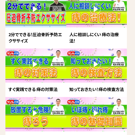
2分でできる！圧迫骨折予防エ
人に相談しにくい 痔の治療
クササイズ
法！
すぐ実践できる 痔の対策法
知っておきたい！痔の検査方法