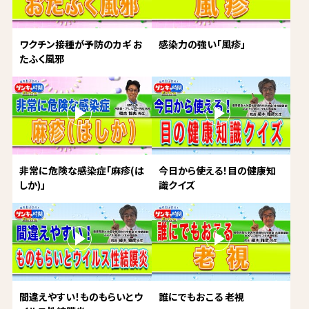
ワクチン接種が予防のカギ お
感染力の強い「風疹」
たふく風邪
非常に危険な感染症「麻疹(は
今日から使える！目の健康知
しか)」
識クイズ
間違えやすい！ものもらいとウ
誰にでもおこる 老視