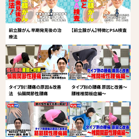
前立腺がん 早期発見後の治
【前立腺がん】特徴とPSA検査
療法
タイプ別！腰痛の原因＆改善
タイプ別の腰痛 原因と改善～
法 仙腸関節性腰痛
腰椎椎間板症編～