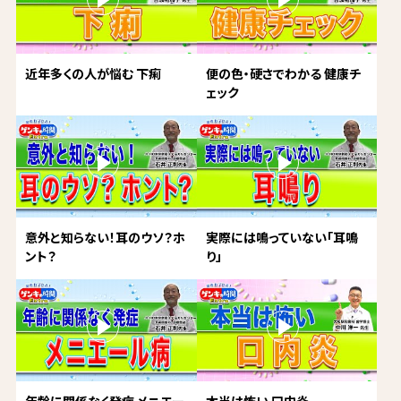
近年多くの人が悩む 下痢
便の色・硬さでわかる 健康チ
ェック
意外と知らない！耳のウソ？ホ
実際には鳴っていない「耳鳴
ント？
り」