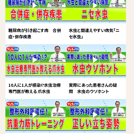
糖尿病が引き起こす病 合併
水虫と間違えやすい病気「ニ
症・併存疾患
セ水虫」
10人に1人が感染!?水虫治療
実際にあった患者さんの疑
専門医が教える 爪水虫
問 水虫のウソホント