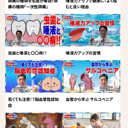
頭痛の種類を名医が解説！頭
唾液力アップで健康に！よく噛
痛の種類「一次性頭痛」
むと良い理由
虫歯と唾液と〇〇病！！
唾液力アップの習慣
若くても注意！？脳血管性認知
血管から学ぶ サルコペニア
症