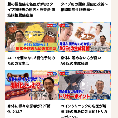
腰の慢性痛を名医が解説！タ
タイプ別の腰痛 原因と改善～
イプ別腰痛の原因と改善法 筋
椎間関節性腰痛編～
筋膜性腰痛症編
AGEsを溜めない！糖化予防の
身体に溜めない方が良い
ための食生活
AGEsの生成経路
身体に様々な影響が！？「糖
ペインクリニックの名医が解
化」とは？
説！腰の痛みに効果的！トリガ
ーポイント