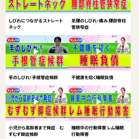
しびれにつながる ストレート
足腰のしびれ・痛み 腰部脊柱
ネック
管狭窄症
手のしびれ！手根管症候群
不健康を招く睡眠負債
小児から高齢者まで発症 む
睡眠中の行動障害 レム睡眠
ずむず脚症候群
行動障害