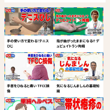
手の使い方で変わる！テニス
指が曲がったままになる!? デ
ひじ
ュピュイトラン拘縮
手首をひねると痛い TFCC損
気になるじんましんの基礎知
傷
識