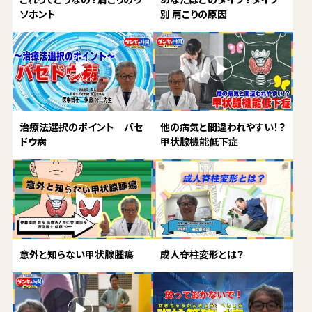
ソホント
別 肩こりの原因
治療法選択のポイント バセ
他の病気と間違われやすい！？
ドウ病
甲状腺機能低下症
意外と知らない甲状腺腫瘍
成人脊柱変形とは？