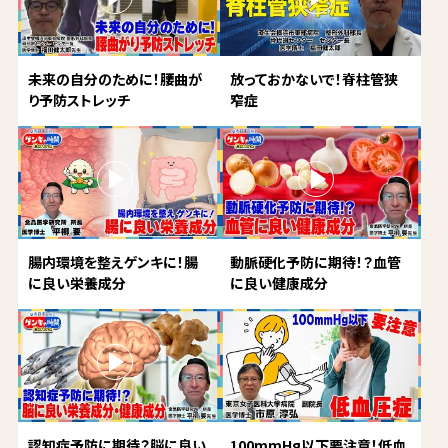
未来の自分のために！腰曲が
放っておかないで！脊柱管狭
り予防ストレッチ
窄症
腸内環境を整えゲンキに！腸
動脈硬化予防に期待！？血管
に良い栄養成分
に良い健康成分
認知症予防に期待？脳に良い
100mmHg以下要注意！低血