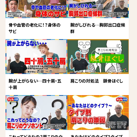
骨や血管の老化に！？身体の
腕がしびれる…胸郭出口症候
サビ
群
腕が上がらない…四十肩・五
肩こりの対処法 鎖骨ほぐし
十肩
これってどうなの？肩こりのウ
あなたはどのタイプ？タイプ