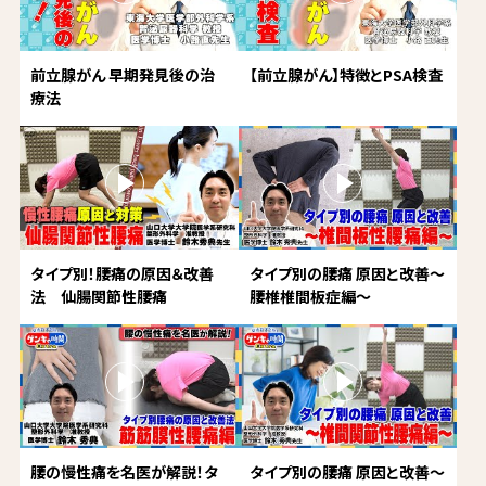
前立腺がん 早期発見後の治
【前立腺がん】特徴とPSA検査
療法
タイプ別！腰痛の原因＆改善
タイプ別の腰痛 原因と改善～
法 仙腸関節性腰痛
腰椎椎間板症編～
腰の慢性痛を名医が解説！タ
タイプ別の腰痛 原因と改善～