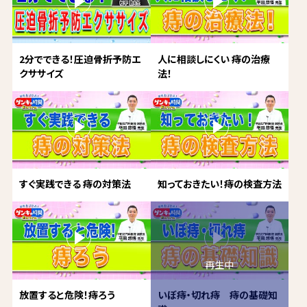
2分でできる！圧迫骨折予防エ
人に相談しにくい 痔の治療
クササイズ
法！
すぐ実践できる 痔の対策法
知っておきたい！痔の検査方法
放置すると危険！痔ろう
いぼ痔・切れ痔 痔の基礎知