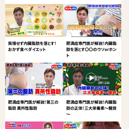
我慢せず内臓脂肪を落とす！
肥満症専門医が解説！内臓脂
おかず食べダイエット
肪を落とす〇〇のウソorホン
ト
肥満症専門医が解説！第三の
肥満症専門医が解説！内臓脂
脂肪 異所性脂肪
肪の正体！三大栄養素～糖質
～