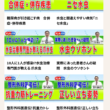
糖尿病が引き起こす病 合併
水虫と間違えやすい病気「ニ
症・併存疾患
セ水虫」
10人に1人が感染!?水虫治療
実際にあった患者さんの疑
専門医が教える 爪水虫
問 水虫のウソホント
整形外科医直伝！抗重力トレ
整形外科医直伝！正しい立ち