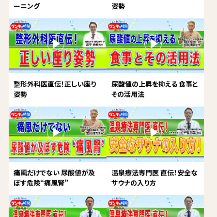
ーニング
姿勢
整形外科医直伝！正しい座り
尿酸値の上昇を抑える 食事と
姿勢
その活用法
痛風だけでない 尿酸値が及
温泉療法専門医 直伝！安全な
ぼす危険“痛風腎”
サウナの入り方