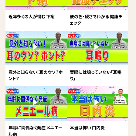
近年多くの人が悩む 下痢
便の色・硬さでわかる 健康チ
ェック
意外と知らない！耳のウソ？ホ
実際には鳴っていない「耳鳴
ント？
り」
年齢に関係なく発症 メニエー
本当は怖い 口内炎
ル病