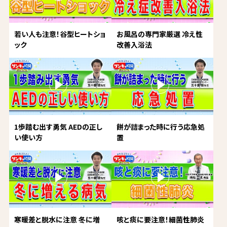
若い人も注意！谷型ヒートショ
お風呂の専門家厳選 冷え性
ック
改善入浴法
1歩踏む出す勇気 AEDの正し
餅が詰まった時に行う応急処
い使い方
置
寒暖差と脱水に注意 冬に増
咳と痰に要注意！細菌性肺炎