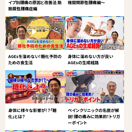
イプ別腰痛の原因と改善法 筋
椎間関節性腰痛編～
筋膜性腰痛症編
AGEsを溜めない！糖化予防の
身体に溜めない方が良い
ための食生活
AGEsの生成経路
身体に様々な影響が！？「糖
ペインクリニックの名医が解
化」とは？
説！腰の痛みに効果的！トリガ
ーポイント