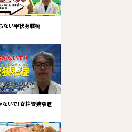
らない甲状腺腫瘍
かないで！脊柱管狭窄症