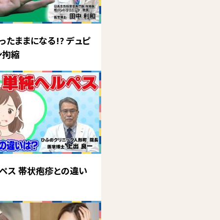
ったままになる!? デュピ
ン拘縮
ペス 帯状疱疹との違い