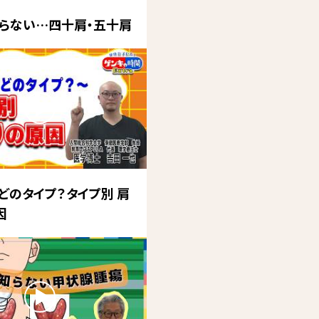
らない…四十肩・五十肩
どのタイプ？タイプ別 肩
因