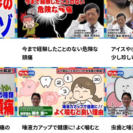
今まで経験したことのない危険な
アイスや
頭痛
少し珍し
痛の
唾液力アップで健康に！よく噛むと
虫歯と唾