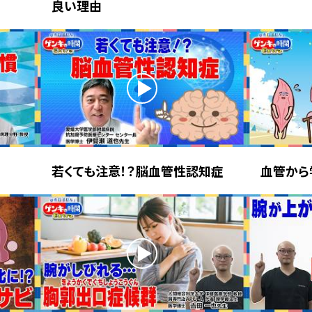
良い理由
若くても注意！？脳血管性認知症
血管から