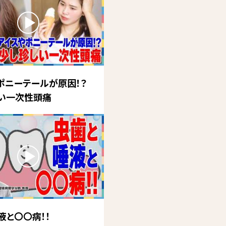
ポニーテールが原因！？
い一次性頭痛
液と〇〇病！！