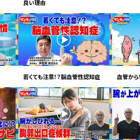
良い理由
若くても注意！？脳血管性認知症
血管から