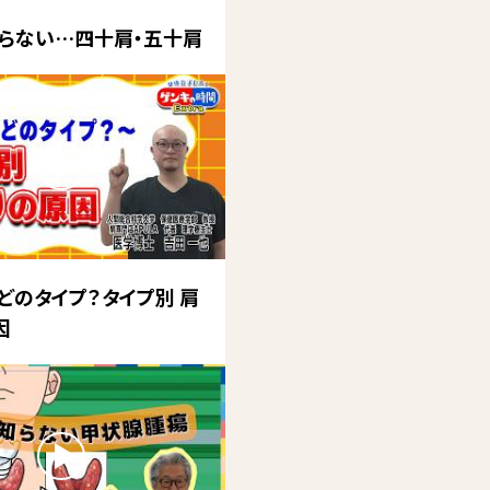
らない…四十肩・五十肩
どのタイプ？タイプ別 肩
因