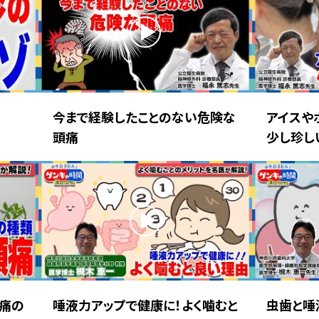
今まで経験したことのない危険な
アイスや
頭痛
少し珍し
痛の
唾液力アップで健康に！よく噛むと
虫歯と唾