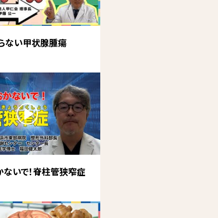
らない甲状腺腫瘍
かないで！脊柱管狭窄症