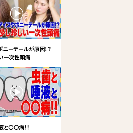
ポニーテールが原因！？
い一次性頭痛
液と〇〇病！！