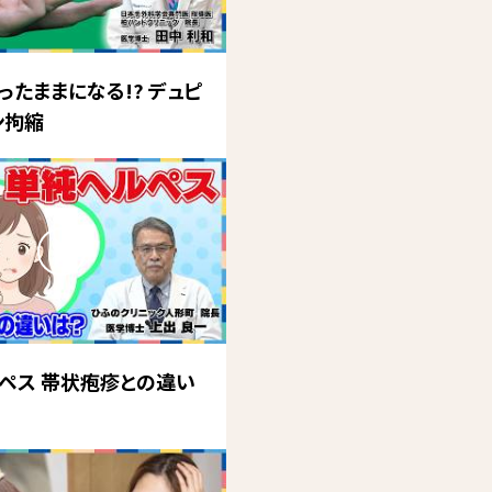
ったままになる!? デュピ
ン拘縮
ペス 帯状疱疹との違い