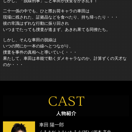
しかし、「脱線刑事」こと車田が捜査をかき乱す！
二十一係の中でも、ひと際お荷キャラの車田は
現場に残された、証拠品などを食べたり、持ち帰ったり・・・
彼の常識はずれな行動に振り回され
いつまでたっても捜査が進まず、あきれ果てる同僚たち。
しかし、そんな車田の脱線は
いつの間にか一本の線へとつながり、
捜査を事件の真相へと導いていく・・・
果たして、車田は本能で動くダメキャラなのか、計算ずくの天才な
のか・・・
車田 陽一郎
くるまだ よういちろう(35)／
塚本 高史