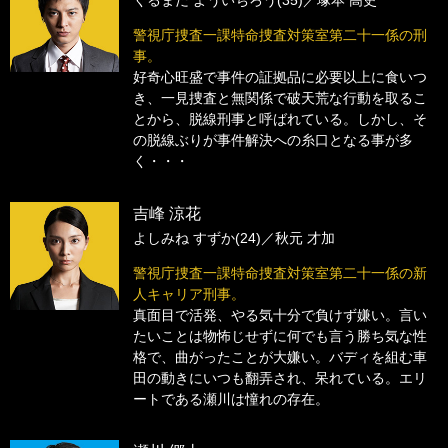
警視庁捜査一課特命捜査対策室第二十一係の刑
事。
好奇心旺盛で事件の証拠品に必要以上に食いつ
き、一見捜査と無関係で破天荒な行動を取るこ
とから、脱線刑事と呼ばれている。しかし、そ
の脱線ぶりが事件解決への糸口となる事が多
く・・・
吉峰 涼花
よしみね すずか(24)／
秋元 才加
警視庁捜査一課特命捜査対策室第二十一係の新
人キャリア刑事。
真面目で活発、やる気十分で負けず嫌い。言い
たいことは物怖じせずに何でも言う勝ち気な性
格で、曲がったことが大嫌い。バディを組む車
田の動きにいつも翻弄され、呆れている。エリ
ートである瀬川は憧れの存在。