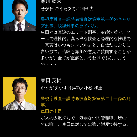
瀬川 郷太
せがわ ごうた(32)／
阿部 力
警視庁捜査一課特命捜査対策室第一係のキャリ
ア刑事。脱線刑事のライバル。
車田とは真逆のエリート刑事、冷静沈着で、ク
ールで理性的。真っ当な捜査と論理的な推理で
「真実はいつもシンプル」と、自信たっぷりに
言い放つ。吉峰も瀬川の意見に賛同することが
多いが、全てが正解というわけでもないよう
で・・・
春日 英輔
かすが えいすけ(40)／
小松 和重
警視庁捜査一課特命捜査対策室第二十一係の刑
事。
車田の上司。
ボスの太鼓持ちで、気弱な中間管理職。班の中
では唯一、車田に対しては強い態度で接する。