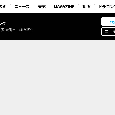
映画
ニュース
天気
MAGAZINE
動画
ドラゴン
ング
 安藤渚七 榊原悠介