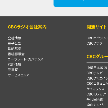
CBCラジオ会社案内
関連サイト
会社情報
CBCハウジン
電子公告
CBCクラブ
番組基準
番組審議会
CBCグル
コーポレート・ガバナンス
採用情報
中部日本放送（
受賞歴
CBCテレビ
サービスエリア
CBCクリエイ
CBCコミュニ
ケイマックス
CBC Dテック
千代田会館
南山カントリー