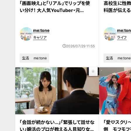
「画面映え」と「リアル」でリップを使
高校生に性教
い分け！ 大人気YouTuber・元
科医が伝える
SKE48若林倫香のカバンの中身を
知識
大公開
me:tone
me:ton
キャリア
ライフ
2026/07/29 11:55
生活
me:tone
生活
me:tone
「会話が続かない…」「緊張して話せな
「愛♡スクリ〜
い」婚活のプロが教える人見知り女
側 モフモフ