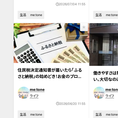
2026/07/04 11:55
生活
me:tone
生活
me:tone
住民税決定通知書が届いたら「ふる
働きやすさは
さと納税」の始めどき！お金のプロが
い。大切なの
教える“計画的ふるさと納税”のスス
メ
me:tone
me:ton
ライフ
ライフ
2026/06/20 11:55
生活
me:tone
生活
me:tone