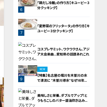
「鶏だし冷麺」の作り方【キユーピー３
分クッキング】
6
「夏野菜のフリッタータ」の作り方【キ
ユーピー３分クッキング】
7
ア
コスプレサミット、ワクワクさん、アジ
ア大会楽曲…愛知県の話題あれこれ
5
NEW
【特集】名古屋の堀川を木曽川の水
9
で清流に “木曽川導水”なぜ16年ぶ
り？【newsX】
8
美味しさと栄養、ダブルでアップ！と
うもろこしのバター醤油炊き込みご
飯