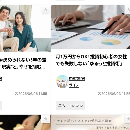
月1万円からOK！投資初心者の女性
じゃ決められない！年の差
でも失敗しない「ゆるっと投資術」
“現実”と、幸せを掴むた
悟」
e
me:tone
ライフ
2026/06/06 11:55
2026/06/03 11:5
生活
me:tone