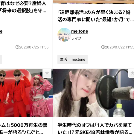
育はなぜ必要？産婦人
「将来の選択肢」を守る
『遠距離婚活』の方が早く決まる？婚
活の専門家に聞いた“最短1か月”で
成婚する意外な理由とは
e
me:tone
ライフ
2026/07/25 11:55
2026/07/22 11:5
生活
me:tone
ム！」5000万再生の裏
学生時代のオフは「1人でカバを見て
モーが語る“バズ”と
いた」！？元SKE48若林倫香が語る、