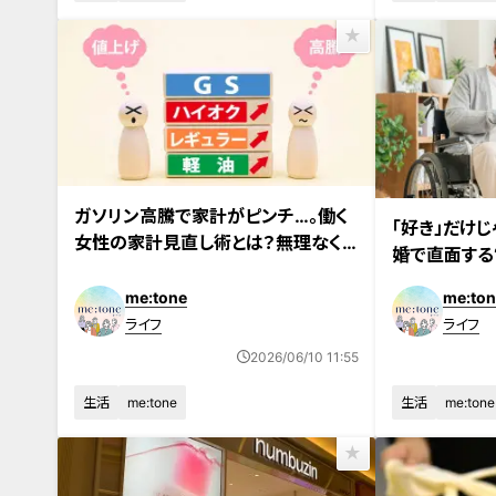
ガソリン高騰で家計がピンチ…。働く
「好き」だけ
女性の家計見直し術とは？無理なく
婚で直面する
貯蓄を増やす「守りと投資」
めの「女の覚
me:tone
me:ton
ライフ
ライフ
2026/06/10 11:55
生活
me:tone
生活
me:tone