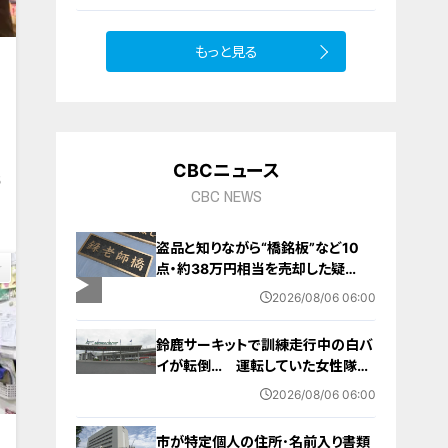
もっと見る
10
CBCニュース
5
CBC NEWS
盗品と知りながら“橋銘板”など10
点・約38万円相当を売却した疑
い… 無職の男（63）を逮捕 「知り
2026/08/06 06:00
ませんでした」と容疑否認
鈴鹿サーキットで訓練走行中の白バ
イが転倒… 運転していた女性隊員
（20代）が頭を打つなどして重傷
2026/08/06 06:00
白バイ歴は約4か月 今月末のイベ
ントに参加予定
働
市が特定個人の住所･名前入り書類