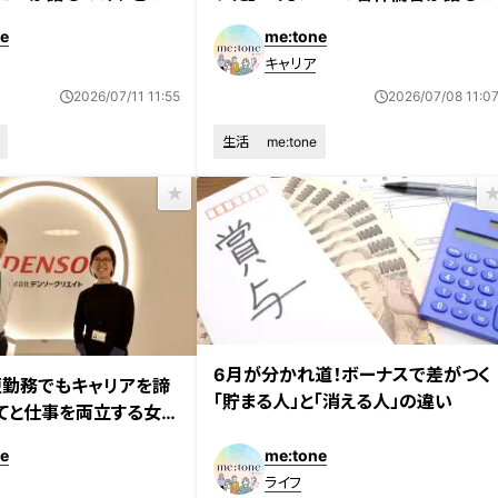
のリアル
飾らない名古屋愛
e
me:tone
キャリア
2026/07/11 11:55
2026/07/08 11:0
生活
me:tone
6月が分かれ道！ボーナスで差がつく
勤務でもキャリアを諦
「貯まる人」と「消える人」の違い
てと仕事を両立する女性
e
me:tone
ライフ