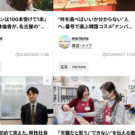
ンは100本受けて1本」
”何を選べばいいか分からない”人
若林倫香が、名古屋の“温
へ。番号で選ぶ韓国コスメ「ナンバー
見つけた自分の居場所
ズイン」世界初の常設店を体験！
e
me:tone
美容・メイク
2026/05/20 11:55
2026/05/17 11:5
生活
me:tone
初めて見えた。男性社員
「天職だと思う」“できない”を伝える