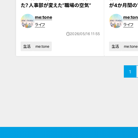
た？人事部が変えた“職場の空気”
が4か月間の
me:tone
me:ton
ライフ
ライフ
2026/05/16 11:55
生活
me:tone
生活
me:tone
1