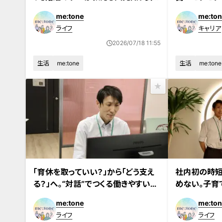
性でも好印象を残すコツとは？
YouTube
me:tone
me:ton
ライフ
キャリア
2026/07/18 11:55
生活
me:tone
生活
me:tone
「育休を取っていい？」から「どう支え
社内初の時短
る？」へ。“対話”でつくる働きやすい職
めない。子育
場づくりとは
社員のリアル
me:tone
me:ton
ライフ
ライフ