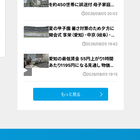
を約450世帯に誤送付 母子家庭が
医療助成費受ける更新手続きの“見
2026/08/05 20:02
本” 何らかの理由でマスキングでき
ず… 愛知・蒲郡市
夏の甲子園 暑さ対策のため夕方に
5
開会式 享栄（愛知）･中京（岐阜）･三
重（三重）の球児たちも晴れやかな表
2026/08/05 19:42
情で“聖地”の土踏む
愛知の最低賃金 55円上がり1時間
あたり1195円になる見通し 物価高
で｢もっと上げてほしい｣の声…一方
2026/08/05 19:15
雇う側からは悲鳴も
もっと見る