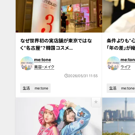
なぜ世界初の実店舗が東京ではな
条件よりも“
く“名古屋”？韓国コスメ
「年の差」が
numbuzin（ナンバーズイン）が見据
とは？
me:tone
me:ton
える日本市場のリアル
美容・メイク
ライフ
2026/05/31 11:55
生活
me:tone
生活
me:tone