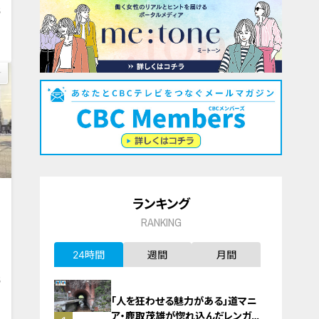
5
ランキング
RANKING
24時間
週間
月間
5
「人を狂わせる魅力がある」道マニ
ア・鹿取茂雄が惚れ込んだレンガの