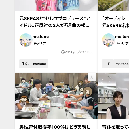
元SKE48と“セルフプロデュース”ア
「オーディショ
イドル。正反対の2人が「運命の相方」
元SKE48
になるまで
室”を捨てて
me:tone
me:ton
キャリア
キャリア
2026/05/23 11:55
生活
me:tone
生活
me:tone
男性育休取得率100％はどう実現し
育休を取って