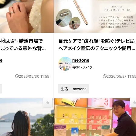
心地よさ”。婚活市場で
目元ケアで“疲れ顔”を防ぐ！テレビ局
縮まっている意外な背景
ヘアメイク直伝のテクニックや愛用
イテムを紹介
e
me:tone
美容・メイク
2026/05/30 11:55
2026/05/27 11:5
生活
me:tone