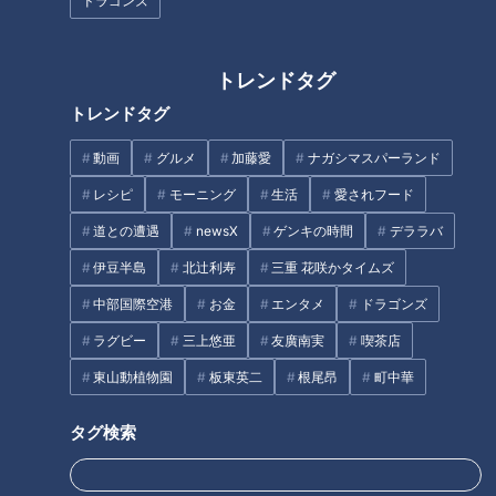
ドラゴンズ
ドラ
世紀！竹内茂喜の『野
ドラ
世紀！竹内茂喜の『野
ゴン
球のドテ煮』
ゴン
球のドテ煮』
ズ
ズ
トレンドタグ
トレンドタグ
動画
グルメ
加藤愛
ナガシマスパーランド
中日・伊東ヘッド持論の
新生与田ドラゴンズキャン
『絶対的正捕手への三か
プイン！ 最重要課題である
レシピ
モーニング
生活
愛されフード
条』で 懸案の正捕手問題に
正捕手争いへ3つの条件を示
中日ドラゴンズ
中日ドラゴンズ
道との遭遇
newsX
ゲンキの時間
デララバ
ケリをつける！
す！
サンドラコラム
サンドラコラム
伊豆半島
北辻利寿
三重 花咲かタイムズ
2019/02/25 10:50
2019/02/04 10:20
中部国際空港
お金
エンタメ
ドラゴンズ
中日
ドラゴンズを愛して半
中日ドラゴンズ
キャンプ
ドラ
世紀！竹内茂喜の『野
ラグビー
三上悠亜
友廣南実
喫茶店
ゴン
球のドテ煮』
東山動植物園
板東英二
根尾昂
町中華
ズ
タグ検索
注目の内野レギュラー争い
中日・与田監督『誰に何と