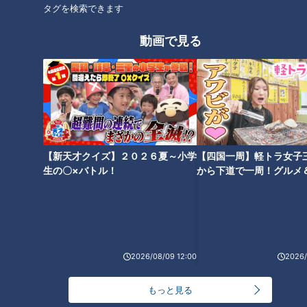
タグを検索できます
に終止符！？ 井端弘和が考
言われようと、遠慮なく優
える2019ドラゴンズ最強布
勝の二文字を目指す！』と
中日ドラゴンズ
中日ドラゴンズ
動画で見る
陣を公開！
公言！ チーム浮沈のカギを
サンドラコラム
サンドラコラム
握るキーマンを大胆予想！
2019/01/21 11:10
2019/01/07 11:30
中日
ドラゴンズを愛して半
中日ドラゴン
スタジオ出
ドラ
世紀！竹内茂喜の『野
ズ
演
ゴン
球のドテ煮』
ズ
【新天才クイズ】２０２６夏～小学
【四国一周】軽トラ女子
生の〇×バトル！
から下道で一周！グルメ
イブ⑳
中日・小笠原慎之介があこ
野武士野球に狂喜乱舞！近
がれの菊池雄星から衝撃ア
藤ドラゴンズ劇的なリーグ
ドバイス！ 球界ナンバーワ
優勝（11）
中日ドラゴンズ
中日ドラゴンズ
ンサウスポーのバトンは譲
サンドラコラム
ドラ検1級コラム
2026/08/09 12:00
2026/
り受けたか！？
2018/12/17 11:10
2018/12/17 08:10
もっと見る
スポーツ
中日ドラゴンズ
スポーツ
中日ドラゴンズ