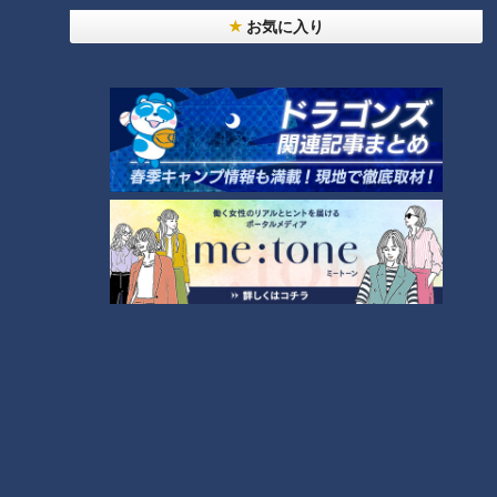
待ち焦がれた恋人・根尾選
スターストーリーの通過
お気に入り
手と悲願の初対面！
点！ あこがれのイチローの
中日ドラゴンズ
中日ドラゴンズ
ように世界へ羽ばたけ！救
サンドラコラム
サンドラコラム
世主・根尾！
2018/11/11 16:50
2018/10/29 11:10
スポーツ
中日ドラゴンズ
スポーツ
中日ドラゴンズ
新時代を迎えるドラゴンズ
ドラゴンズ黄金期を支えて
にV戦士・岩瀬、荒木が遺し
くれた名セットアッパー浅
た言葉 残された選手にとっ
尾拓也よ！ 私たちは決して
中日ドラゴンズ
中日ドラゴンズ
て、それはあまりにも厳し
あなたの勇姿を忘れない！
サンドラコラム
サンドラコラム
いものだった！
2018/10/15 11:10
2018/10/01 11:30
中日
ドラゴンズを愛して半
中日
ドラゴンズを愛して半
ドラ
世紀！竹内茂喜の『野
ドラ
世紀！竹内茂喜の『野