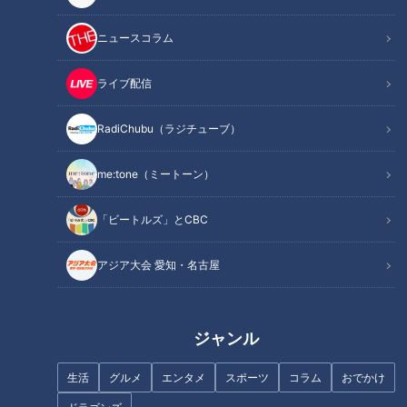
目標はハイレベルのアライ
伊東、中村、谷繁が捕手の
バ！絶対的ショートを目指
心得を惜しみなく伝授！ 竜
ニュースコラム
し、京田陽太は日々進化す
の正捕手を目指し、バズー
中日ドラゴンズ
中日ドラゴンズ
る！
カ加藤が日々牙を磨く！
サンドラコラム
サンドラコラム
ライブ配信
2019/05/08 11:10
2019/04/22 10:50
RadiChubu（ラジチューブ）
中日
ドラゴンズを愛して半
中日
ドラゴンズを愛して半
ドラ
世紀！竹内茂喜の『野
ドラ
世紀！竹内茂喜の『野
ゴン
球のドテ煮』
ゴン
球のドテ煮』
me:tone（ミートーン）
ズ
ズ
「ビートルズ」とCBC
アジア大会 愛知・名古屋
プライドが邪魔した7年、し
昇竜復活の先陣を切る！ 中
かし今となっては貴重な時
日・笠原、新たなる2つの変
間 キャプテン高橋周平、チ
化球を武器に初の開幕マウ
中日ドラゴンズ
中日ドラゴンズ
ーム勝利のために泥臭く食
ンドへ！
ジャンル
サンドラコラム
サンドラコラム
らいつく！
2019/04/08 10:20
2019/03/18 10:45
生活
グルメ
エンタメ
スポーツ
コラム
おでかけ
中日
ドラゴンズを愛して半
中日
ドラゴンズを愛して半