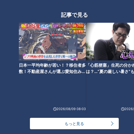
記事で見る
ガルシア退団！ポッカリ開
中日ドラゴンズ救世主・根
いた大きな穴をどう埋め
尾昂へ濃厚密着3時間！ 彼
る！？ 若手左右の二人が与
の凄さは見事なる断捨離に
中日ドラゴンズ
中日ドラゴンズ
田ドラゴンズの船出を大き
あった！
サンドラコラム
サンドラコラム
日本一平均年齢が若い！？移住者多
「心筋梗塞」生死の分か
く左右する！
2018/12/03 11:10
2018/11/12 11:10
数！不動産屋さんが選ぶ愛知住みた
は？…“夏の厳しい暑さ”
い街ランキング1位は？
に！発症前のキケンなサ
スポーツ
中日ドラゴンズ
スポーツ
中日ドラゴンズ
法
2026/08/09 08:03
2026/
もっと見る
若狭“名誉終身待機”アナ、
ドラゴンズ入団はスーパー