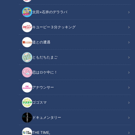
ゴンズ
シリーズ
ドラ
世紀！竹内茂喜の『野
太田×石井のデララバ
ゴン
球のドテ煮』
ズ
キユーピー３分クッキング
道との遭遇
言葉ではなく攻守で示す“す
バッターの調子は守備で崩
べては勝利のため” 高橋周
せ！好調“マスター”阿部へ
ともだちたまご
平、与田監督への想いにこ
井端が贈る珠玉のアドバイ
中日ドラゴンズ
中日ドラゴンズ
たえるキャプテンシー
ス
サンドラコラム
サンドラコラム
恋はロケ中に！
2019/06/18 10:10
2019/05/28 10:10
アナウンサー
中日
ドラゴンズを愛して半
中日
ドラゴンズを愛して半
ドラ
世紀！竹内茂喜の『野
ドラ
世紀！竹内茂喜の『野
ゴン
球のドテ煮』
ゴン
球のドテ煮』
ゴゴスマ
ズ
ズ
ドキュメンタリー
THE TIME,