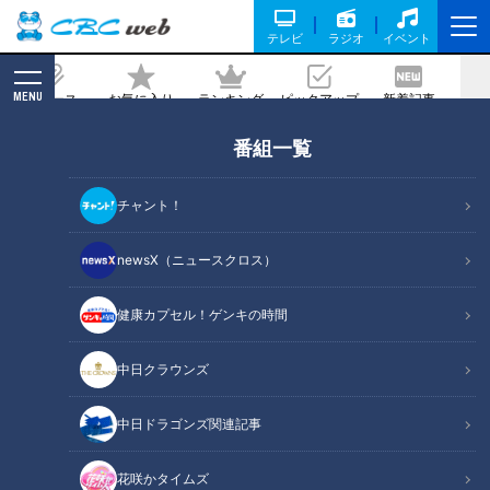
テレビ
ラジオ
イベント
MENU
ニュース
お気に入り
ランキング
ピックアップ
新着記事
CBC MAGAZINE
番組一覧
野球
の記事一覧
チャント！
newsX（ニュースクロス）
健康カプセル！ゲンキの時間
ドラゴンズCS進出へ向け、
2019夏反攻へ！ドラゴンズ
落合元監督緊急提言！ 巻き
後半戦巻き返しのカギを握
中日クラウンズ
返しのチャンスは“あると思
る6人の戦士たち！
中日ドラゴンズ
中日ドラゴンズ
いますよ”
サンドラコラム
サンドラコラム
中日ドラゴンズ関連記事
2019/07/30 10:10
2019/07/09 10:10
花咲かタイムズ
中日ドラ
クライマックス
中日
ドラゴンズを愛して半