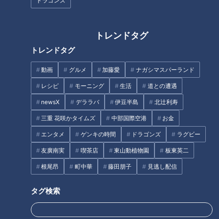
ドラゴンズ
トレンドタグ
トレンドタグ
2026年6月14日放送 【第710回】
2026年6月7日放送 【第709回】
動画
グルメ
加藤愛
ナガシマスパーランド
「胃がん」早期発見のポイ
「関節痛」自分で改善でき
ント…自覚症状なくても要注
る？…ひざと股関節の痛みを
レシピ
モーニング
生活
道との遭遇
意！経験者に学ぶ“リアルな
改善！名医が教える「1分ほ
健康カプセル！ゲンキの
健康カプセル！ゲンキの
newsX
デララバ
伊豆半島
北辻利寿
胃がん事情”
ぐし」
時間
時間
「健康カプセル！ゲンキの時
「健康カプセル！ゲンキの時
間」アーカイブ
間」アーカイブ
三重 花咲かタイムズ
中部国際空港
お金
2026/06/14 07:10
2026/06/07 07:10
エンタメ
ゲンキの時間
ドラゴンズ
ラグビー
生活
健康
生活
健康
友廣南実
喫茶店
東山動植物園
板東英二
根尾昂
町中華
藤田朋子
見逃し配信
タグ検索
2026年5月31日放送 【第708回】
2026年5月24日放送 【第707回】
ハウスクリーニングのプロ
“胸の違和感”危険な「不整