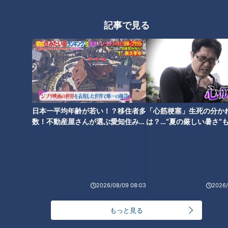
記事で見る
2026年5月3日放送 【第704回】
2026年4月26日放送 【第703回】
春、突然の運動で「足トラ
“楽しい旅行”リフレッシュ
ブル」に…ウォーキング・ラ
どころか疲れ…「旅行医学」
ンニングする人へアドバイ
でかなえる！楽しくて疲れ
健康カプセル！ゲンキの
健康カプセル！ゲンキの
スも！足トラブルの原因や
ない健康旅
時間
時間
「健康カプセル！ゲンキの時
「健康カプセル！ゲンキの時
日本一平均年齢が若い！？移住者多
「心筋梗塞」生死の分か
予防法
間」アーカイブ
間」アーカイブ
2026/05/03 07:10
2026/04/26 07:10
数！不動産屋さんが選ぶ愛知住みた
は？…“夏の厳しい暑さ”
い街ランキング1位は？
に！発症前のキケンなサ
生活
健康
生活
健康
法
2026/08/09 08:03
2026/
もっと見る
2026年4月19日放送 【第702回】
2026年4月5日放送 【第701回】
危険な「腹痛」見極めるポ
「大腸がん」知らせるサイ