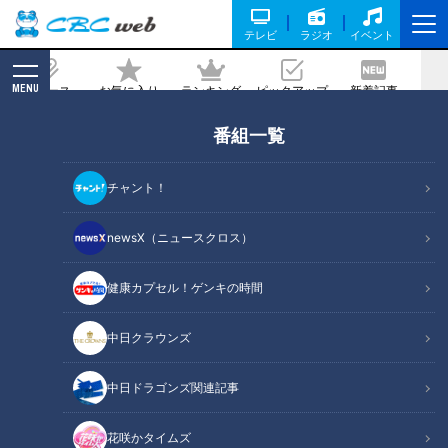
テレビ
ラジオ
イベント
MENU
ニュース
お気に入り
ランキング
ピックアップ
新着記事
CBC MAGAZINE
番組一覧
石丸幹二
の記事一覧
チャント！
newsX（ニュースクロス）
健康カプセル！ゲンキの時間
2026年8月9日放送 【第718回】
2026年8月2日放送 【第717回】
NEW
「心筋梗塞」生死の分かれ
「夏の脳梗塞」熱中症に似
道は？…“夏の厳しい暑さ”も
ている！？…生死の分かれ
中日クラウンズ
きっかけに！発症前のキケ
道！経験者から学ぶ“発症時
健康カプセル！ゲンキの
健康カプセル！ゲンキの
ンなサインと対処法
の身体の異変”
時間
時間
「健康カプセル！ゲンキの時
「健康カプセル！ゲンキの時
中日ドラゴンズ関連記事
間」アーカイブ
間」アーカイブ
2026/08/09 07:10
2026/08/02 07:10
花咲かタイムズ
生活
健康
生活
健康