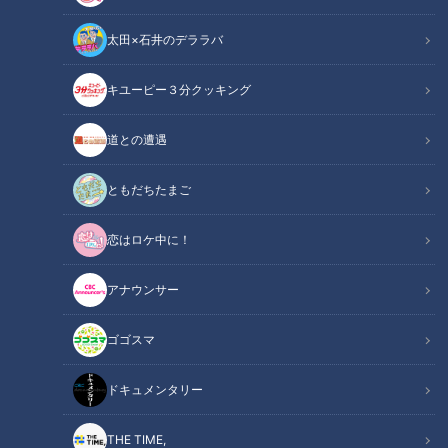
太田×石井のデララバ
キユーピー３分クッキング
道との遭遇
2026年7月26日放送 【第716回】
2026年7月19日放送 【第715回】
消えない「あざ」原因
「糖尿病」夏の食生活に注
は？…“危険なあざ”のサイン
意！…血糖値スパイクが起き
ともだちたまご
も！あざによる病気のサイ
ているサインは？糖尿病の
健康カプセル！ゲンキの
健康カプセル！ゲンキの
ンや早期発見のヒント
予防・改善法
時間
時間
「健康カプセル！ゲンキの時
「健康カプセル！ゲンキの時
恋はロケ中に！
間」アーカイブ
間」アーカイブ
2026/07/26 07:10
2026/07/19 07:10
アナウンサー
生活
健康
生活
健康
ゴゴスマ
ドキュメンタリー
THE TIME,
2026年7月12日放送 【第714回】
2026年7月5日放送 【第713回】