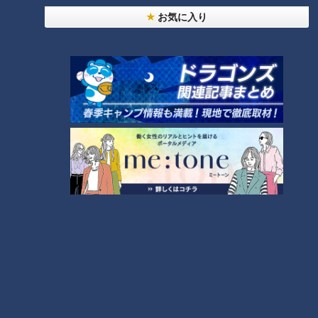
イント…放置はダメ！腹痛に
ン…日本人で一番多いがん
お気に入り
潜む危険な病気
「大腸がん」早期発見ポイ
健康カプセル！ゲンキの
健康カプセル！ゲンキの
ント
時間
時間
「健康カプセル！ゲンキの時
「健康カプセル！ゲンキの時
間」アーカイブ
間」アーカイブ
2026/04/19 07:10
2026/04/05 07:10
生活
健康
生活
健康
2026年3月29日放送 【第700回】
2026年3月22日放送 【第699回】
「認知症」早期発見のカギ…
春に注意！じわじわ進行
物忘れだけじゃない！？家
「かくれ脱水」…専門医に学
族が気付くためのヒント
ぶ「正しい水の飲み方」
健康カプセル！ゲンキの
健康カプセル！ゲンキの
時間
時間
「健康カプセル！ゲンキの時
「健康カプセル！ゲンキの時
間」アーカイブ
間」アーカイブ
2026/03/29 07:10
2026/03/22 07:10
生活
健康
生活
健康