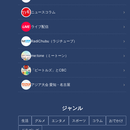
「熱中症」予防で冷やすと
熱中症「病院に行く」「救
良い場所は？…効果的な飲み
急車を呼ぶ」判断基準は？…
ニュースコラム
物＆食べ物も！“屋外”熱中
専門医に学ぶ！“屋内”の
健康カプセル！ゲンキの
健康カプセル！ゲンキの
症対策
「熱中症」対策
時間
時間
「健康カプセル！ゲンキの時
「健康カプセル！ゲンキの時
ライブ配信
間」アーカイブ
間」アーカイブ
2026/07/12 07:10
2026/07/05 07:10
RadiChubu（ラジチューブ）
生活
健康
生活
健康
me:tone（ミートーン）
「ビートルズ」とCBC
アジア大会 愛知・名古屋
2026年6月28日放送 【第712回】
2026年6月21日放送 【第711回】
「転倒」骨折して「寝たき
夏場は「便秘」になりやす
り」も…転倒事故の約5割は
い？…“干からび腸”に注意！
自宅!?「転倒」意外な落と
名医直伝「夏の便秘対策」
健康カプセル！ゲンキの
健康カプセル！ゲンキの
し穴と対策
時間
時間
ジャンル
「健康カプセル！ゲンキの時
「健康カプセル！ゲンキの時
間」アーカイブ
間」アーカイブ
2026/06/28 07:10
2026/06/21 07:10
生活
グルメ
エンタメ
スポーツ
コラム
おでかけ
生活
健康
生活
健康