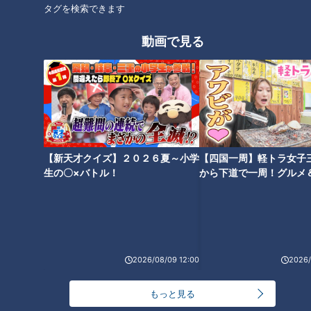
タグを検索できます
直伝！“カビ対策”…梅雨の2
脈」かも…放置すると突然死
大不調「頭痛」「風邪症
も！知っておくべき「不整
健康カプセル！ゲンキの
健康カプセル！ゲンキの
動画で見る
状」原因と対策
脈」原因と対策
時間
時間
「健康カプセル！ゲンキの時
「健康カプセル！ゲンキの時
間」アーカイブ
間」アーカイブ
2026/05/31 07:10
2026/05/24 07:10
生活
健康
生活
健康
【新天才クイズ】２０２６夏～小学
【四国一周】軽トラ女子
生の〇×バトル！
から下道で一周！グルメ
イブ⑳
2026年5月17日放送 【第706回】
2026年5月10日放送 【第705回】
「帯状疱疹（たいじょうほ
「食中毒」おにぎり・お弁
うしん）」若い世代でも…早
当作りの注意点…旬の食材
期治療のカギは72時間！初
に“謎の食中毒”も！今注目
健康カプセル！ゲンキの
健康カプセル！ゲンキの
期症状の見分け方や予防法
すべき食中毒の原因や予防
時間
時間
「健康カプセル！ゲンキの時
「健康カプセル！ゲンキの時
2026/08/09 12:00
2026/
法
間」アーカイブ
間」アーカイブ
2026/05/17 07:10
2026/05/10 07:10
もっと見る
生活
健康
生活
健康