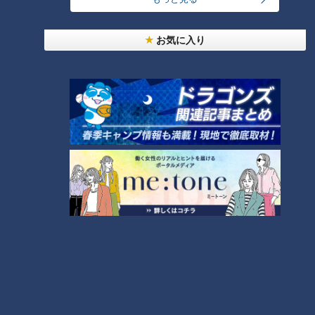
映画『浅田家！』ご本人 カ
2020年12月6日放送 【第435回】
メラマン・浅田政志氏が伝
骨卒中を防げ！健康的な骨
お気に入り
授！「初心者でもうまく撮
の作り方
れるテクニック」とは？
チャント！
健康カプセル！ゲンキの
時間
全力！お助けちゃん
「健康カプセル！ゲンキの時
間」アーカイブ
2020/12/09 07:00
2020/12/06 07:30
生活
チャント！
生活
健康
目指せマイナス10歳若返
2020年11月29日放送 【第434回】
り！「おばあちゃん？」と
白内障
間違われたママが達人のヘ
チャント！
健康カプセル！ゲンキの
アメイクで大変身！
時間
全力！お助けちゃん
「健康カプセル！ゲンキの時
間」アーカイブ
2020/12/02 07:00
2020/11/29 07:30