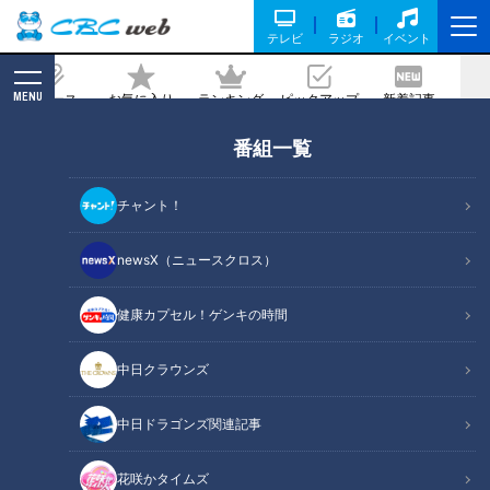
テレビ
ラジオ
イベント
MENU
ニュース
お気に入り
ランキング
ピックアップ
新着記事
CBC MAGAZINE
番組一覧
生活
の記事一覧
チャント！
newsX（ニュースクロス）
健康カプセル！ゲンキの時間
“マンボウ泳ぐ水族館”閉館
コロナ禍で注目“人工
へ 上皇ご夫妻も訪問
芝”「おひさまの下で子ども
中日クラウンズ
を遊ばせたい」
チャント！
チャント！
「チャント！」特集
「チャント！」特集
中日ドラゴンズ関連記事
2021/02/13 15:10
2021/02/08 20:50
花咲かタイムズ
ニュース
生活
ニュース
生活