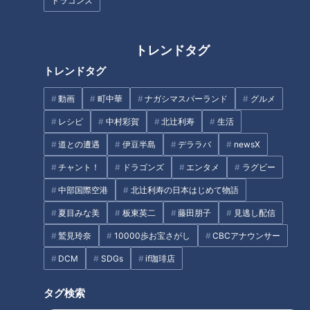
ドラゴンズ
生活
チャント！
生活
健康
トレンドタグ
トレンドタグ
動画
町中華
ナガシマスパーランド
グルメ
穴だらけの壁が大変身！簡
レシピ
中村彩賀
北辻利寿
生活
2021年1月17日放送 【第440回】
単＆格安の壁紙張替えテク
タイプ別！“高血圧”攻略法
道との遭遇
伊豆半島
デララバ
newsX
チャント！
健康カプセル！ゲンキの
時間
チャント！
ドラゴンズ
エンタメ
ラグビー
全力！お助けちゃん
「健康カプセル！ゲンキの時
間」アーカイブ
2021/01/20 19:00
2021/01/17 07:30
中部国際空港
北辻利寿の日本はじめて物語
生活
チャント！
生活
健康
夏目みな美
板東英二
藤田朋子
見逃し配信
鷲見玲奈
10000歩お宝さがし
CBCアナウンサー
DCM
SDGs
if珈琲店
タグ検索