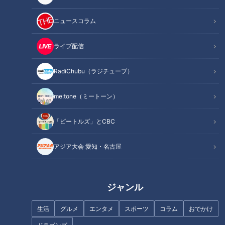
だから「カレーライス」
2021年1月31日放送 【第442回】
は、たまらない！～あなた
柑橘類の知られざる健康パ
ニュースコラム
はカレーライス派？それと
ワー
もライスカレー派？
健康カプセル！ゲンキの
ニュースコラム
ライブ配信
時間
「健康カプセル！ゲンキの時
実はニュースなキーワード
間」アーカイブ
2021/01/31 07:30
2021/01/29 11:10
RadiChubu（ラジチューブ）
生活
健康
生活
石塚元章
me:tone（ミートーン）
「ビートルズ」とCBC
アジア大会 愛知・名古屋
1日5分 コロナ太り解消！姿
2021年1月24日放送 【第441回】
勢改善・代謝向上・体調改
がん検診
善の5つの「スゴレッチ」
ジャンル
チャント！
健康カプセル！ゲンキの
時間
全力！お助けちゃん
「健康カプセル！ゲンキの時
間」アーカイブ
生活
グルメ
エンタメ
スポーツ
コラム
おでかけ
2021/01/27 07:00
2021/01/24 07:30