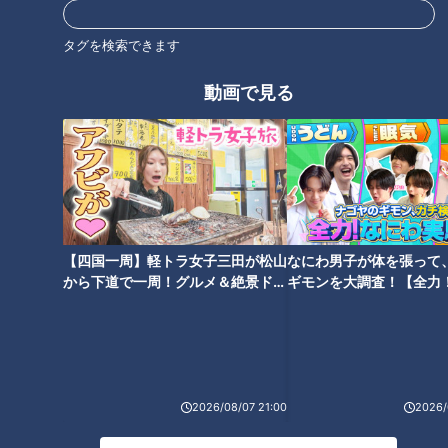
テーマは『冬のお掃除』！
2021年1月10日放送 【第439回】
カビやウイルス対策も！冬
健康鍋
タグを検索できます
にすべき3つのお掃除テク
健康カプセル！ゲンキの
チャント！
時間
動画で見る
「健康カプセル！ゲンキの時
全力！お助けちゃん
間」アーカイブ
2021/01/10 07:30
2021/01/06 07:00
生活
健康
生活
チャント！
【四国一周】軽トラ女子三田が松山
なにわ男子が体を張って
から下道で一周！グルメ＆絶景ドラ
ギモンを大調査！【全力
イブ⑳
験部～ナゴヤのギモン、
～】
2020年12月27日放送 【第438回】
2020年12月20日放送 【第437回】
山梨県に学ぶ！健康長寿の
侮れない！脂肪肝の恐怖
秘訣
健康カプセル！ゲンキの
健康カプセル！ゲンキの
時間
時間
「健康カプセル！ゲンキの時
「健康カプセル！ゲンキの時
2026/08/07 21:00
2026/
間」アーカイブ
間」アーカイブ
2020/12/27 07:30
2020/12/20 07:30