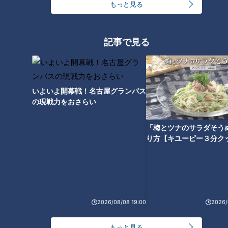
もっと見る
生活
健康
生活
健康
記事で見る
いよいよ開幕戦！名古屋グランパス
「どう片付けたらよいの
2020年12月13日放送 【第436回】
の現戦力をおさらい
か…」部屋が片付かない人必
健康になるお風呂の入り方
見！キレイが保てる整理収
チャント！
健康カプセル！ゲンキの
納のコツ
時間
「梅とツナのサラダそう
全力！お助けちゃん
「健康カプセル！ゲンキの時
間」アーカイブ
り方【キユーピー３分ク
2020/12/16 07:00
2020/12/13 07:30
生活
チャント！
生活
健康
2026/08/08 19:00
2026/
もっと見る