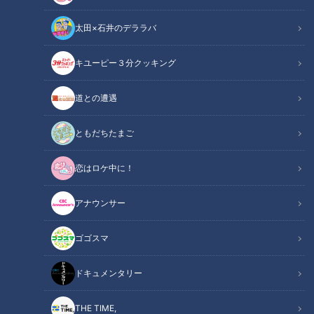
太田×石井のデララバ
キユーピー３分クッキング
道との遭遇
白血病の男性「当時はみじ
2021年2月7日放送 【第443回】
めだと…」凍結保存した精子
寿命を左右する腎臓
ともだちたまご
で授かった我が子 高額な
チャント！
健康カプセル！ゲンキの
費用に保険適用はじまる
時間
「チャント！」特集
「健康カプセル！ゲンキの時
恋はロケ中に！
間」アーカイブ
2021/02/07 13:10
2021/02/07 07:30
アナウンサー
ニュース
生活
生活
健康
ゴゴスマ
ドキュメンタリー
THE TIME,