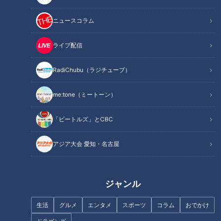
24時間
週間
月間
ニュースコラム
友廣アナの自転車旅｜愛知・蒲郡市へ！三河湾ぐる
っと125kmの自転車旅！【チャント！特集】
ライブ配信
1
RadiChubu（ラジチューブ）
コスプレサミット、ワクワクさん、アジア大会楽
曲…愛知県の話題あれこれ
me:tone（ミートーン）
「ビートルズ」とCBC
【全力！なにわ実験部～ナゴヤのギモン、ガチ検証
～】にんじんプリン
3
アジア大会 愛知・名古屋
【全力！なにわ実験部～ナゴヤのギモン、ガチ検証
～】しらたきで作った豚バラミンチの油そば
4
ジャンル
2
生活
グルメ
エンタメ
スポーツ
コラム
おでかけ
なにわ男子が体を張って、ナゴヤのギモンを大調