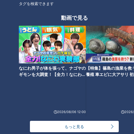
タグを検索できます
雨の三重・四日市市でお宝探し【チャント！特集】
10
動画で見る
もっと見る
CBCニュース
CBC NEWS
なにわ男子が体を張って、ナゴヤの
【特集】篠島の漁業を救
週末は広く晴れ 山間部を中心に急な雨も きょうは
ギモンを大調査！【全力！なにわ実
養殖 車エビに大アサリ 
天気不安定… 所々で雨予想 愛知･名古屋･岐阜･三重
験部～ナゴヤのギモン、ガチ検証
【newsX】
の天気予報（8/7 昼）
2026/08/07 12:33
～】
豊川海軍工廠 空襲から81年 学生含む2500人以上
が犠牲に 豊川市長｢恒久平和に向けて全力を尽く
す｣ 平和祈念式典で誓う
2026/08/07 12:19
2026/08/06 12:00
2026/
アジア大会のボランティアにユニフォーム配布 ｢頑
もっと見る
張らなきゃと実感が湧いた｣ 名古屋･中区の愛知県