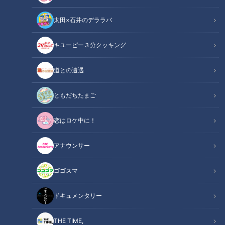
生活
チャント！
太田×石井のデララバ
1
キユーピー３分クッキング
道との遭遇
ともだちたまご
恋はロケ中に！
アナウンサー
ゴゴスマ
ドキュメンタリー
ランキング
RANKING
THE TIME,