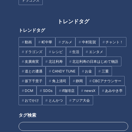
ドラゴンズ
査！【全力！なにわ実験部～ナゴヤのギモン、ガチ
5
検証～】
トレンドタグ
「人を狂わせる魅力がある」道マニア・鹿取茂雄が
惚れ込んだレンガの橋梁とは？未公開の道3選
トレンドタグ
6
動画
町中華
グルメ
中村彩賀
チャント！
美味しさと栄養、ダブルでアップ！とうもろこしの
ドラゴンズ
レシピ
生活
エンタメ
バター醤油炊き込みご飯
友廣南実
北辻利寿
北辻利寿の日本はじめて物語
道との遭遇
CANDY TUNE
お金
三重
【全力！なにわ実験部～ナゴヤのギモン、ガチ検証
坂下千里子
角上清司
静岡
CBCアナウンサー
～】キャロットフレンチロースト
8
DCM
SDGs
if珈琲店
newsX
あみやき亭
おでかけ
とんかつ
アジア大会
【全力！なにわ実験部～ナゴヤのギモン、ガチ検証
～】赤味噌を使ったミルフィーユ味噌トンカツ
9
タグ検索
7
中村彩賀の10000歩お宝さがし｜グルメ＆名所！