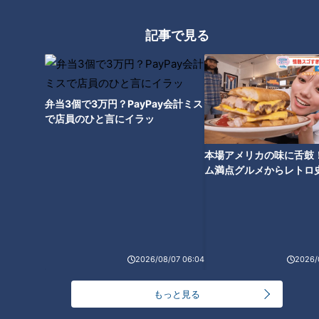
体育館
2026/08/07 12:00
記事で見る
パソコンに18歳未満の女の子の裸が写った画像を所
持か ｢性的好奇心を満たす目的｣ 小学校講師の38歳
男を逮捕 自宅からはAIで生成したとみられる性的
2026/08/07 11:57
画像も
男性を救った携帯ショップ店員の機転 ｢まさか自分
弁当3個で3万円？PayPay会計ミス
が…｣ “ニセ警察詐欺”を間一髪で防ぐ 被害者が語る
で店員のひと言にイラッ
事件の一部始終
2026/08/07 11:53
本場アメリカの味に舌鼓
ム満点グルメからレトロ
もっと見る
で！愛知・東海市の感動
選
2026/08/07 06:04
2026/
●
個人情報の取扱いについてはこちらをご覧ください。
●
特定個人情報等（マイナンバー）の取扱いについてはこちらをご覧くださ
もっと見る
い。
●
本サイトに掲載されている全ての画像、文章、データの無断転用、転載をお