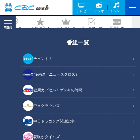
テレビ
ラジオ
イベント
MENU
ニュース
お気に入り
ランキング
ピックアップ
新着記事
CBC MAGAZINE
番組一覧
日泰寺
の記事一覧
チャント！
newsX（ニュースクロス）
健康カプセル！ゲンキの時間
2025年2月3日放送
鉄道の忘れ物市で“激安お
中日クラウンズ
宝”ゲット！？人情あふれる
大盛況イベント「覚王山日
チャント！
泰寺の縁日」へ潜入レポー
中日ドラゴンズ関連記事
「チャント！」特集
ト
2025/02/20 06:03
花咲かタイムズ