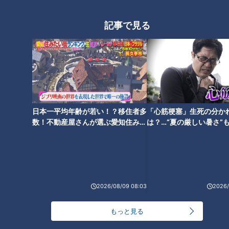
生活
me:tone
生活
me:tone
記事で見る
若い世代が増えている？
マッチングアプリ？結婚相
「最後の選択肢」ではなく
談所？2025年の婚活、私に
なった結婚相談所 2025年
合う選び方
me:tone
me:tone
日本一平均年齢が若い！？移住者多
「心筋梗塞」生死の分か
の婚活事情とは
ライフ
ライフ
数！不動産屋さんが選ぶ愛知住みた
は？…“夏の厳しい暑さ”
い街ランキング1位は？
に！発症前のキケンなサ
2026/01/01 11:55
2025/12/24 11:55
法
生活
me:tone
生活
me:tone
2026/08/09 08:03
2026/
1
もっと見る