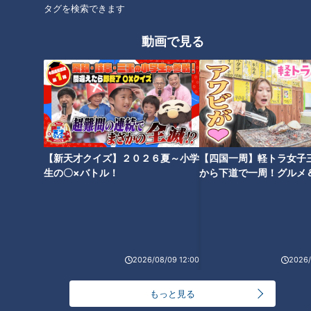
タグを検索できます
会う前のLINEがご縁を左右
婚活プロフィールの正解は
する？婚活のプロに聞く、
「盛らないこと」 プロが
動画で見る
距離が縮まるメッセージの
教える婚活で差がつくプロ
me:tone
me:tone
コツ
フィールの作り方
ライフ
ライフ
2026/02/28 11:55
2026/02/18 11:55
生活
me:tone
生活
me:tone
【新天才クイズ】２０２６夏～小学
【四国一周】軽トラ女子
生の〇×バトル！
から下道で一周！グルメ
イブ⑳
「男性がリード」「派手な
女性が年収を公開すると成
結婚式」はもう昔？婚活の
婚率は“約2倍”？結婚相談所
プロが語る今の“名古屋の恋
で起きている“年収開示”の
me:tone
me:tone
2026/08/09 12:00
2026/
愛・婚活事情”のリアル
リアル
ライフ
ライフ
2026/01/24 11:55
2026/01/17 11:55
もっと見る