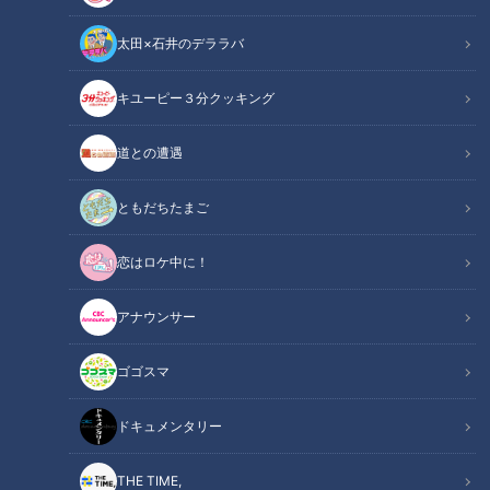
生活
me:tone
生活
me:tone
太田×石井のデララバ
キユーピー３分クッキング
道との遭遇
「好き」だけじゃ決められ
条件よりも“心地よさ”。婚
ともだちたまご
ない！年の差婚で直面す
活市場で「年の差」が縮ま
る“現実”と、幸せを掴むた
っている意外な背景とは？
me:tone
me:tone
恋はロケ中に！
めの「女の覚悟」
ライフ
ライフ
2026/06/06 11:55
2026/05/30 11:55
アナウンサー
生活
me:tone
生活
me:tone
ゴゴスマ
ドキュメンタリー
THE TIME,