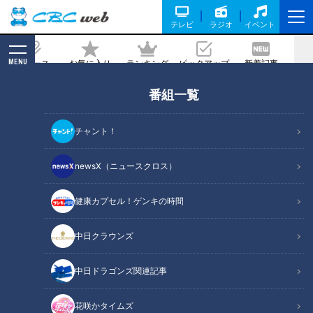
テレビ
ラジオ
イベント
MENU
ニュース
お気に入り
ランキング
ピックアップ
新着記事
CBC MAGAZINE
番組一覧
婚活
の記事一覧
チャント！
newsX（ニュースクロス）
健康カプセル！ゲンキの時間
「会話が続かない…」「緊張
して話せない」婚活のプロ
『遠距離婚活』の方が早く
中日クラウンズ
が教える人見知り女性でも
決まる？婚活の専門家に聞
好印象を残すコツとは？
いた“最短1か月”で成婚する
me:tone
me:tone
中日ドラゴンズ関連記事
意外な理由とは
ライフ
ライフ
2026/07/22 11:55
2026/07/18 11:55
花咲かタイムズ