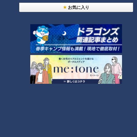
お気に入り
ランキング
RANKING
24時間
週間
月間
NEW
「心筋梗塞」生死の分かれ道は？…“夏の厳しい暑
1
さ”もきっかけに！発症前のキケンなサインと対処
法