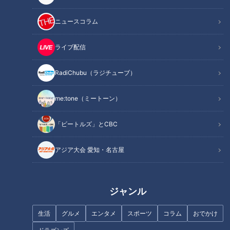
距離を縮めるコツは“味
「部屋の匂い」で印象が決
ニュースコラム
噌”にあり？婚活のプロに聞
まる？初めての「おうちデ
くおうちデートで距離が縮
ート」で女性が見ているこ
me:tone
me:tone
ライブ配信
まる5つのポイント
と〜男性が注意すべき「女
ライフ
ライフ
性が気になるポイント」と
2026/04/29 11:55
2026/04/11 11:55
は
RadiChubu（ラジチューブ）
生活
me:tone
生活
me:tone
me:tone（ミートーン）
「ビートルズ」とCBC
アジア大会 愛知・名古屋
初デートで映画館はNG？婚
「〇〇好きですか？」は危
活アドバイザーが語る“次に
険！？婚活で男性が「圧」
つながらないデート場所”3
を感じる質問とは 婚活ア
ジャンル
me:tone
me:tone
選
ドバイザーが教えるNG会話
ライフ
ライフ
生活
グルメ
エンタメ
スポーツ
コラム
おでかけ
2026/04/01 11:55
2026/03/25 11:55