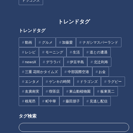
ドラゴンズ
生活
me:tone
生活
me:tone
トレンドタグ
トレンドタグ
動画
グルメ
加藤愛
ナガシマスパーランド
最初のデートから真剣交際
レシピ
モーニング
生活
道との遭遇
永遠のテーマ「奢る・奢ら
まで！婚活のプロに聞いた
れる問題」の正解は？デー
newsX
デララバ
伊豆半島
北辻利寿
「失敗しないリアルデー
トのお金が映す“本当の相
me:tone
me:tone
ト」5つのポイント
性”
三重 花咲かタイムズ
中部国際空港
お金
ライフ
ライフ
2026/03/14 11:55
2026/03/07 11:55
エンタメ
ゲンキの時間
ドラゴンズ
ラグビー
友廣南実
喫茶店
東山動植物園
板東英二
生活
me:tone
生活
me:tone
根尾昂
町中華
藤田朋子
見逃し配信
タグ検索