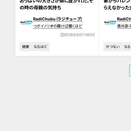
おっぱいの大きさが娘に抜かれた。そ
妻からバレン
の時の母親の気持ち
らえなかった
RadiChubu（ラジチューブ）
Radi
つボイノリオの聞けば聞くほど
酒井直
2026/03/07 06:03
健康
なるほど
せつない
なる