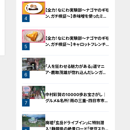
【全力！なにわ実験部～ナゴヤのギモ
ン、ガチ検証～】赤味噌を使ったミル
4
フィーユ味噌トンカツ
4
【全力！なにわ実験部～ナゴヤのギモ
ン、ガチ検証～】キャロットフレンチ
5
ロースト
「人を狂わせる魅力がある」道マニ
ア・鹿取茂雄が惚れ込んだレンガの
6
橋梁とは？未公開の道3選
中村彩賀の10000歩お宝さがし｜
グルメ＆名所！雨の三重・四日市市で
7
お宝探し【チャント！特集】
廃墟「玄岳ドライブイン」に特別潜
入！静岡県の絶景ロード「伊豆スカイ