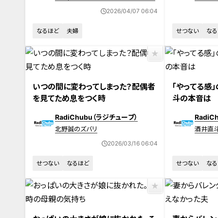
晋太郎のどうぞご自由に
2026/04/07 06:04
なるほど
夫婦
せつない
なる
いつの間に変わってしまった？配偶者
「やってる感
を見てため息をつく時
斗の本音は
RadiChubu（ラジチューブ）
Radi
北野誠のズバリ
酒井直
2026/03/16 06:04
せつない
なるほど
せつない
なる