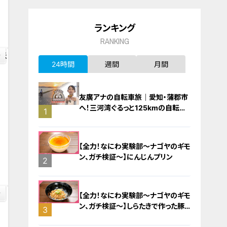
4
ランキング
RANKING
24時間
週間
月間
友廣アナの自転車旅｜愛知・蒲郡市
へ！三河湾ぐるっと125kmの自転車
1
旅！【チャント！特集】
【全力！なにわ実験部～ナゴヤのギモ
4
ン、ガチ検証～】にんじんプリン
2
【全力！なにわ実験部～ナゴヤのギモ
ン、ガチ検証～】しらたきで作った豚
3
バラミンチの油そば