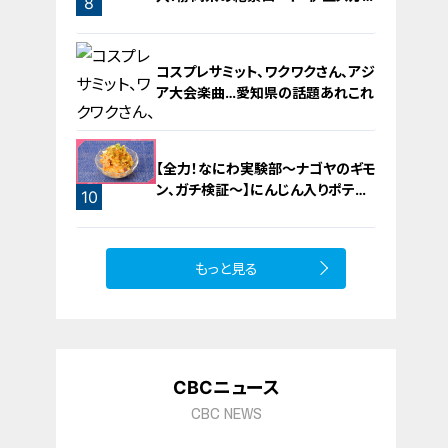
8
ライン」の歴史と魅力に迫る
コスプレサミット、ワクワクさん、アジ
ア大会楽曲…愛知県の話題あれこれ
【全力！なにわ実験部～ナゴヤのギモ
ン、ガチ検証～】にんじん入りポテト
10
サラダ
9
もっと見る
CBCニュース
CBC NEWS