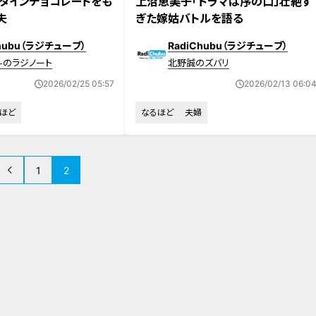
タインチョコレートをも
上沼恵美子「ドラマは序の口」壮絶す
夫
ぎた嫁姑バトルを語る
Chubu（ラジチューブ）
RadiChubu（ラジチューブ）
斗のラジノート
北野誠のズバリ
2026/02/25 05:57
2026/02/13 06:0
ほど
なるほど
夫婦
1
2