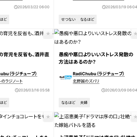
2026/03/22 06:00
2026/03/19 06:0
ほど
せつない
なるほど
」の育児を反省も、酒井直
愚痴や悪口よりいいストレス発散の
方法はあるのか？
Chubu（ラジチューブ）
RadiChubu（ラジチューブ）
斗のラジノート
北野誠のズバリ
2026/03/16 05:58
2026/03/09 06:0
ほど
なるほど
夫婦