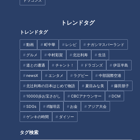
ドラゴンズ
グルメ”！日本生まれの「食
誕生させた老舗ホテルの真
品サンプル」にかけた夢
心
ニュースコラム
ニュースコラム
東西南北論説風
東西南北論説風
トレンドタグ
2021/08/10 11:30
2021/08/03 11:05
トレンドタグ
北辻利寿
コラム
北辻利寿
コラム
動画
町中華
レシピ
ナガシマスパーランド
グルメ
中村彩賀
北辻利寿
生活
道との遭遇
チャント！
ドラゴンズ
伊豆半島
newsX
エンタメ
ラグビー
中部国際空港
北辻利寿の日本はじめて物語
夏目みな美
藤田朋子
日本で生まれた「ビーチサ
10000歩お宝さがし
CBCアナウンサー
DCM
ンダル」～ハワイで爆発的
「胃カメラ」を発明した日
人気を得たゴム草履の秘話
SDGs
if珈琲店
お金
アジア大会
本の技術を誇りたい！世界
の人々の命を救う開発の歩
ニュースコラム
ニュースコラム
ゲンキの時間
ダイソー
み
東西南北論説風
東西南北論説風
2021/07/27 11:35
2021/07/20 10:45
タグ検索