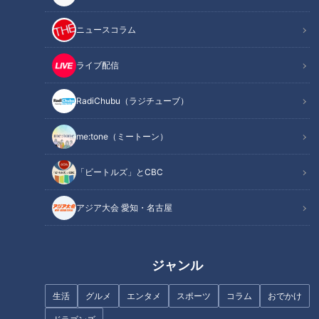
ニュースコラム
体温計はじめて物語～健康
と命を守りたい！国産の
ピアノはじめて物語～静岡
ライブ配信
「体温計」作りにかけた町
県浜松市を舞台に繰り広げ
工場の熱き心意気
られた職人たちの開発秘話
ニュースコラム
ニュースコラム
RadiChubu（ラジチューブ）
東西南北論説風
東西南北論説風
2022/03/22 10:45
2022/03/15 10:45
me:tone（ミートーン）
北辻利寿
コラム
北辻利寿
コラム
「ビートルズ」とCBC
アジア大会 愛知・名古屋
ジャンル
人気商品「使い捨てカイ
日本での「つけまつげ」誕
ロ」を発明したニッポン企
生活
グルメ
エンタメ
スポーツ
コラム
おでかけ
生秘話～浅草の花街から歩
業の発想力と開発魂
み出したアイメイクの歴史