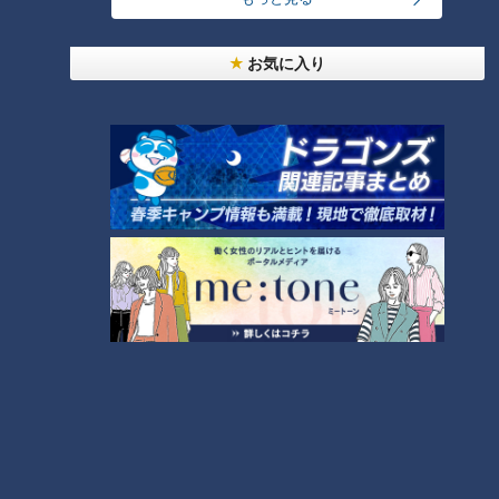
予報」その日本での歩み
に元気が贈られた夜
は“交番”から始まった！
ニュースコラム
ニュースコラム
東西南北論説風
東西南北論説風
お気に入り
2022/01/13 10:45
2022/01/11 10:45
エンタメ
コラム
北辻利寿
コラム
「ポテトチップス」はじめ
「エレベーター」は日本で
て物語～米NY生まれのスナ
飛躍的に成長した！初登場
ック菓子が日本で人気獲得
の歴史と開発競争の今
ニュースコラム
ニュースコラム
東西南北論説風
東西南北論説風
2021/12/21 10:45
2021/12/14 10:45
北辻利寿
コラム
北辻利寿
コラム