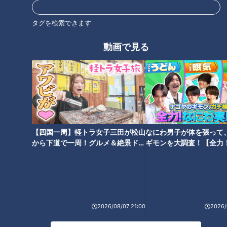
タグを検索できます
動画で見る
英国船が江戸時代に運んで
きた「ストーブ」は、ニッ
ポンで大いなる進化を遂げ
た
みんな大好き「あんぱん」
誕生秘話～和洋折衷で焼き
【四国一周】軽トラ女子三田が松山
なにわ男子が体を張って
上がったニッポンの味と心
ニュースコラム
ニュースコラム
から下道で一周！グルメ＆絶景ドラ
ギモンを大調査！【全力
東西南北論説風
東西南北論説風
イブ⑳
験部～ナゴヤのギモン、
～】
2022/02/01 10:45
2022/01/25 10:45
北辻利寿
コラム
北辻利寿
コラム
2026/08/07 21:00
2026/