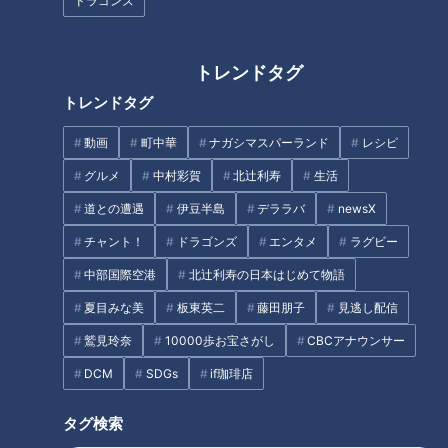
ニュースコラム
ニュースコラム
ドラゴンズ
東西南北論説風
東西南北論説風
2022/03/08 10:45
2022/02/22 10:45
トレンドタグ
北辻利寿
コラム
北辻利寿
コラム
トレンドタグ
動画
町中華
ナガシマスパーランド
レシピ
グルメ
中村彩賀
北辻利寿
生活
道との遭遇
伊豆半島
デララバ
newsX
チャント！
ドラゴンズ
エンタメ
ラグビー
中部国際空港
北辻利寿の日本はじめて物語
その数４５０種類以上！日
日本製の「鉛筆」はこうし
本製「キットカット」魅力
夏目みな美
板東英二
藤田朋子
見逃し配信
て誕生した！開発にかけた
たっぷりの誕生と歩み
１０年の歳月と熱き思い
鷲見玲奈
10000歩お宝さがし
CBCアナウンサー
ニュースコラム
ニュースコラム
東西南北論説風
東西南北論説風
DCM
SDGs
if珈琲店
2022/02/14 10:45
2022/02/08 10:45
タグ検索
北辻利寿
コラム
北辻利寿
コラム