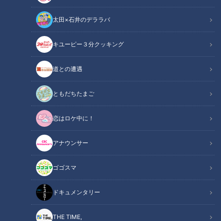
中日ドラゴンズ
コラム
北辻利寿
コラム
太田×石井のデララバ
キユーピー３分クッキング
道との遭遇
立浪竜の初陣を東京ドーム
さあ初陣！立浪ドラゴンズ
ともだちたまご
で目撃！長嶋茂雄さんとの
の戦闘態勢を検証～それで
因縁そして今季への希望
も足りない“課題”とは？
中日ドラゴンズ
中日ドラゴンズ
恋はロケ中に！
ドラ検1級コラム
ドラ検1級コラム
2022/03/29 10:00
2022/03/24 10:30
アナウンサー
中日ドラゴンズ
コラム
中日ドラゴンズ
コラム
ゴゴスマ
ドキュメンタリー
THE TIME,