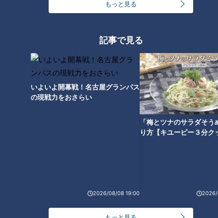
もっと見る
米国バイデン政権2年目の正
記事で見る
念場～「バイデンのオセロ
自動販売機はじめて物語～
ゲーム」評価は？
コーラとコーヒーが日本で
の歴史を開拓した！
ニュースコラム
ニュースコラム
東西南北論説風
東西南北論説風
いよいよ開幕戦！名古屋グランパス
2022/01/19 10:45
2022/01/18 10:45
の現戦力をおさらい
北辻利寿
コラム
北辻利寿
コラム
「梅とツナのサラダそう
り方【キユーピー３分ク
2026/08/08 19:00
2026/
サザン桑田佳祐が全国ツア
暮らしに欠かせない「天気
ーを完走！コロナ禍の列島
もっと見る