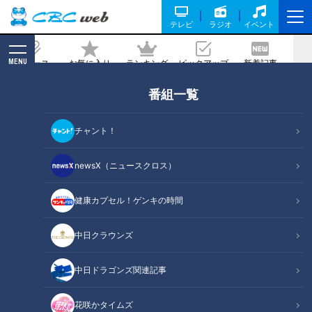
テレビ
ラジオ
イベント
MENU
ニュース
お気に入り
ランキング
ピックアップ
新着記事
CBC MAGAZINE
番組一覧
コラム
の記事一覧
チャント！
newsX（ニュースクロス）
健康カプセル！ゲンキの時間
その采配にワクワクが止ま
らない！立浪ドラゴンズ開
「カニカマ」誕生秘話～実
中日クラウンズ
幕９試合から見えた魅力と
はまったく別の食品の“失敗
は？
作”から生まれた驚きの珍味
中日ドラゴンズ
ニュースコラム
中日ドラゴンズ関連記事
ドラ検1級コラム
東西南北論説風
2022/04/05 10:00
2022/03/29 10:45
花咲かタイムズ