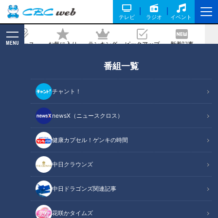
テレビ
ラジオ
イベント
MENU
ニュース
お気に入り
ランキング
ピックアップ
新着記事
CBC MAGAZINE
番組一覧
グルメ
の記事一覧
チャント！
newsX（ニュースクロス）
健康カプセル！ゲンキの時間
【おうちでグルメ】行列の
【人気グルメ対決】「焼
できる東海地方の餃子専門
肉」vs「すき焼き」名古屋
中日クラウンズ
店『岐州』店主が直伝！お
で味わえるお値打ち“肉食べ
チャント！
チャント！
うちで簡単ジューシー餃子
放題“を人気プロレスラ
○○愛してまーす！！
○○愛してまーす！！
中日ドラゴンズ関連記事
ー“棚橋弘至”がジャッジ！
2019/12/06 19:00
2019/11/29 15:49
花咲かタイムズ
グルメ
チャント！
グルメ
おでかけ