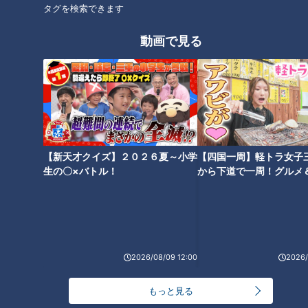
タグを検索できます
の味覚にも出会った！ ひ
新“肉グルメ”を紹介！
と足お先に紅葉の名所へ。
チャント！
チャント！
動画で見る
人気プロレスラー棚橋弘至
○○愛してまーす！！
姉さん！いいとこ見つけまし
が行く『岐阜県中津川市付
た
2019/09/20 19:00
2019/09/16 19:00
知町』の旅
グルメ
おでかけ
グルメ
おでかけ
【新天才クイズ】２０２６夏～小学
【四国一周】軽トラ女子
生の〇×バトル！
から下道で一周！グルメ
イブ⑳
お酢どころのドリンクにお
大久保佳代子が名古屋・伏
寿司、激アツ温泉も堪能？
見＆丸の内エリアの新オー
人気プロレスラー棚橋弘至
プン店であの人と再会！
チャント！
チャント！
が行く『愛知県東海市』の
○○愛してまーす！！
姉さん！いいとこ見つけまし
2026/08/09 12:00
2026/
旅
た
2019/09/13 19:00
2019/09/09 19:00
もっと見る
グルメ
おでかけ
グルメ
おでかけ