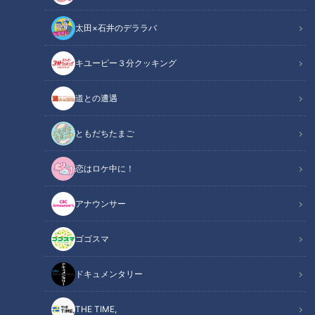
太田×石井のデララバ
キユーピー３分クッキング
道との遭遇
【東海地方のおすすめスポ
【東海地方のおすすめスポ
ット】ベトナム・ナイトマ
ット】食べ放題・飲み放題
ともだちたまご
ーケットに中国・四川！辛
で1ヶ月9800円！？話題の
チャント！
チャント！
さ・ウマさ・映えの“異国
『定額サービス』グルメ対
○○愛してまーす！！
○○愛してまーす！！
恋はロケ中に！
鍋”対決を人気プロレスラー
決を人気プロレスラー棚橋
2019/11/15 19:00
2019/11/08 19:00
棚橋弘至がジャッジ！
弘至がジャッジ！
アナウンサー
グルメ
おでかけ
グルメ
おでかけ
ゴゴスマ
ドキュメンタリー
THE TIME,