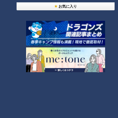
旅 人気プロレスラー棚橋
喫！名フォロー・名台詞も
お気に入り
弘至が行く『長野県木曽
飛び出した『名古屋市港
チャント！
チャント！
町』の旅
区』の旅
○○愛してまーす！！
○○愛してまーす！！
2019/08/30 19:00
2019/08/23 19:00
グルメ
おでかけ
グルメ
おでかけ
恐竜スポットで予想外の撃
自称 “100年に1人の忍者” が
沈！ 絶品スイーツでは涙し
巡る 忍者の街 『三重県伊賀
た人気プロレスラー棚橋弘
市』の旅
チャント！
チャント！
至が行く『名古屋市緑区』
○○愛してまーす！！
○○愛してまーす！！
の旅
2019/08/16 19:00
2019/08/09 19:00
グルメ
おでかけ
グルメ
おでかけ