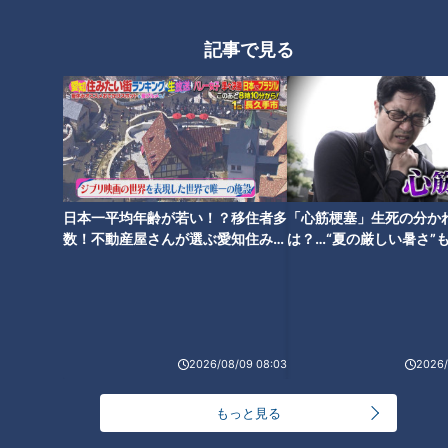
記事で見る
どちらが本業？ ○○に併設
いとうあさこが大須商店街
されたレストランに、カフ
をぶらり！海外グルメツア
ェ。 人気プロレスラー棚橋
ー
チャント！
チャント！
弘至が行く『愛知県東海
○○愛してまーす！！
姉さん！いいとこ見つけまし
日本一平均年齢が若い！？移住者多
「心筋梗塞」生死の分か
市』の旅
た
2019/09/06 19:00
2019/09/02 19:00
数！不動産屋さんが選ぶ愛知住みた
は？…“夏の厳しい暑さ”
い街ランキング1位は？
に！発症前のキケンなサ
グルメ
おでかけ
グルメ
おでかけ
法
2026/08/09 08:03
2026/
もっと見る
笑いに包まれた木曽路の
名古屋のベイエリアを満