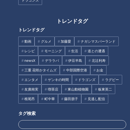
ドラゴンズ
トレンドタグ
トレンドタグ
動画
グルメ
加藤愛
ナガシマスパーランド
“巨大まねき猫”だけじゃな
新発見！光浦靖子が名古
かった！ 大きさがインス
屋・栄の裏通りにある個性
レシピ
モーニング
生活
道との遭遇
タ映えの○○○！ 人気プロ
豊かな専門店を満喫！
チャント！
チャント！
newsX
デララバ
伊豆半島
北辻利寿
レスラー棚橋弘至が行く 陶
○○愛してまーす！！
姉さん！いいとこ見つけまし
器の街『愛知県常滑市』の
た
三重 花咲かタイムズ
中部国際空港
お金
2019/09/27 19:00
2019/09/23 19:00
旅
エンタメ
ゲンキの時間
ドラゴンズ
ラグビー
グルメ
おでかけ
グルメ
おでかけ
友廣南実
喫茶店
東山動植物園
板東英二
根尾昂
町中華
藤田朋子
見逃し配信
タグ検索
“賞味期限4時間”という驚き
光浦靖子が名駅エリアの最