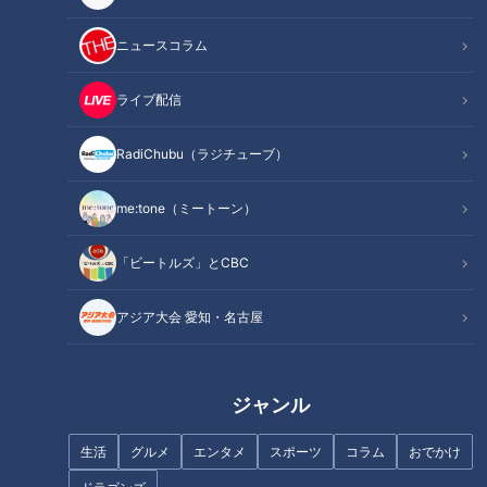
【東海地方のおすすめスポ
台湾で買った“マズイ漢方
ット】糖質55％オフ・カロ
茶”を飲む方法を教えて！
ニュースコラム
リー1/4の糖質オフ麺に、糖
チャント！
チャント！
質80％オフのガトーショコ
○○愛してまーす！！
全力！お助けちゃん
ライブ配信
ラ！？“低糖質グルメ”対決
2019/11/01 19:00
2019/10/16 19:00
を人気プロレスラー棚橋弘
至がジャッジ！
RadiChubu（ラジチューブ）
グルメ
おでかけ
グルメ
生活
me:tone（ミートーン）
「ビートルズ」とCBC
アジア大会 愛知・名古屋
入園無料！ リニューアルで
名古屋に今年オープンした
来場者も2倍以上に！ 『ぎ
焼肉店対決！ 肉好き人気プ
ふ清流里山公園』を巡る旅
ロレスラー棚橋弘至が勝手
チャント！
チャント！
にジャッジ！
ジャンル
○○愛してまーす！！
○○愛してまーす！！
2019/10/11 19:00
2019/10/04 19:00
生活
グルメ
エンタメ
スポーツ
コラム
おでかけ
スポーツ
グルメ
グルメ
おでかけ