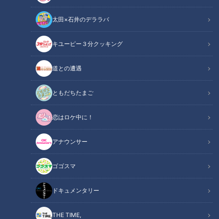
太田×石井のデララバ
何が違うの？賢く使い分け
たい「保険」と「共済」
キユーピー３分クッキング
「それは言えません…」半年
日記に電話直撃！きゅいら
ーの当たり日と地雷日
道との遭遇
RadiChubu（ラジチュー
RadiChubu（ラジチュー
ブ）
ブ）
しろくじちゃんとアホロート
北野誠のズバリ
ルが明け方に／寝る前に／昼
ともだちたまご
2026/02/18 06:06
2026/02/18 06:04
下がりに／日曜日にほめるラ
ジオ
なるほど
ラジオ
なるほど
マネー
恋はロケ中に！
アナウンサー
3日で1万個。五輪選手村の
ゴゴスマ
コンドームが底をついた理
靴下を束にするプラスチッ
由
クのT字型のアレ、ダイナミ
ドキュメンタリー
ックな外し方が話題！
RadiChubu（ラジチュー
RadiChubu（ラジチュー
ブ）
ブ）
つボイノリオの聞けば聞くほ
つボイノリオの聞けば聞くほ
ど
ど
THE TIME,