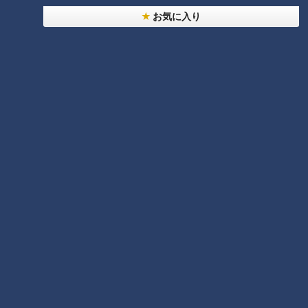
CBCラジオ #プラス！
ドラ魂キング
お気に入り
2026/02/16 06:00
2026/02/16 05:59
おでかけ
なるほど
ドラゴンズ
名古屋
台湾への再婚旅行に、妻の
娘がついてくる理由
「なまはげ」も衰退？地域
行事に立ちはだかるコンプ
ライアンスの壁。
RadiChubu（ラジチュー
RadiChubu（ラジチュー
ブ）
ブ）
北野誠のズバリ
つボイノリオの聞けば聞くほ
ど
2026/02/15 06:04
2026/02/15 06:03
せつない
なるほど
面白
なるほど
年間20兆円の損失？英で肥
満症薬が広がる理由