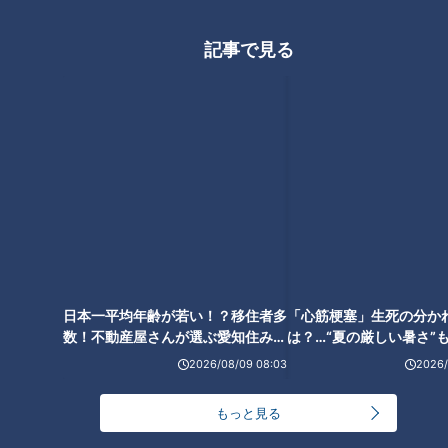
記事で見る
沢尻エリカ、こどもの頃の
夢を明かす
冬季五輪から大脱線！出っ
歯にボイン…『ゲームセンタ
ーあらし』必殺技トーク
RadiChubu（ラジチュー
RadiChubu（ラジチュー
ブ）
ブ）
つボイノリオの聞けば聞くほ
CBCラジオ #プラス！
ど
日本一平均年齢が若い！？移住者多
「心筋梗塞」生死の分か
2026/02/16 06:03
2026/02/16 06:01
数！不動産屋さんが選ぶ愛知住みた
は？…“夏の厳しい暑さ”
なるほど
漫画
名古屋
舞台
い街ランキング1位は？
に！発症前のキケンなサ
法
新たな旅行先として注目。
2026/08/09 08:03
2026/
「避粉地」って何？
中日OB・英智が解説。ホー
ムランウイングで野球はこ
もっと見る
う変わる
RadiChubu（ラジチュー
RadiChubu（ラジチュー
ブ）
ブ）