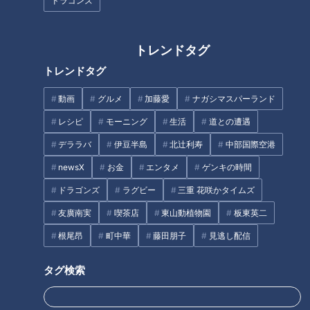
ドラゴンズ
久保佳代子の意外な助言
た」と伝わる理由
RadiChubu（ラジチュー
RadiChubu（ラジチュー
ブ）
ブ）
真誠presents 大久保佳代
伝令！武将が現世でラジオを
子・森本晋太郎のどうぞご自
始めたようです！
トレンドタグ
2026/02/17 06:04
2026/02/17 06:02
由に
トレンドタグ
なるほど
びっくり
なるほど
歴史
動画
グルメ
加藤愛
ナガシマスパーランド
レシピ
モーニング
生活
道との遭遇
退職代行業者の社長逮捕、
デララバ
伊豆半島
北辻利寿
中部国際空港
利用者から不安の声も
おやつカンパニー×さかなク
newsX
お金
エンタメ
ゲンキの時間
ン、注目のコラボ！サメの
ドラゴンズ
ラグビー
三重 花咲かタイムズ
スナックに期待大
RadiChubu（ラジチュー
RadiChubu（ラジチュー
ブ）
ブ）
北野誠のズバリ
友廣南実
喫茶店
東山動植物園
石塚元章 ニュースマン！！
板東英二
2026/02/17 06:01
2026/02/17 06:00
根尾昂
町中華
藤田朋子
見逃し配信
なるほど
法律
なるほど
ご当地
タグ検索