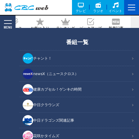
テレビ
ラジオ
イベント
MENU
ニュース
お気に入り
ランキング
ピックアップ
新着記事
CBC MAGAZINE
番組一覧
なるほど
の記事一覧
チャント！
newsX（ニュースクロス）
中日OB・川上憲伸、高校野
コインパーキングに7年近く
健康カプセル！ゲンキの時間
球7イニング制導入について
車を放置。業務妨害で男性
考える
を逮捕
RadiChubu（ラジチュー
RadiChubu（ラジチュー
中日クラウンズ
ブ）
ブ）
若狭敬一のスポ音
戸井康成の木曜スクラッパー
2026/02/19 05:57
2026/02/19 05:56
中日ドラゴンズ関連記事
野球
なるほど
事件
なるほど
花咲かタイムズ