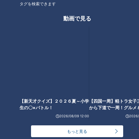
タグを検索できます
「行けたら行く」って結局
行くの？行かないの？
百年構想リーグ特別大会初
動画で見る
戦に勝利！名古屋グランパ
スの戦いぶりを振り返る
RadiChubu（ラジチュー
RadiChubu（ラジチュー
ブ）
ブ）
城所あゆねのグランパスタイ
北野誠のズバリ
ム
2026/02/17 05:59
2026/02/17 05:58
なるほど
サッカー
なるほど
ややこしい
【新天才クイズ】２０２６夏～小学
【四国一周】軽トラ女子
生の〇×バトル！
から下道で一周！グルメ
イブ⑳
視覚に頼らず点を競う！静
寂の格闘技「ゴールボー
「パルコの渡り廊下で会え
ル」
ます」ＣＢＣ松本道弥アナ
が告白したこどもっぽい素
RadiChubu（ラジチュー
RadiChubu（ラジチュー
顔
ブ）
ブ）
2026/08/09 12:00
2026/
アナののびしろ
ドラ魂キング
2026/02/16 06:06
2026/02/16 06:05
もっと見る
アナ出演
なるほど
なるほど
スポーツ