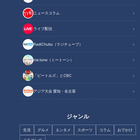
2026/02/18 06:03
2026/02/18 06:02
なるほど
ラジチューブ
オリンピック
オトナ
ニュースコラム
ライブ配信
RadiChubu（ラジチューブ）
300万ページの衝撃「エプ
大谷翔平選手の言葉を胸
スタイン文書」公開で波紋
に！中日・石川昂弥選手が
me:tone（ミートーン）
拡大
レギュラー奪取宣言
RadiChubu（ラジチュー
RadiChubu（ラジチュー
ブ）
ブ）
CBCラジオ #プラス！
あんななのなななっ！
「ビートルズ」とCBC
2026/02/18 06:00
2026/02/17 06:05
アジア大会 愛知・名古屋
なるほど
社会問題
ドラゴンズ
野球
ジャンル
生活
グルメ
エンタメ
スポーツ
コラム
おでかけ
「母親失格でしょうか？」
三大悪人のひとり・宇喜多
男の子育児に悩む妊婦に大
直家が「謀略に長けてい