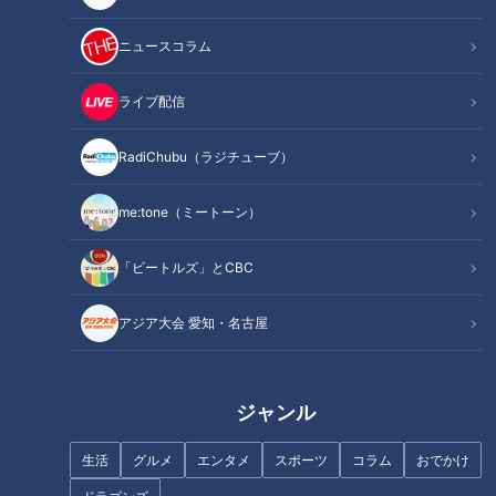
ニュースコラム
ライブ配信
RadiChubu（ラジチューブ）
me:tone（ミートーン）
ランキング
「ビートルズ」とCBC
RANKING
アジア大会 愛知・名古屋
24時間
週間
月間
友廣アナの自転車旅｜愛知・蒲郡市へ！三河湾ぐる
ジャンル
っと125kmの自転車旅！【チャント！特集】
1
生活
グルメ
エンタメ
スポーツ
コラム
おでかけ