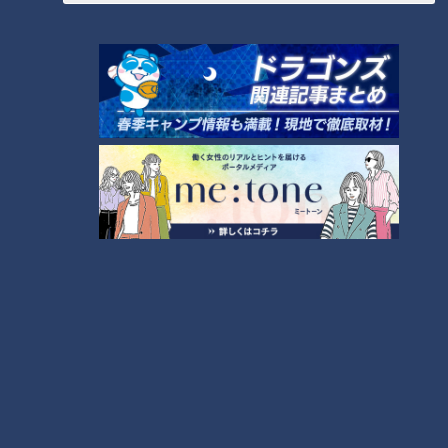
懲役3年を求刑 ｢遺棄時に近くに居続けたこと自体
が重要な寄与｣ 女は｢黙秘します｣弁護側は無罪主張
2026/08/07 20:10
もっと見る
●
個人情報の取扱いについてはこちらをご覧ください。
●
特定個人情報等（マイナンバー）の取扱いについてはこちらをご覧くださ
い。
●
本サイトに掲載されている全ての画像、文章、データの無断転用、転載をお
断りします。詳しくはこちら。
●
Cookieポリシーについてはこちらをご覧ください。
JASRAC許諾番号 9010248012Y45038 / © 2000 CHUBU-NIPPON BROADCASTING
CO.,LTD. © 2014 CBC TELEVISION CO.,LTD. © 2011 CBC RADIO CO.,LTD.