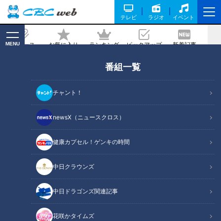
テレビ
ラジオ
イベント
MENU
ニュース
お気に入り
ランキング
ピックアップ
新着記事
CBC MAGAZINE
番組一覧
チャント！
newsX（ニュースクロス）
特別番組
健康カプセル！ゲンキの時間
水谷千重子の爆笑珍道中～志摩スペイン
中日クラウンズ
村でバカ言ってるSP～
の記事一覧
中日ドラゴンズ関連記事
カテゴリーを絞り込む
花咲かタイムズ