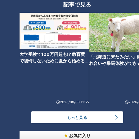
CBCニュース
記事で見る
CBC NEWS
10
「おじいちゃん、おばあちゃんに会ってお手伝いし
ます」 お盆の帰省ラッシュが本格化 東海道新幹線
下りがピーク 名古屋駅も家族連れらで朝から混雑
2026/08/08 13:24
バレー界の“二刀流” きっかけは10年前の熊本地震
大学受験で100万円超も!? 教育費
「北海道に来たみたい」
｢当たり前じゃなかった｣ オフシーズンゼロの過酷
で後悔しないために夏から始めるお
れ合いや乗馬体験ができ
スケジュール 異例の道を進むワケ【アジア大会 愛
金の準備術とは
2026/08/08 13:00
ススメ！不動産屋さんが
知･名古屋2026】
とは
医療費10割自己負担も… 期限切れでも使えた従来
の健康保険証はついに終了 8月以降起こりうるマイ
ナ保険証の“落とし穴” 注意すべき2つの有効期限
2026/08/08 08:00
2026/08/08 11:55
2026/
【速報】クマに襲われ男性がケガ ランニング中…人
身被害は東海地方で今シーズン初めて 岐阜県高山
もっと見る
市
2026/08/07 21:20
お気に入り
山中に女性2人の遺体を遺棄した罪 検察は36歳女に