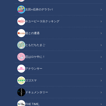
太田×石井のデララバ
キユーピー３分クッキング
道との遭遇
2023年3月18日放送
誰でも簡単に本場の味！志
摩スペイン村シェフ直伝
ともだちたまご
ミックスパエリャの作り方
特別番組
水谷千重子の爆笑珍道中～志
恋はロケ中に！
摩スペイン村でバカ言ってる
2023/03/18 17:00
SP～
アナウンサー
グルメ
おでかけ
ゴゴスマ
1
ドキュメンタリー
THE TIME,