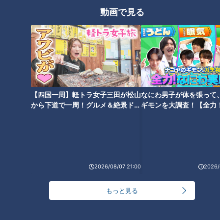
コスプレサミット、ワクワクさん、アジア大会楽
動画で見る
曲…愛知県の話題あれこれ
本場アメリカの味に舌鼓！ボリューム満点グルメか
らレトロ史料館まで！愛知・東海市の感動スポット
8
3選
【四国一周】軽トラ女子三田が松山
なにわ男子が体を張って
【四国一周】軽トラ女子三田が松山から下道で一
から下道で一周！グルメ＆絶景ドラ
ギモンを大調査！【全力
周！グルメ＆絶景ドライブ⑨
9
イブ⑳
験部～ナゴヤのギモン、
7
～】
オカルトコレクター田中俊行、呪物600体に部屋を
奪われ寝床は廊下？
2026/08/07 21:00
2026/
もっと見る
もっと見る