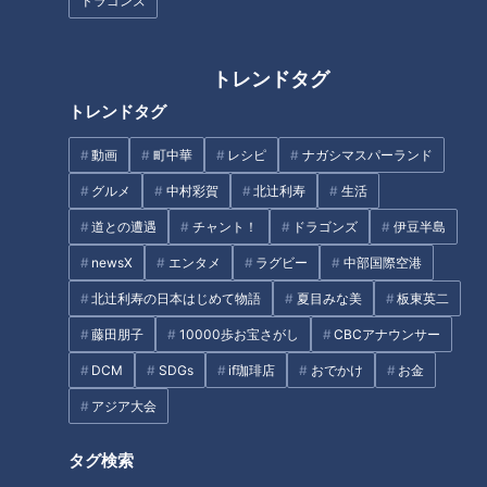
ドラゴンズ
大学のサークルで増える？複数のスポーツを融合さ
せた「ピックルボール」
トレンドタグ
美味しさと栄養、ダブルでアップ！とうもろこしの
トレンドタグ
バター醤油炊き込みご飯
動画
町中華
レシピ
ナガシマスパーランド
グルメ
中村彩賀
北辻利寿
生活
弁当3個で3万円？PayPay会計ミスで店員のひと言
道との遭遇
チャント！
ドラゴンズ
伊豆半島
にイラッ
newsX
エンタメ
ラグビー
中部国際空港
2
北辻利寿の日本はじめて物語
夏目みな美
板東英二
「人を狂わせる魅力がある」道マニア・鹿取茂雄が
惚れ込んだレンガの橋梁とは？未公開の道3選
5
藤田朋子
10000歩お宝さがし
CBCアナウンサー
3
DCM
SDGs
if珈琲店
おでかけ
お金
NEW
アジア大会
【四国一周】軽トラ女子三田が松山から下道で一
4
6
周！グルメ＆絶景ドライブ⑳
タグ検索