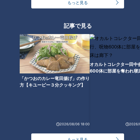
もっと見る
日常】たくさん食べて育っ
００万円‥回収の見込みなく
た場所とは…配信型ドキュメ
ても犯人を捜す理由は？ 難
ドキュメンタリー
ドキュメンタリー
ンタリー「ピエロと呼ばれ
病・道化師様魚鱗癬 ～配
ピエロと呼ばれた息子
ピエロと呼ばれた息子
た息子」第110話
信型ドキュメンタリー「ピ
記事で見る
2023/10/11 19:00
2023/09/20 19:00
エロと呼ばれた息子」第
109話
動画
ドキュメンタリー
動画
ドキュメンタリー
オカルトコレクター田中
600体に部屋を奪われ寝
下？
「かつおのカレー竜田揚げ」の作り
方【キユーピー３分クッキング】
1時間に１度のペースで襲っ
皮膚の難病・道化師様魚鱗
てくる…取材した日、皮膚の
癬 生まれつき目が見えに
状態は【とても悪い】‥難
くい中、勉強どうする？～
ドキュメンタリー
ドキュメンタリー
病・道化師様魚鱗癬 ～配
配信型ドキュメンタリー
ピエロと呼ばれた息子
ピエロと呼ばれた息子
信型ドキュメンタリー「ピ
「ピエロと呼ばれた息子」
2023/09/06 19:00
2023/08/23 19:00
エロと呼ばれた息子」第
第107話
2026/08/06 18:00
2026/
108話
動画
ドキュメンタリー
動画
ドキュメンタリー
もっと見る