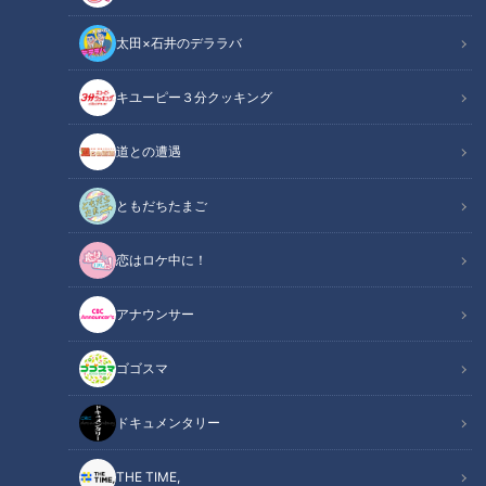
太田×石井のデララバ
ピエロと呼ばれた息子
の記事一覧
キユーピー３分クッキング
カテゴリーを絞り込む
道との遭遇
ともだちたまご
恋はロケ中に！
アナウンサー
退院した翌日…再び入院。繰
道化師様魚鱗癬と向き合い
り返していた病院での暮ら
ながらの挑戦は？…小学校入
ゴゴスマ
し…配信型ドキュメンタリー
学してまもなく１年…配信型
ドキュメンタリー
ドキュメンタリー
「ピエロと呼ばれた息子」
ドキュメンタリー「ピエロ
ピエロと呼ばれた息子
ピエロと呼ばれた息子
第120話
と呼ばれた息子」第119話
ドキュメンタリー
2024/04/10 19:00
2024/03/19 19:00
動画
ドキュメンタリー
動画
ドキュメンタリー
THE TIME,