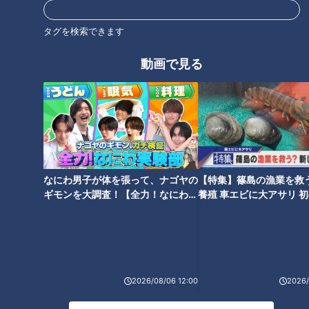
タグを検索できます
動画で見る
【皮膚の難病と闘う】祖父
誰もが生きやすくなる世の
母も一緒に…賀久くんの旅行
中とは…賀久くんから学ぶ配
先は…配信型ドキュメンタリ
信型ドキュメンタリー「ピ
ドキュメンタリー
ドキュメンタリー
ー「ピエロと呼ばれた息
エロと呼ばれた息子」第111
ピエロと呼ばれた息子
ピエロと呼ばれた息子
子」第112話
話
2023/11/08 19:00
2023/10/25 19:00
なにわ男子が体を張って、ナゴヤの
【特集】篠島の漁業を救
動画
ドキュメンタリー
動画
ドキュメンタリー
ギモンを大調査！【全力！なにわ実
養殖 車エビに大アサリ 
験部～ナゴヤのギモン、ガチ検証
【newsX】
～】
2026/08/06 12:00
2026/
【皮膚の難病と闘う家族の
【誹謗中傷】訴訟費用は１