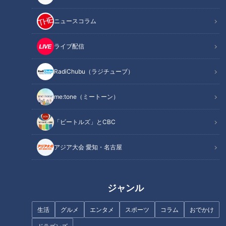
ニュースコラム
ライブ配信
RadiChubu（ラジチューブ）
皮膚の状態を自ら言葉で…小
災害発生時、どうする？“か
１男児の伝えたいこと‥配信
ゆみ”と闘いながら生き抜く
me:tone（ミートーン）
型ドキュメンタリー「ピエ
ために…配信型ドキュメンタ
ドキュメンタリー
ドキュメンタリー
ロと呼ばれた息子」第118話
リー「ピエロと呼ばれた息
ピエロと呼ばれた息子
ピエロと呼ばれた息子
子」第117話
「ビートルズ」とCBC
2024/02/21 19:00
2024/02/07 19:00
動画
ドキュメンタリー
動画
ドキュメンタリー
アジア大会 愛知・名古屋
ジャンル
生活
グルメ
エンタメ
スポーツ
コラム
おでかけ
皮膚のケアには欠かせない
【難病・道化師様魚鱗癬】