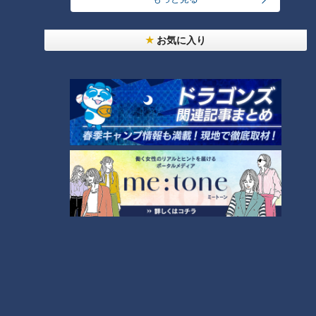
お気に入り
難病の子どもを持つ親は働
家族で皮膚の難病と闘って
きづらい？身体のケアに追
います…すべては息子、そし
われる日々～配信型ドキュ
て患者のために～ 配信型
ドキュメンタリー
ドキュメンタリー
メンタリー「ピエロと呼ば
ドキュメンタリー「ピエロ
ピエロと呼ばれた息子
ピエロと呼ばれた息子
れた息子」第106話
と呼ばれた息子」第105話
2023/08/09 19:00
2023/07/26 19:00
動画
ドキュメンタリー
動画
ドキュメンタリー
魚鱗癬と闘ってきた男性が
難病・道化師様魚鱗癬の“難
結婚…魚鱗癬の会でお披露目
しいこと”とは…発熱との闘