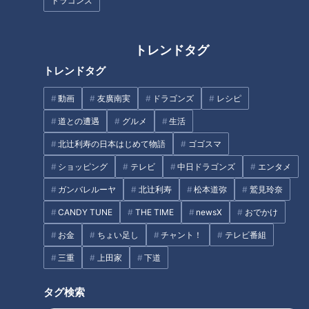
ドラゴンズ
お風呂‥学校から帰宅後に入
賀久くん7歳に…実は三重で
ることも！配信型ドキュメ
なく、東京で生活予定だっ
ドキュメンタリー
ドキュメンタリー
ンタリー「ピエロと呼ばれ
た濵口家…配信型ドキュメン
トレンドタグ
ピエロと呼ばれた息子
ピエロと呼ばれた息子
た息子」第116話
タリー「ピエロと呼ばれた
2024/01/24 19:00
2024/01/10 19:00
トレンドタグ
息子」第115話
動画
ドキュメンタリー
動画
ドキュメンタリー
動画
友廣南実
ドラゴンズ
レシピ
道との遭遇
グルメ
生活
北辻利寿の日本はじめて物語
ゴゴスマ
ショッピング
テレビ
中日ドラゴンズ
エンタメ
ガンバレルーヤ
北辻利寿
松本道弥
鷲見玲奈
【前例のない手術】難病・
【皮膚の難病と闘う親子】
CANDY TUNE
THE TIME
newsX
おでかけ
道化師様魚鱗癬と闘う大学
外出の目的は…“サトシ”に会
生に聞く、手術の理由とそ
いたい…配信型ドキュメンタ
お金
ちょい足し
チャント！
テレビ番組
ドキュメンタリー
ドキュメンタリー
の後…配信型ドキュメンタリ
リー「ピエロと呼ばれた息
ピエロと呼ばれた息子
ピエロと呼ばれた息子
三重
上田家
下道
ー「ピエロと呼ばれた息
子」第113話
2023/12/06 19:00
2023/11/22 19:00
子」第114話
タグ検索
動画
ドキュメンタリー
動画
ドキュメンタリー