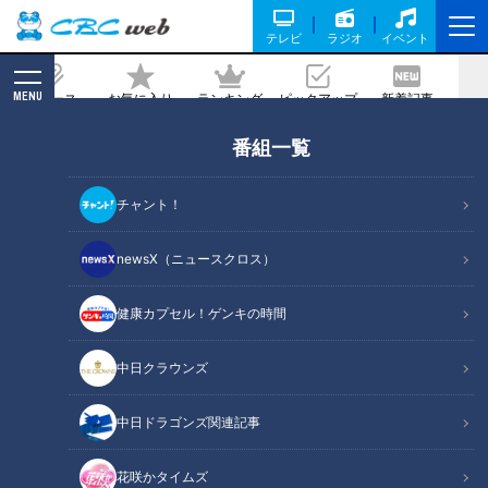
テレビ
ラジオ
イベント
MENU
ニュース
お気に入り
ランキング
ピックアップ
新着記事
CBC MAGAZINE
番組一覧
チャント！
newsX（ニュースクロス）
ドキュメンタリー
ドキュメンタリーやニュース特集をお届けします。
健康カプセル！ゲンキの時間
・受賞作品をはじめとしたドキュメンタリー
・ディレクターが取材対象に迫った、テレビでは放送していない特
中日クラウンズ
別版
・ＣＢＣテレビ「チャント！」の特集を厳選して公開します。
中日ドラゴンズ関連記事
（月～金 午後3時49分から午後7時 愛知・岐阜・三重で放送）
YouTube
花咲かタイムズ