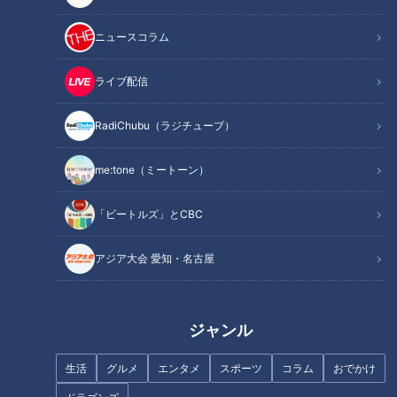
お子様ランチは日本生まれ
交”を救った
～そこに懐石料理伝統の“魂
ニュースコラム
と技”を見た！
ニュースコラム
ニュースコラム
東西南北論説風
東西南北論説風
ライブ配信
2021/05/06 10:43
2021/04/27 17:51
RadiChubu（ラジチューブ）
北辻利寿
コラム
北辻利寿
コラム
me:tone（ミートーン）
「ビートルズ」とCBC
アジア大会 愛知・名古屋
普天間基地返還合意から25
年の春、米国モンデール元
カッターナイフは日本生ま
駐日大使逝く
れ～発明のきっかけはガラ
ジャンル
スの破片と板チョコだった
ニュースコラム
ニュースコラム
生活
グルメ
エンタメ
スポーツ
コラム
おでかけ
東西南北論説風
東西南北論説風
2021/04/24 04:43
2021/04/20 23:18