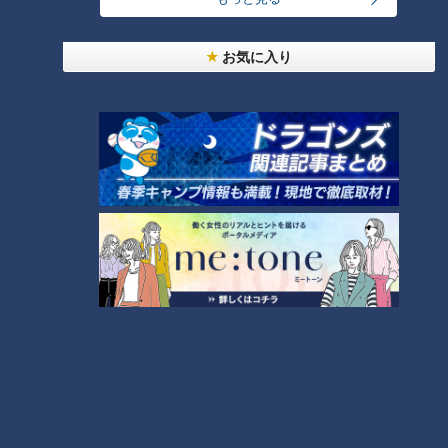
お気に入り
「南極」は、北極より寒
い？宇宙より遠い？～白い
第三セクターを直撃する新
大陸が、“現代”の私たちに
型コロナと変わりゆく時代
教えてくれること。
の波
ニュースコラム
ニュースコラム
東西南北論説風
実はニュースなキーワード
2021/02/03 10:30
2021/02/03 10:30
北辻利寿
コラム
石塚元章
コラム
だから「カレーライス」