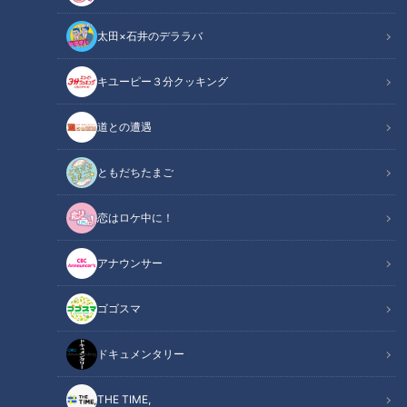
太田×石井のデララバ
キユーピー３分クッキング
電気炊飯器は日本で誕生し
加藤シゲアキの青春小説
道との遭遇
た！白く輝くご飯の向こう
『オルタネート』で躍動す
に浮かぶ開発魂の笑顔
る若さと時代の“今”
ニュースコラム
ニュースコラム
ともだちたまご
東西南北論説風
東西南北論説風
2021/05/18 13:27
2021/05/10 15:23
恋はロケ中に！
北辻利寿
コラム
北辻利寿
コラム
アナウンサー
ゴゴスマ
ドキュメンタリー
スリッパは日本で生まれ、
THE TIME,
そして明治初期の“日本外