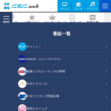
テレビ
ラジオ
イベント
MENU
ニュース
お気に入り
ランキング
ピックアップ
新着記事
CBC MAGAZINE
番組一覧
チャント！
newsX（ニュースクロス）
ニュースコラム
健康カプセル！ゲンキの時間
ニュースコラム
の記事一覧
中日クラウンズ
カテゴリーを絞り込む
中日ドラゴンズ関連記事
花咲かタイムズ