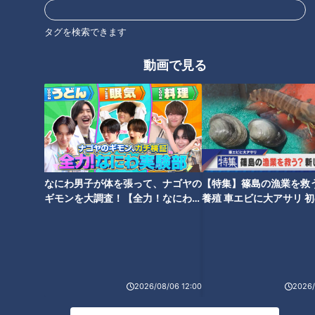
タグを検索できます
動画で見る
行政サービスはどう変わ
サザン桑田佳祐初のソロ配
る？「中核市」になった舟
信ライブで“世に万葉の花が
木一夫とつボイノリオの故
咲いた”春
ニュースコラム
ニュースコラム
郷
東西南北論説風
東西南北論説風
2021/04/05 16:04
2021/03/08 15:40
北辻利寿
コラム
エンタメ
コラム
なにわ男子が体を張って、ナゴヤの
【特集】篠島の漁業を救
ギモンを大調査！【全力！なにわ実
養殖 車エビに大アサリ 
験部～ナゴヤのギモン、ガチ検証
【newsX】
～】
2026/08/06 12:00
2026/
トラップ大佐への哀悼～映
決断のリミット近づく！東
画「サウンド・オブ・ミュ
京オリンピック・パラリン