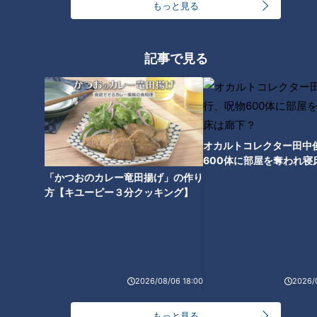
もっと見る
ージック」とコロナ禍の苦
ピックまで5カ月～「聖火リ
ニュースコラム
ニュースコラム
難
レー」や「女性参加」の歴
実はニュースなキーワード
東西南北論説風
史から見えてくること
2021/03/03 13:20
2021/02/17 15:36
記事で見る
スポーツ
石塚元章
北辻利寿
コラム
オカルトコレクター田中
600体に部屋を奪われ寝
下？
「かつおのカレー竜田揚げ」の作り
絶体絶命？いや意気軒高？
世界で新型コロナ・ワクチ
方【キユーピー３分クッキング】
トランプ前大統領を裁く
ンの争奪戦が起きてい
「弾劾」の行方
る！？～そもそも「ワクチ
ニュースコラム
ニュースコラム
ン」とは何か？
チャント！「暮らしに役立
実はニュースなキーワード
つ！ニュース用語講座」
2021/02/10 10:40
2021/02/04 15:10
2026/08/06 18:00
2026/
北辻利寿
コラム
石塚元章
コラム
もっと見る