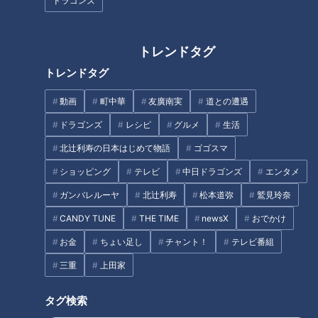
ドラゴンズ
北辻利寿
コラム
北辻利寿
コラム
トレンドタグ
トレンドタグ
動画
町中華
友廣南実
道との遭遇
ドラゴンズ
レシピ
グルメ
生活
北辻利寿の日本はじめて物語
ゴゴスマ
運命の糸なのか？40年前の
あなたはオムライスが好き
ドラマで偲ぶ田中邦衛さん
ショッピング
テレビ
中日ドラゴンズ
エンタメ
ですか？日本発祥の誕生秘
と橋田壽賀子さん
話と魅力を訪ねてみた
ガンバレルーヤ
北辻利寿
松本道弥
鷲見玲奈
ニュースコラム
ニュースコラム
東西南北論説風
東西南北論説風
CANDY TUNE
THE TIME
newsX
おでかけ
2021/04/13 17:49
2021/04/09 22:12
お金
ちょい足し
チャント！
テレビ番組
北辻利寿
コラム
北辻利寿
コラム
三重
上田家
タグ検索