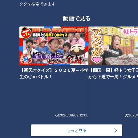
タグを検索できます
動画で見る
2026年6月14日放送 【第710回】
2026年6月7日放送 【第709回】
「胃がん」早期発見のポイ
「関節痛」自分で改善でき
ント…自覚症状なくても要注
る？…ひざと股関節の痛みを
意！経験者に学ぶ“リアルな
改善！名医が教える「1分ほ
健康カプセル！ゲンキの
健康カプセル！ゲンキの
胃がん事情”
ぐし」
時間
時間
「健康カプセル！ゲンキの時
「健康カプセル！ゲンキの時
間」アーカイブ
間」アーカイブ
2026/06/14 07:10
2026/06/07 07:10
【新天才クイズ】２０２６夏～小学
【四国一周】軽トラ女子
生活
健康
生活
健康
生の〇×バトル！
から下道で一周！グルメ
イブ⑳
2026/08/09 12:00
2026/
2026年5月31日放送 【第708回】
2026年5月24日放送 【第707回】
ハウスクリーニングのプロ
“胸の違和感”危険な「不整
もっと見る
直伝！“カビ対策”…梅雨の2
脈」かも…放置すると突然死