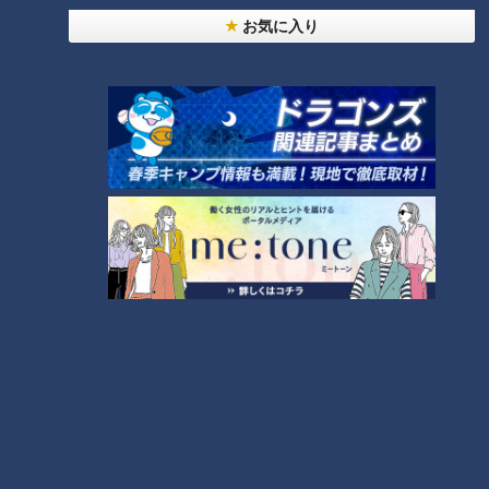
お気に入り
1万5000人に1人…遺伝性の
魅力再発見！“絶景夕日”の
難病ALD 早期発見で進行抑
灯台テラス＆１日１組限定
えられるのに検査は自治体
の宿 老朽化施設を観光資源
ドキュメンタリー
ドキュメンタリー
間で“差” 難病と闘う２つの
に
長編ドキュメンタリー
長編ドキュメンタリー
家族
2025/04/21 15:00
2025/04/21 15:00
動画
ドキュメンタリー
動画
ドキュメンタリー
最後の営業日に天国へ旅立
「能登に残るべきか…」被災
ったマスター…受け継がれる
者家族の葛藤 解体予定の