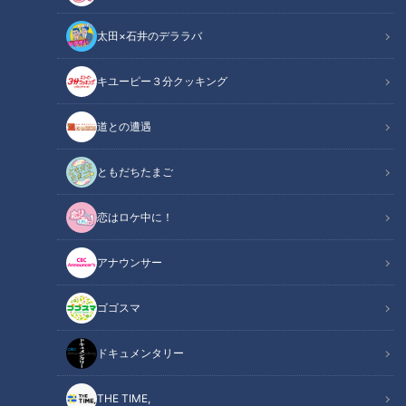
太田×石井のデララバ
長編ドキュメンタリー
の記事一覧
キユーピー３分クッキング
カテゴリーを絞り込む
道との遭遇
ともだちたまご
恋はロケ中に！
アナウンサー
84歳の女性ボクサー「主人
「無重力で骨が溶ける？」
をおもいっきり殴りたく
宇宙の研究が、地上の医療
ゴゴスマ
て…」【CBC開局75周年 み
を変える。【CBC開局75周
ドキュメンタリー
CBC web
ちをひらく会社です。】
年 みちをひらく会社で
長編ドキュメンタリー
その他
す。】
ドキュメンタリー
2026/04/21 10:00
2026/04/21 10:00
動画
ドキュメンタリー
動画
ドキュメンタリー
THE TIME,