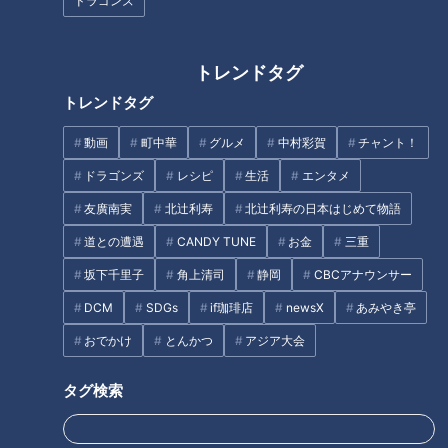
ドラゴンズ
争”アナウンサーも「戦争は
に｣ 失われた“３歳の命” アラ
自分事」フィリピン・レイ
ーム鳴らず…医療事故をどう
ドキュメンタリー
ドキュメンタリー
テ島の最後の慰霊
防ぐ
トレンドタグ
長編ドキュメンタリー
長編ドキュメンタリー
2026/04/10 13:15
2026/04/10 13:10
トレンドタグ
動画
ドキュメンタリー
動画
ドキュメンタリー
動画
町中華
グルメ
中村彩賀
チャント！
ドラゴンズ
レシピ
生活
エンタメ
友廣南実
北辻利寿
北辻利寿の日本はじめて物語
道との遭遇
CANDY TUNE
お金
三重
坂下千里子
角上清司
静岡
CBCアナウンサー
空襲で焼失した名古屋城天
14年間停止中の“浜岡原
DCM
SDGs
if珈琲店
newsX
あみやき亭
守閣…平和を願う“証し”が再
発”内部へ…廃炉作業・再稼
建された屋根裏に 閉鎖中の
働は？
おでかけ
とんかつ
アジア大会
ドキュメンタリー
ドキュメンタリー
内部を独占取材
長編ドキュメンタリー
長編ドキュメンタリー
タグ検索
2025/07/16 12:30
2025/06/20 21:00
動画
ドキュメンタリー
動画
ドキュメンタリー