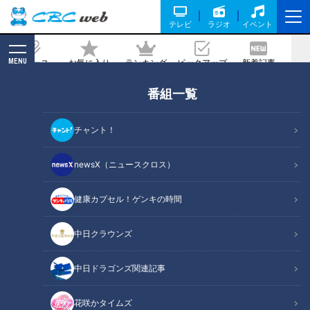
テレビ
ラジオ
イベント
MENU
ニュース
お気に入り
ランキング
ピックアップ
新着記事
CBC MAGAZINE
番組一覧
チャント！
newsX（ニュースクロス）
ドキュメンタリー
ドキュメンタリーやニュース特集をお届けします。
健康カプセル！ゲンキの時間
・受賞作品をはじめとしたドキュメンタリー
・ディレクターが取材対象に迫った、テレビでは放送していない特
中日クラウンズ
別版
・ＣＢＣテレビ「チャント！」の特集を厳選して公開します。
中日ドラゴンズ関連記事
（月～金 午後3時49分から午後7時 愛知・岐阜・三重で放送）
YouTube
花咲かタイムズ