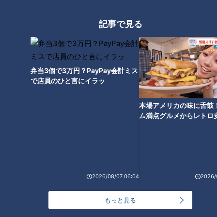
育ラッコ｢メイちゃん｣ ＆｢キ
会議＆融資の現場に密着 ト
ラちゃん｣唯一の飼育係に密
ランプ関税で企業に大きな
ドキュメンタリー
ドキュメンタリー
記事で見る
着
影響が
長編ドキュメンタリー
長編ドキュメンタリー
2025/06/20 21:00
2025/06/20 21:00
動画
ドキュメンタリー
動画
ドキュメンタリー
弁当3個で3万円？PayPay会計ミス
で店員のひと言にイラッ
本場アメリカの味に舌鼓
ム満点グルメからレトロ
で！愛知・東海市の感動
選
「闇だと思っている」イン
職場にパブやサウナ？“働く
ターネット通販の偽物＆粗
環境”の改善で人手を確保へ
悪品…ウイスキーから“刺激
今ドキのオフィス
ドキュメンタリー
ドキュメンタリー
臭”バッテリーは発火の危険
長編ドキュメンタリー
長編ドキュメンタリー
2026/08/07 06:04
2026/
も
2025/04/21 15:00
2025/04/21 15:00
もっと見る
動画
ドキュメンタリー
動画
ドキュメンタリー