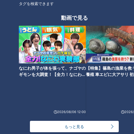
タグを検索できます
動画で見る
走りながら道路の空洞を検
名物のタコが取れない？海
知＆南海トラフ巨大地震に
水温上昇で｢死活問題｣に…
備えた無人飛行機…命を救う
21歳の漁師が仕掛けるブラ
ドキュメンタリー
ドキュメンタリー
最新技術
ンド化戦略
長編ドキュメンタリー
長編ドキュメンタリー
なにわ男子が体を張って、ナゴヤの
【特集】篠島の漁業を救
2025/06/20 21:00
2025/06/20 21:00
ギモンを大調査！【全力！なにわ実
養殖 車エビに大アサリ 
験部～ナゴヤのギモン、ガチ検証
【newsX】
動画
ドキュメンタリー
動画
ドキュメンタリー
～】
2026/08/06 12:00
2026/
もっと見る
国内で２頭だけになった飼
「10億円飛ぶかも…」 営業