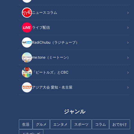
ニュースコラム
ライブ配信
RadiChubu（ラジチューブ）
アメリカ日系人 80年越し
忘却の兵士 横井庄一
の“プレイボール” 「お前は
（2026年3月15日（日）深
me:tone（ミートーン）
アメリカ人じゃない」11万
夜1時28分～）
ドキュメンタリー
ドキュメンタリー
人が強制収容された歴史
長編ドキュメンタリー
長編ドキュメンタリー
「ビートルズ」とCBC
2026/04/15 17:00
2026/04/15 17:00
動画
ドキュメンタリー
動画
ドキュメンタリー
アジア大会 愛知・名古屋
ジャンル
生活
グルメ
エンタメ
スポーツ
コラム
おでかけ
軍歴照会で知る“家族の戦
｢気付いてもらえず心肺停止