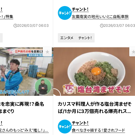
へ！272段の階段に悲鳴？
！
チャント！
ト！」特集
友廣南実の地元いいとこ自転車旅
2026/03/07 06:03
2026/03/07 06:0
！
エンタメ
チャント！
放送
2026年3月2日放送
を忠実に再現！？桑名
カリスマ料理人が作る塩台湾まぜそ
はまぐり
ば/1か月に3万個売れる爆売れスイ
ーツ【愛されフード】
！
チャント！
兄さんのもっと“みえ”推し！」動
食べなきゃ損する！愛されフード