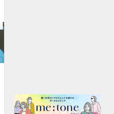
0
の
記
3