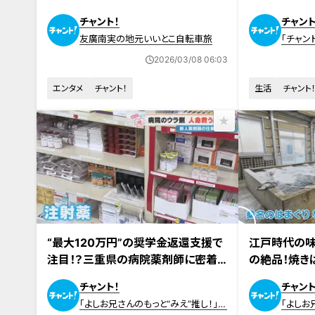
の「たまごふわふわ」とは？
ープ
チャント！
チャント
友廣南実の地元いいとこ自転車旅
「チャン
2026/03/08 06:03
エンタメ
チャント！
生活
チャント
2026年2月25日放送
2026年3月4日
“最大120万円”の奨学金返還支援で
江戸時代の味
注目！？三重県の病院薬剤師に密着！
の絶品！焼き
重要業務の“抗がん剤調製”のウラ側
チャント！
チャント
も
「よしお兄さんのもっと“みえ”推し！」記
「よしお