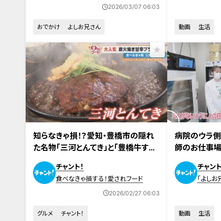
事
画
2026/03/07 06:03
おでかけ
よしお兄さん
動画
生活
2026年2月23日放送
2026年2月25
知らなきゃ損！？愛知・豊橋市の隠れ
病院のウラ側
た名物「三河とんてき」と「豊橋牛すき
師のお仕事
まぶし」を調査！
チャント！
チャント
食べなきゃ損する！愛されフード
「よしお
画
2026/02/27 06:03
グルメ
チャント！
動画
生活