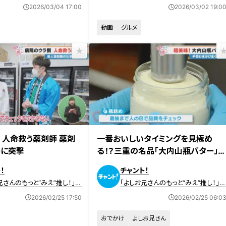
2026/03/04 17:00
2026/03/02 19:0
動画
グルメ
日放送
2026年2月18日放送
 人命救う薬剤師 薬剤
一番おいしいタイミングを見極め
場に突撃
る！？三重の名品「大内山瓶バター」
製造の秘密とは？
！
チャント！
兄さんのもっと“みえ”推し！」動
「よしお兄さんのもっと“みえ”推し！」
事
2026/02/25 17:50
2026/02/25 06:0
おでかけ
よしお兄さん