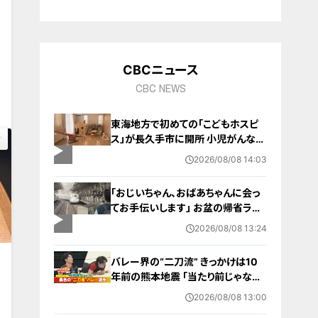
動
CBCニュース
0
CBC NEWS
東海地方で初めての「こどもホスピ
ス」が長久手市に開所 小児がんなど
重い病気の子どもと家族を支える施
2026/08/08 14:03
設 利用料は無料 愛知の「長久手の
おうち」
「おじいちゃん、おばあちゃんに会っ
てお手伝いします」 お盆の帰省ラッ
シュが本格化 東海道新幹線下りがピ
2026/08/08 13:24
ーク 名古屋駅も家族連れらで朝から
混雑
バレー界の“二刀流” きっかけは10
年前の熊本地震 ｢当たり前じゃなか
った｣ オフシーズンゼロの過酷スケ
2026/08/08 13:00
ジュール 異例の道を進むワケ【アジ