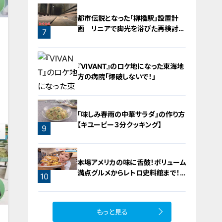
5
都市伝説となった「柳橋駅」設置計
画 リニアで脚光を浴びた再検討の
7
機運
『VIVANT』のロケ地になった東海地
動
方の病院「爆破しないで！」
0
「味しみ春雨の中華サラダ」の作り方
【キユーピー３分クッキング】
9
8
本場アメリカの味に舌鼓！ボリューム
満点グルメからレトロ史料館まで！
10
愛知・東海市の感動スポット3選
もっと見る