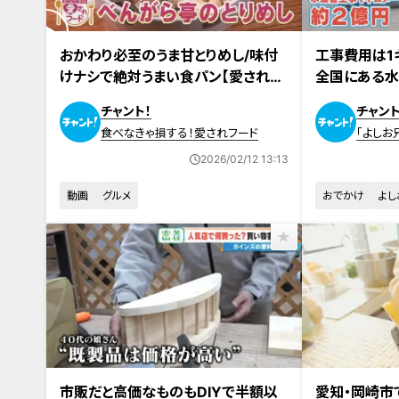
2026年2月10日放送
2026年2月4日
おかわり必至のうま甘とりめし/味付
工事費用は1
けナシで絶対うまい食パン【愛されフ
全国にある水
ード】
化…三重・津
チャント！
チャント
を調査
食べなきゃ損する！愛されフード
「よしお
事
2026/02/12 13:13
動画
グルメ
おでかけ
よし
2026年2月3日放送
2026年2月2日
市販だと高価なものもDIYで半額以
愛知・岡崎市