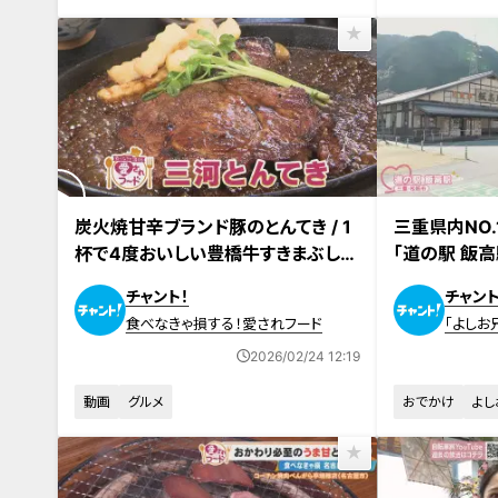
2026年2月23日放送
2026年2月11日
炭火焼甘辛ブランド豚のとんてき / 1
三重県内NO
杯で4度おいしい豊橋牛すきまぶし
「道の駅 飯
【愛されフード】
チャント！
チャント
食べなきゃ損する！愛されフード
「よしお
事
2026/02/24 12:19
動画
グルメ
おでかけ
よし