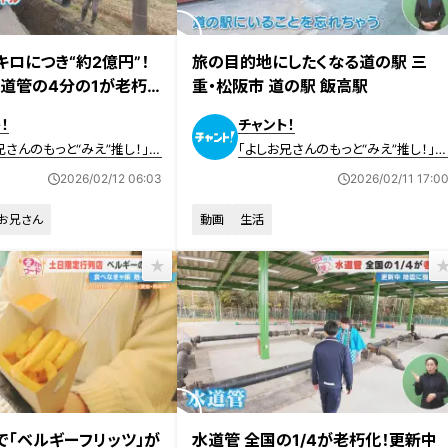
放送
2026年2月11日放送
キロにつき“約2億円”！
旅の目的地にしたくなる道の駅 三
道管の4分の1が老朽
重・松阪市 道の駅 飯高駅
市の浄水場と工事現場
！
チャント！
兄さんのもっと“みえ”推し！」記
「よしお兄さんのもっと“みえ”推し！」
画
2026/02/12 06:03
2026/02/11 17:0
お兄さん
動画
生活
放送
2026年2月4日放送
で「ベルギーフリッツ」が
水道管 全国の1/4が老朽化！更新中