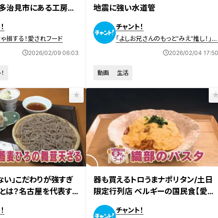
・多治見市にある工房併
地震に強い水道管
！地元で愛されるグルメ
！
チャント！
ゃ損する！愛されフード
「よしお兄さんのもっと“みえ”推し！」
画
2026/02/09 06:03
2026/02/04 17:5
！
動画
生活
放送
2026年2月2日放送
ない」こだわりが強すぎ
器も買えるトロうまナポリタン/土日
」とは？名古屋を代表す
限定行列店 ベルギーの国民食【愛さ
“愛されショートケー
れフード】
！
チャント！