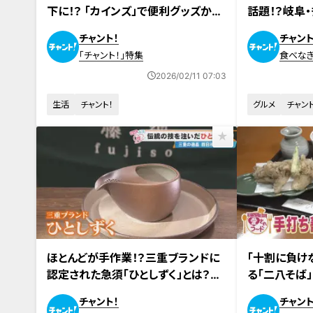
下に！？ 「カインズ」で便利グッズから
話題！？岐阜
DIYまでお客さんの買い物密着
設のカフェも
チャント！
チャント
を調査
「チャント！」特集
食べなき
2026/02/11 07:03
生活
チャント！
グルメ
チャント
2026年1月28日放送
2026年1月26日
ほとんどが手作業！？三重ブランドに
「十割に負け
認定された急須「ひとしずく」とは？職
る「二八そば
人が守る伝統技術に迫る
る洋菓子店の
チャント！
チャント
キ”も調査！