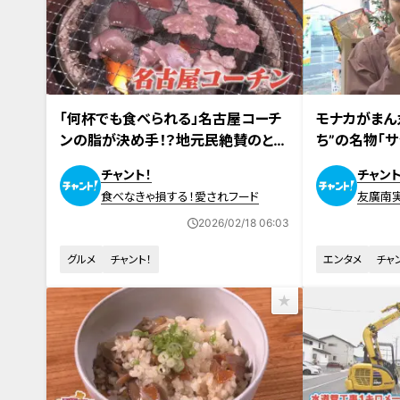
2026年2月10日放送
2026年2月6日
「何杯でも食べられる」名古屋コーチ
モナカがまん
ンの脂が決め手！？地元民絶賛のとり
ち”の名物「
めしとは？愛知・江南市の“ふわも
は？CBC友
チャント！
チャント
ち”食パンも調査！
景に感動！
食べなきゃ損する！愛されフード
友廣南
2026/02/18 06:03
グルメ
チャント！
エンタメ
チャ