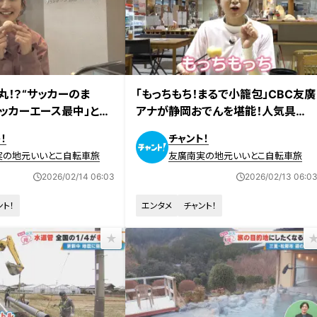
放送
2026年1月30日放送
丸！？“サッカーのま
「もっちもち！まるで小籠包」CBC友廣
サッカーエース最中」と
アナが静岡おでんを堪能！人気具
廣アナが蓬莱橋からの絶
材“富士の白雪”とは？
！
チャント！
実の地元いいとこ自転車旅
友廣南実の地元いいとこ自転車旅
2026/02/14 06:03
2026/02/13 06:0
ント！
エンタメ
チャント！