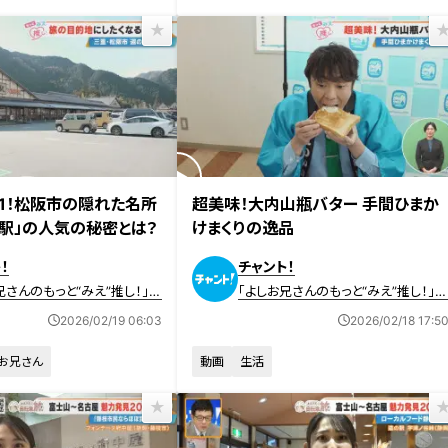
放送
2026年2月18日放送
.1！松阪市の隠れた名所
超美味！大内山瓶バター 手間ひまか
高駅」の人気の秘密とは？
けまくりの逸品
！
チャント！
兄さんのもっと“みえ”推し！」記
「よしお兄さんのもっと“みえ”推し！」
画
2026/02/19 06:03
2026/02/18 17:5
お兄さん
動画
生活