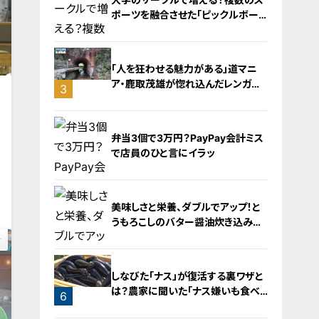
ポーツを融合させた「ピックルボー
ル」
「人を狂わせる魅力がある」道マニ
ア・鹿取茂雄が惚れ込んだレンガの
3
橋梁とは？未公開の道3選
2
弁当3個で3万円？PayPay会計ミス
で店員のひと言にイラッ
3
美味しさと栄養、ダブルでアップ！と
うもろこしのバター醤油炊き込みご
飯
4
しなびた「ナス」が復活する裏ワザと
は？農家に聞いた「ナス嫌いも食べ
6
られる」アイデアレシピを大公開