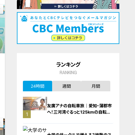
ランキング
RANKING
24時間
週間
月間
動
0
友廣アナの自転車旅｜愛知・蒲郡市
へ！三河湾ぐるっと125kmの自転車
1
旅！【チャント！特集】
大学のサークルで増える？複数のス