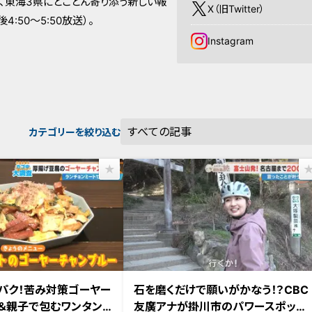
、東海3県にとことん寄り添う新しい報
X（旧Twitter）
:50～5:50放送）。
Instagram
カテゴリーを絞り込む
放送
2026年2月13日放送
パク！苦み対策ゴーヤー
石を磨くだけで願いがかなう！？CBC
＆親子で包むワンタンス
友廣アナが掛川市のパワースポット