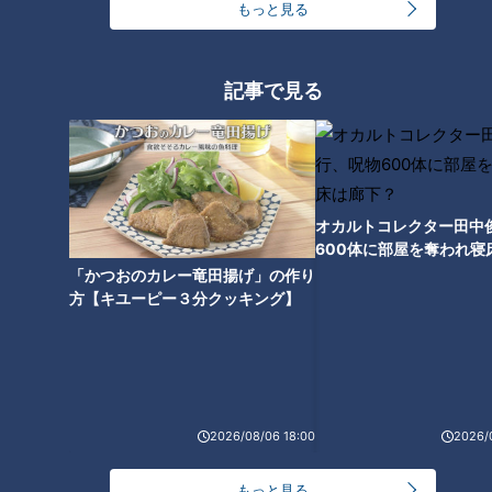
もっと見る
2026/08/05 21:00
2026/08/05 21:00
グルメ
レシピ
グルメ
レシピ
記事で見る
2026年8月5日放送
オカルトコレクター田中
「◯◯◯付いちゃって
「とうもろこしとにらのチ
600体に部屋を奪われ寝
る…」賀久くんの夏休み～難
ヂミ」の作り方【キユーピ
下？
「かつおのカレー竜田揚げ」の作り
病・道化師様魚鱗癬と闘う
ー３分クッキング】
ドキュメンタリー
キユーピー３分クッキン
方【キユーピー３分クッキング】
～配信型ドキュメンタリー
グ
ピエロと呼ばれた息子
レシピ紹介
「ピエロと呼ばれた息子」
2026/08/05 19:00
2026/08/05 18:00
第１４３話
動画
ドキュメンタリー
グルメ
2026/08/06 18:00
2026/
もっと見る