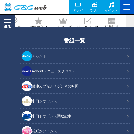
テレビ
ラジオ
イベント
MENU
ニュース
お気に入り
ランキング
ピックアップ
新着記事
CBC MAGAZINE
番組一覧
すべて
の記事一覧
チャント！
カテゴリーを絞り込む
newsX（ニュースクロス）
健康カプセル！ゲンキの時間
中日クラウンズ
中日ドラゴンズ関連記事
2026年8月6日放送
2026年8月5日放送
NEW
NEW
「かつおのカレー竜田揚
なにわ男子が体を張って、
花咲かタイムズ
げ」の作り方【キユーピー
ナゴヤのギモンを大調査！