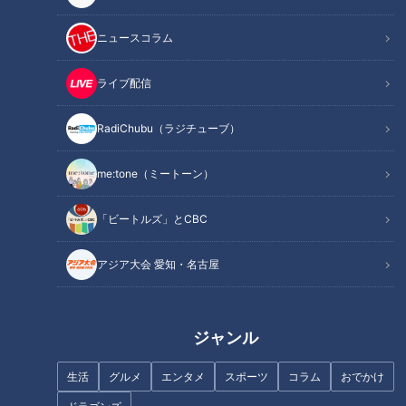
ニュースコラム
NEW
NEW
オカルトコレクター田中俊
「肉は健康に悪い」は嘘！
ライブ配信
行、呪物600体に部屋を奪
食べると幸せに感じる物質
われ寝床は廊下？
が出る？
RadiChubu（ラジチュー
RadiChubu（ラジチュー
RadiChubu（ラジチューブ）
ブ）
ブ）
北野誠のズバリ
つボイノリオの聞けば聞くほ
ど
2026/08/06 06:04
2026/08/06 06:02
me:tone（ミートーン）
なるほど
恐怖
グルメ
健康
「ビートルズ」とCBC
アジア大会 愛知・名古屋
NEW
一日満喫！愛知牧場で初の
花火大会にファミリーで参
2026年8月5日放送
ジャンル
【全力！なにわ実験部～ナ
加！
ゴヤのギモン、ガチ検証
～】しらたきで作った豚バ
生活
グルメ
エンタメ
スポーツ
コラム
おでかけ
RadiChubu（ラジチュー
特別番組
ラミンチの油そば
ブ）
CBCラジオ #プラス！
「特別番組」記事