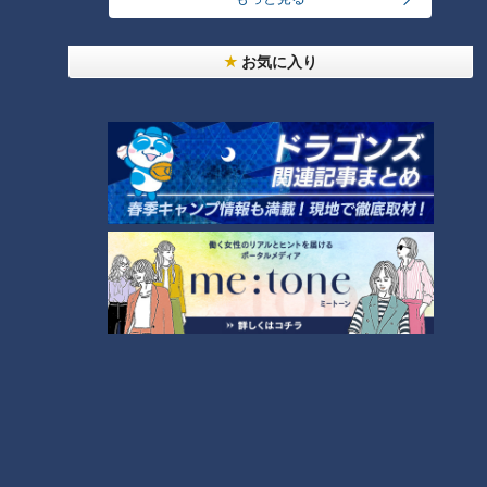
2026年8月5日放送
2026年6月16日放送
廃校で起業家たちを全力支
【道マニア】奈良・ダム渇
お気に入り
援 伊勢で新ビジネス醸成
水で出現？国道沿いに見え
中！
る“謎の構造物”に行ってみ
チャント！
道との遭遇
たら…【道との遭遇】
「よしお兄さんのもっと“み
「道との遭遇」動画
え”推し！」動画
2026/08/05 17:50
2026/08/05 12:00
動画
生活
動画
エンタメ
2026年8月4日放送
2026年8月4日放送
【特集】名古屋の堀川を木
まもなく動画配信終了
曽川の水で清流に “木曽川導
【兵庫・神戸】迷路のよう
水”なぜ16年ぶり？
な道が誕生した「丸山地
【newsX】
区」の謎に迫る【道との遭
道との遭遇
newsX
遇】