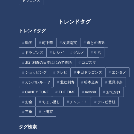
ドラゴンズ
2026/08/06 06:01
2026/08/05 21:00
おでかけ
中京圏
グルメ
レシピ
トレンドタグ
トレンドタグ
動画
町中華
友廣南実
道との遭遇
ドラゴンズ
レシピ
グルメ
生活
北辻利寿の日本はじめて物語
ゴゴスマ
2026年8月5日放送
2026年8月5日放送
【全力！なにわ実験部～ナ
【全力！なにわ実験部～ナ
ゴヤのギモン、ガチ検証
ゴヤのギモン、ガチ検証
ショッピング
テレビ
中日ドラゴンズ
エンタメ
～】じゃがいもと玉ねぎの
～】にんじん入りポテトサ
特別番組
特別番組
ガンバレルーヤ
北辻利寿
松本道弥
鷲見玲奈
ポタージュ
ラダ
「特別番組」記事
「特別番組」記事
CANDY TUNE
THE TIME
newsX
おでかけ
2026/08/05 21:00
2026/08/05 21:00
お金
ちょい足し
チャント！
テレビ番組
グルメ
レシピ
グルメ
レシピ
三重
上田家
タグ検索