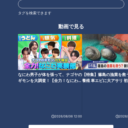
タグを検索できます
2026年8月5日放送
2026年8月5日放送
【全力！なにわ実験部～ナ
【全力！なにわ実験部～ナ
ゴヤのギモン、ガチ検証
ゴヤのギモン、ガチ検証
動画で見る
～】にんじんプリン
～】キャロットフレンチロ
特別番組
特別番組
ースト
「特別番組」記事
「特別番組」記事
2026/08/05 21:00
2026/08/05 21:00
グルメ
レシピ
グルメ
レシピ
なにわ男子が体を張って、ナゴヤの
【特集】篠島の漁業を救
ギモンを大調査！【全力！なにわ実
養殖 車エビに大アサリ 
験部～ナゴヤのギモン、ガチ検証
【newsX】
～】
2026年8月5日放送
2026年8月5日放送
【全力！なにわ実験部～ナ
【全力！なにわ実験部～ナ
ゴヤのギモン、ガチ検証
ゴヤのギモン、ガチ検証
～】赤味噌を使ったミルフ
～】大橋特製お好み焼き
2026/08/06 12:00
2026/
特別番組
特別番組
ィーユ味噌トンカツ
「特別番組」記事
「特別番組」記事