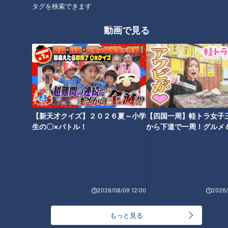
タグを検索できます
動画で見る
【新天才クイズ】２０２６夏～小学
【四国一周】軽トラ女子
生の〇×バトル！
から下道で一周！グルメ
イブ⑳
ランキング
RANKING
24時間
週間
月間
2026/08/09 12:00
2026/
NEW
「心筋梗塞」生死の分かれ道は？…“夏の厳しい暑
もっと見る
1
さ”もきっかけに！発症前のキケンなサインと対処