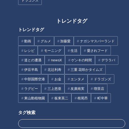
ドラゴンズ
秋の人気和栗スイーツ！栗感た
ミシュランガイド掲載店が監
っぷりのモンブランに上品な甘
修！“自然卵”を使った絶品料理
さのソフトクリーム。愛知県安
とは？人気の創作銀杏会席も！
トレンドタグ
城市でなりゆきグルメ旅
愛知・稲沢市のオススメスポッ
トをご紹介
トレンドタグ
動画
グルメ
加藤愛
ナガシマスパーランド
レシピ
モーニング
生活
愛されフード
農家直伝！今が旬の新タマネギ
築150年の古民家を改築したお
道との遭遇
newsX
ゲンキの時間
デララバ
を使用した絶品レシピを紹介
店で絶品うなぎグルメを堪能!
伊豆半島
北辻利寿
三重 花咲かタイムズ
タグ
中部国際空港
お金
エンタメ
ドラゴンズ
ラグビー
三上悠亜
友廣南実
喫茶店
グルメ
おでかけ
うなずキング
愛知
東山動植物園
板東英二
根尾昂
町中華
花咲かタイムズ
タグ検索