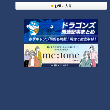
お気に入り
4
師匠は鶴瓶。笑福亭鉄瓶が語る弟子入りまでの苦難
5
「人を狂わせる魅力がある」道マニア・鹿取茂雄が
惚れ込んだレンガの橋梁とは？未公開の道3選
8
7
助かった命を守るには？熊本地震、初の災害関連死
か
NEW
モーニング娘。‘26井上春華がハロメンで仲良くし
たいと思っている人は？
9
もっと見る