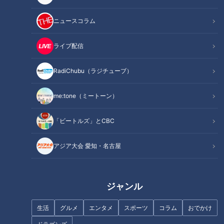
ニュースコラム
記事に戻る
ライブ配信
この記事を見たあなたへのおすすめ
RadiChubu（ラジチューブ）
me:tone（ミートーン）
「ビートルズ」とCBC
超美味！大内山瓶バター 手間ひ
キャベツ山盛り＆上品な味の絶
まかけまくりの逸品
品とんてき/ボリューム系コッペ
アジア大会 愛知・名古屋
パン！【愛されフード】
ジャンル
生活
グルメ
エンタメ
スポーツ
コラム
おでかけ