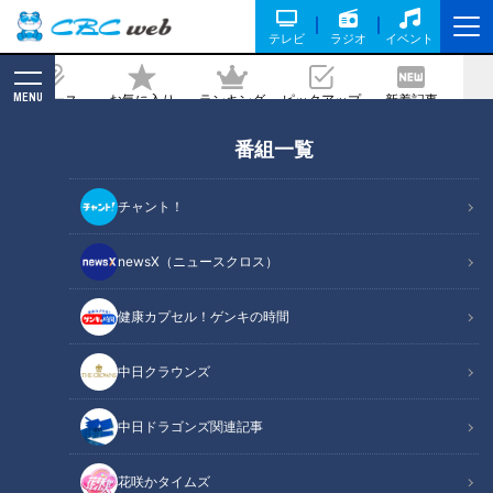
テレビ
ラジオ
イベント
MENU
ニュース
お気に入り
ランキング
ピックアップ
新着記事
CBC MAGAZINE
番組一覧
唯一無二のふわっもちっ絶品どらやき＆
賞味期限10分の超本格ボロネーゼ＆究極
チャント！
の薄さと口どけのかつお節！ こだわり満
載の新オープン専門店！
newsX（ニュースクロス）
健康カプセル！ゲンキの時間
記事に戻る
中日クラウンズ
中日ドラゴンズ関連記事
花咲かタイムズ