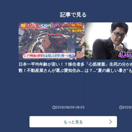
法
記事で見る
「すごい痩せましたね！」…世界一楽なスクワッ
ト！？ダイエットのスペシャリストに学ぶ「無理な
2
くやせる方法」
「夏の脳梗塞」熱中症に似ている！？…生死の分か
れ道！経験者から学ぶ“発症時の身体の異変”
3
日本一平均年齢が若い！？移住者多
「心筋梗塞」生死の分か
大学のサークルで増える？複数のスポーツを融合さ
数！不動産屋さんが選ぶ愛知住みた
は？…“夏の厳しい暑さ”
せた「ピックルボール」
い街ランキング1位は？
に！発症前のキケンなサ
法
ＣＢＣ小川実桜アナ、呪術廻戦展で痛感した「自分
に一番遠い職業」
2026/08/09 08:03
2026/
友廣アナの自転車旅｜愛知・蒲郡市へ！三河湾ぐる
もっと見る
っと125kmの自転車旅！【チャント！特集】
6