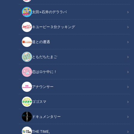
太田×石井のデララバ
キユーピー３分クッキング
道との遭遇
CBCテレビ『花咲かタイムズ』うなずキング
ともだちたまご
この記事の画像
（全7枚）
恋はロケ中に！
アナウンサー
ゴゴスマ
ドキュメンタリー
THE TIME,