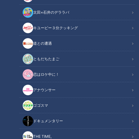
太田×石井のデララバ
キユーピー３分クッキング
道との遭遇
この記事の画像
（全7枚）
ともだちたまご
恋はロケ中に！
アナウンサー
ゴゴスマ
ドキュメンタリー
THE TIME,