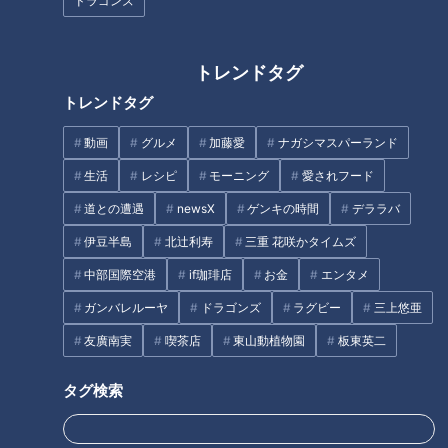
ドラゴンズ
トレンドタグ
トレンドタグ
準備不要!三河産絶品食材やマン
コレすると「海鮮丼」「パンが
動画
グルメ
加藤愛
ナガシマスパーランド
ガ肉の様な巨大ハムまで楽しめ
もらえる」「温泉宿」が超お得
生活
レシピ
モーニング
愛されフード
る“手ぶら"BBQ!
になる！？【うなずキング】
道との遭遇
newsX
ゲンキの時間
デララバ
タグ
伊豆半島
北辻利寿
三重 花咲かタイムズ
グルメ
おでかけ
うなずキング
三重
中部国際空港
if珈琲店
お金
エンタメ
ガンバレルーヤ
ドラゴンズ
ラグビー
三上悠亜
花咲かタイムズ
友廣南実
喫茶店
東山動植物園
板東英二
タグ検索