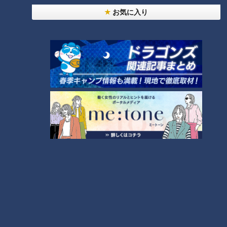
お気に入り
師匠は鶴瓶。笑福亭鉄瓶が語る弟子入りまでの苦難
ＣＢＣ小川実桜アナ、呪術廻戦展で痛感した「自分
に一番遠い職業」
7
今年も開催！「あったらいいな」をみんなで考える
小学生向けワークショップを大府市で開催
9
「人を狂わせる魅力がある」道マニア・鹿取茂雄が
惚れ込んだレンガの橋梁とは？未公開の道3選
8
10
もっと見る