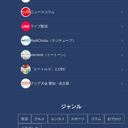
記事に戻る
ニュースコラム
この記事を見たあなたへのおすすめ
ライブ配信
RadiChubu（ラジチューブ）
me:tone（ミートーン）
進化が止まらない！東海地方の
コーヒー代＋100円で絶品「お
最新餃子！全国の名店を一気に
好み焼きサンド」が食べられ
「ビートルズ」とCBC
楽しめる無人餃子販売店
る！？モーニングの街、愛知・
&amp;JAXAも食べた！フリーズ
一宮市のお値打ちグルメをご紹
アジア大会 愛知・名古屋
ドライ餃子
介！
ジャンル
伊勢 おかげ横丁に新スポット！
タイやカニをつかみ取り!そのま
生活
グルメ
エンタメ
スポーツ
コラム
おでかけ
「おかげさま」を体感して遊ぶ
ま調理もできる夏満喫スポット!