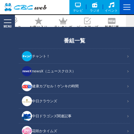
テレビ
ラジオ
イベント
MENU
ニュース
お気に入り
ランキング
ピックアップ
新着記事
CBC MAGAZINE
番組一覧
おかげ横丁の最新グルメ＆冬の絶品海の
幸を満喫できるグランピング！年末年始
チャント！
に行きたい“三重・伊勢志摩”のオススメ
新スポット！
newsX（ニュースクロス）
健康カプセル！ゲンキの時間
記事に戻る
中日クラウンズ
中日ドラゴンズ関連記事
花咲かタイムズ