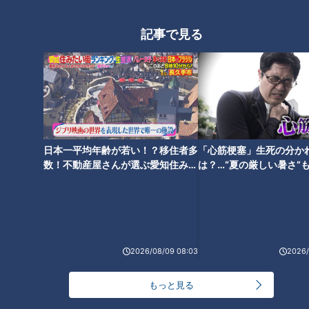
モーニング娘。‘26井上春華がハロメンで仲良くし
たいと思っている人は？
記事で見る
大学のサークルで増える？複数のスポーツを融合さ
せた「ピックルボール」
「すごい痩せましたね！」…世界一楽なスクワッ
ト！？ダイエットのスペシャリストに学ぶ「無理な
日本一平均年齢が若い！？移住者多
「心筋梗塞」生死の分か
4
くやせる方法」
数！不動産屋さんが選ぶ愛知住みた
は？…“夏の厳しい暑さ”
2
い街ランキング1位は？
に！発症前のキケンなサ
法
「夏の脳梗塞」熱中症に似ている！？…生死の分か
れ道！経験者から学ぶ“発症時の身体の異変”
5
3
2026/08/09 08:03
2026/
友廣アナの自転車旅｜愛知・蒲郡市へ！三河湾ぐる
っと125kmの自転車旅！【チャント！特集】
6
もっと見る