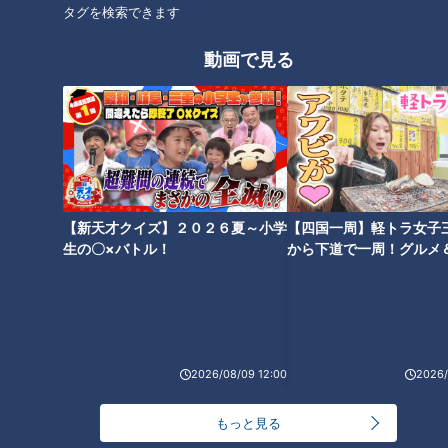
タグを検索できます
動画で見る
【新天才クイズ】２０２６夏～小学
【四国一周】軽トラ女子
ランキング
生の〇×バトル！
から下道で一周！グルメ
RANKING
イブ⑳
24時間
週間
月間
NEW
2026/08/09 12:00
2026/
「心筋梗塞」生死の分かれ道は？…“夏の厳しい暑
1
さ”もきっかけに！発症前のキケンなサインと対処
法
もっと見る
NEW