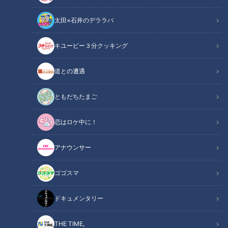
太田×石井のデララバ
キユーピー３分クッキング
CBCテレビ『花咲かタイムズ』うなずキング
道との遭遇
この記事の画像
（全7枚）
ともだちたまご
恋はロケ中に！
アナウンサー
ゴゴスマ
ドキュメンタリー
THE TIME,