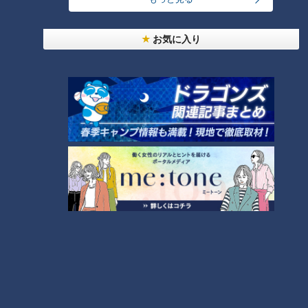
ランキング
お気に入り
RANKING
24時間
週間
月間
「人を狂わせる魅力がある」道マニア・鹿取茂雄が
惚れ込んだレンガの橋梁とは？未公開の道3選
1
友廣アナの自転車旅｜愛知・蒲郡市へ！三河湾ぐる
っと125kmの自転車旅！【チャント！特集】
2
NEW
【全力！なにわ実験部～ナゴヤのギモン、ガチ検証
3
～】しらたきで作った豚バラミンチの油そば
NEW
【全力！なにわ実験部～ナゴヤのギモン、ガチ検証