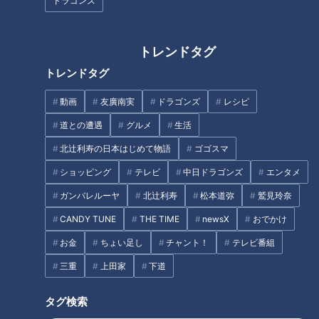
子で体験できる宿泊プラン
ドラゴンズ
医師がオススメ！健康になれる
ワークショップ
トレンドタグ
トレンドタグ
動画
友廣南実
ドラゴンズ
レシピ
道との遭遇
グルメ
生活
「あったらいいな」が全部詰ま
新米シーズン到来!達人激推し!
北辻利寿の日本はじめて物語
ゴゴスマ
った親子カフェ！充実したキッ
ごはんが進むお取り寄せができ
ズスペースとメニューでママの
る東海地方の激ウマ“ごはんのお
ショッピング
テレビ
中日ドラゴンズ
エンタメ
憩いの場に
供”
タグ
ガンバレルーヤ
北辻利寿
松本道弥
鷲見玲奈
CANDY TUNE
THE TIME
newsX
おでかけ
グルメ
おでかけ
うなずキング
三重
お金
ちょい足し
チャント！
テレビ番組
花咲かタイムズ
三重
上田家
下道
タグ検索