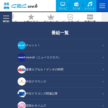
テレビ
ラジオ
イベント
MENU
ニュース
お気に入り
ランキング
ピックアップ
新着記事
CBC MAGAZINE
番組一覧
一度は泊まってみたい！贅沢すぎるグラ
ンピング体験ができるアクティビティリ
チャント！
ゾートが三重県にグランドオープン
newsX（ニュースクロス）
記事に戻る
健康カプセル！ゲンキの時間
中日クラウンズ
中日ドラゴンズ関連記事
花咲かタイムズ