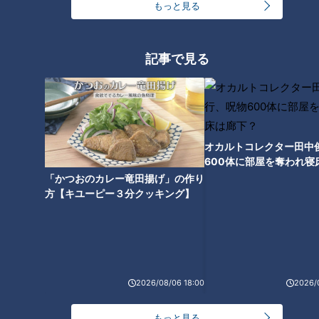
もっと見る
法」
記事で見る
肌だけではダメ！？夏の外出
は“目の日焼け”に要注意！目の
紫外線対策もご紹介
オカルトコレクター田中
600体に部屋を奪われ寝
下？
「かつおのカレー竜田揚げ」の作り
方【キユーピー３分クッキング】
2026/08/06 18:00
2026/
もっと見る