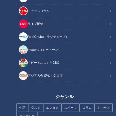
記事に戻る
ニュースコラム
この記事を見たあなたへのおすすめ
ライブ配信
RadiChubu（ラジチューブ）
me:tone（ミートーン）
【春のお出かけWEEK】1日遊べ
タイやカニをつかみ取り!そのま
「ビートルズ」とCBC
るお値打ちスポット＆絆を深め
ま調理もできる夏満喫スポット!
るスポットを確かめさせて頂き
アジア大会 愛知・名古屋
ます！【チャント！】
ジャンル
生活
グルメ
エンタメ
スポーツ
コラム
おでかけ
リゾート×大学生がコラボ！親