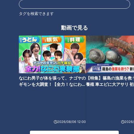
オススメ関連コンテンツ
タグを検索できます
動画で見る
なんとたった6分で氷が完成！5
「蚊」に刺されないための対策
分でドリンクが氷点下に！ 家電
を体を張って実験 ポイントは
マニア激推しの“最新ひえひえ家
「足のにおい」？
電”使ってみると？
なにわ男子が体を張って、ナゴヤの
【特集】篠島の漁業を救
ギモンを大調査！【全力！なにわ実
養殖 車エビに大アサリ 
験部～ナゴヤのギモン、ガチ検証
【newsX】
～】
「胃腸バテ」一番の原因は？…
石丸幹二「すごい痩せました
専門医に学ぶ！夏の「胃腸バ
ね！」…世界一楽なスクワッ
テ」対策
2026/08/06 12:00
2026/
ト！？ダイエットのスペシャリ
ストに学ぶ「無理なくやせる方