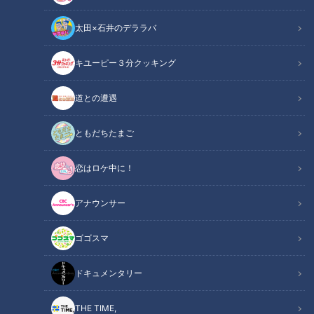
太田×石井のデララバ
キユーピー３分クッキング
CBCテレビ『花咲かタイムズ』うなずキング
道との遭遇
この記事の画像
（全7枚）
ともだちたまご
恋はロケ中に！
アナウンサー
ゴゴスマ
ドキュメンタリー
THE TIME,