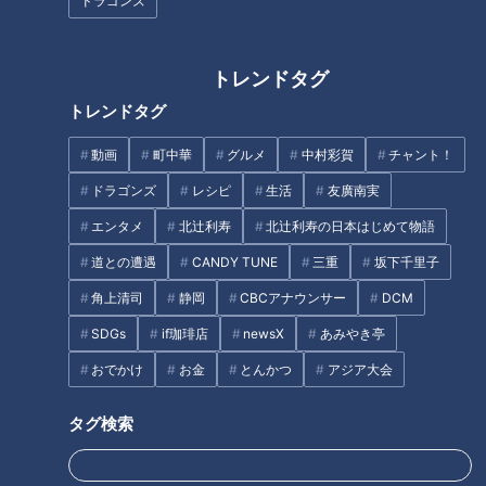
子で体験できる宿泊プラン
ドラゴンズ
医師がオススメ！健康になれる
ワークショップ
トレンドタグ
トレンドタグ
動画
町中華
グルメ
中村彩賀
チャント！
ドラゴンズ
レシピ
生活
友廣南実
「あったらいいな」が全部詰ま
新米シーズン到来!達人激推し!
エンタメ
北辻利寿
北辻利寿の日本はじめて物語
った親子カフェ！充実したキッ
ごはんが進むお取り寄せができ
ズスペースとメニューでママの
る東海地方の激ウマ“ごはんのお
道との遭遇
CANDY TUNE
三重
坂下千里子
憩いの場に
供”
タグ
角上清司
静岡
CBCアナウンサー
DCM
SDGs
if珈琲店
newsX
あみやき亭
グルメ
おでかけ
うなずキング
三重
おでかけ
お金
とんかつ
アジア大会
花咲かタイムズ
タグ検索