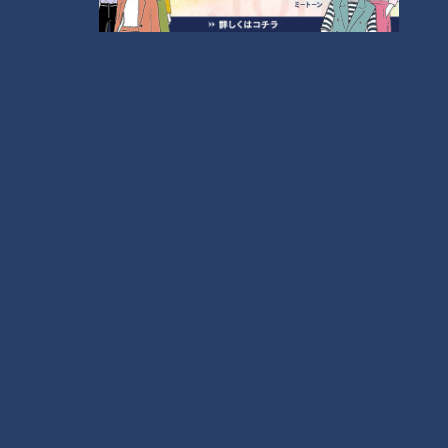
【全力！なにわ実験部～ナゴヤのギモン、ガチ検証
～】キャロットフレンチロースト
2
もっと見る
CBCニュース
CBC NEWS
小学校講師の男(38)を児童ポルノ所持の疑いで逮
捕 三重県
2026/08/06 23:18
災害時の“最後の手段” 車中泊避難で気をつけること
愛知･豊田市は4年前からマニュアル作成 最悪の場
合死に至る｢エコノミークラス症候群｣にならないた
2026/08/06 19:14
めに
トヨタ 台風13号接近で国内9工場で7日の稼働停止