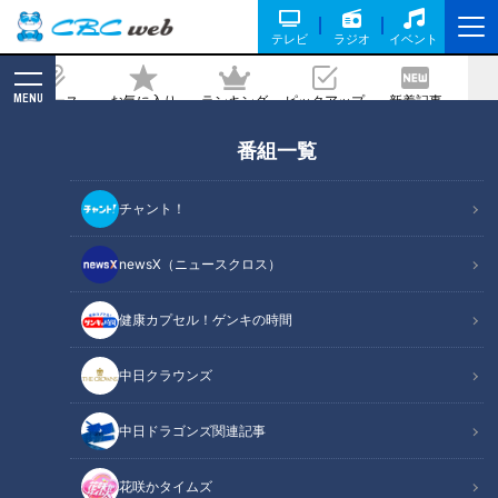
テレビ
ラジオ
イベント
MENU
ニュース
お気に入り
ランキング
ピックアップ
新着記事
CBC MAGAZINE
番組一覧
一度は泊まってみたい！贅沢すぎるグラ
ンピング体験ができるアクティビティリ
チャント！
ゾートが三重県にグランドオープン
newsX（ニュースクロス）
記事に戻る
健康カプセル！ゲンキの時間
中日クラウンズ
中日ドラゴンズ関連記事
花咲かタイムズ