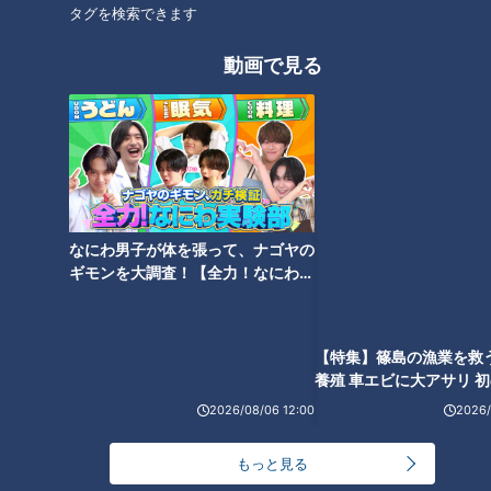
オススメ関連コンテンツ
タグを検索できます
動画で見る
なんとたった6分で氷が完成！5
「蚊」に刺されないための対策
分でドリンクが氷点下に！ 家電
を体を張って実験 ポイントは
マニア激推しの“最新ひえひえ家
「足のにおい」？
なにわ男子が体を張って、ナゴヤの
【特集】篠島の漁業を救
電”使ってみると？
ギモンを大調査！【全力！なにわ実
養殖 車エビに大アサリ 
験部～ナゴヤのギモン、ガチ検証
【newsX】
～】
「胃腸バテ」一番の原因は？…
2026/08/06 12:00
2026/
石丸幹二「すごい痩せました
専門医に学ぶ！夏の「胃腸バ
ね！」…世界一楽なスクワッ
テ」対策
もっと見る
ト！？ダイエットのスペシャリ
ストに学ぶ「無理なくやせる方