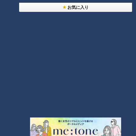
お気に入り
ランキング
RANKING
24時間
週間
月間
20代男性「この世から消えろ」と書き込んだ人物
は～配信型ドキュメンタリー「ピエロと呼ばれた息
子」第１４０話
1