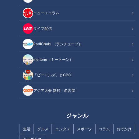
記事に戻る
ニュースコラム
この記事を見たあなたへのおすすめ
ライブ配信
RadiChubu（ラジチューブ）
me:tone（ミートーン）
【春のお出かけWEEK】1日遊べ
タイやカニをつかみ取り!そのま
「ビートルズ」とCBC
るお値打ちスポット＆絆を深め
ま調理もできる夏満喫スポット!
るスポットを確かめさせて頂き
アジア大会 愛知・名古屋
ます！【チャント！】
ジャンル
生活
グルメ
エンタメ
スポーツ
コラム
おでかけ
リゾート×大学生がコラボ！親