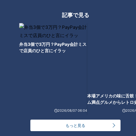
法」
記事で見る
肌だけではダメ！？夏の外出
弁当3個で3万円？PayPay会計ミス
は“目の日焼け”に要注意！目の
で店員のひと言にイラッ
紫外線対策もご紹介
本場アメリカの味に舌鼓
ム満点グルメからレトロ
で！愛知・東海市の感動
2026/08/07 06:04
2026/
選
もっと見る